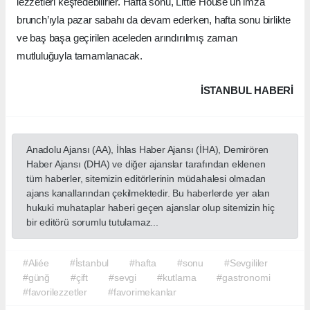
lezzetleri keşfedebilirler. Hafta sonu, Little House'un imza
brunch’ıyla pazar sabahı da devam ederken, hafta sonu birlikte
ve baş başa geçirilen aceleden arındırılmış zaman
mutluluğuyla tamamlanacak.
İSTANBUL HABERİ
Anadolu Ajansı (AA), İhlas Haber Ajansı (İHA), Demirören
Haber Ajansı (DHA) ve diğer ajanslar tarafından eklenen
tüm haberler, sitemizin editörlerinin müdahalesi olmadan
ajans kanallarından çekilmektedir. Bu haberlerde yer alan
hukuki muhataplar haberi geçen ajanslar olup sitemizin hiç
bir editörü sorumlu tutulamaz...
#Aliée
#İstanbul
#hafta
#sonu
#Sevgililer
#günğ
#çift
#sevgi
#kutlama
#gastronomi
#favorilezzetler
#favorimekanlar