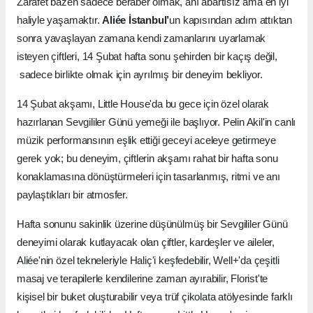
Zarafet bazen sadece beraber olmak, anı abartısız ama en iyi
haliyle yaşamaktır.
Aliée İstanbul’
un kapısından adım attıktan
sonra yavaşlayan zamana kendi zamanlarını uyarlamak
isteyen çiftleri, 14 Şubat hafta sonu şehirden bir kaçış değil,
sadece birlikte olmak için ayrılmış bir deneyim bekliyor.
14 Şubat akşamı, Little House'da bu gece için özel olarak
hazırlanan Sevgililer Günü yemeği ile başlıyor. Pelin Akil'in canlı
müzik performansının eşlik ettiği geceyi aceleye getirmeye
gerek yok; bu deneyim, çiftlerin akşamı rahat bir hafta sonu
konaklamasına dönüştürmeleri için tasarlanmış, ritmi ve anı
paylaştıkları bir atmosfer.
Hafta sonunu sakinlik üzerine düşünülmüş bir Sevgililer Günü
deneyimi olarak kutlayacak olan çiftler, kardeşler ve aileler,
Aliée'nin özel tekneleriyle Haliç'i keşfedebilir, Well+'da çeşitli
masaj ve terapilerle kendilerine zaman ayırabilir, Florist'te
kişisel bir buket oluşturabilir veya trüf çikolata atölyesinde farklı