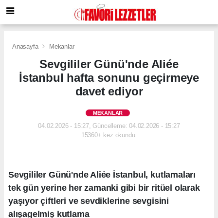
Anasayfa
Mekanlar
Sevgililer Günü'nde Aliée
İstanbul hafta sonunu geçirmeye
davet ediyor
MEKANLAR
04.02.2026 - 15:27, Güncelleme: 04.02.2026 - 15:27
15360+ kez okundu.
Sevgililer Günü'nde Aliée İstanbul, kutlamaları
tek gün yerine her zamanki gibi bir ritüel olarak
yaşıyor çiftleri ve sevdiklerine sevgisini
alışagelmiş kutlama