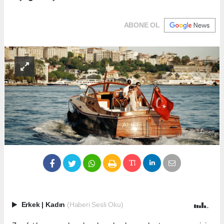
ABONE OL
Erkek
|
Kadın
(Haberi Sesli Oku)