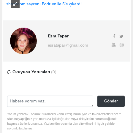
Esra Tapar
esratapar@gmail.com
Okuyucu Yorumları
(0)
Gönder
Yorum yazarak Topluluk Kuralları’nı kabul etmiş bulunuyor ve favorilezzetler.com.tr
sitesine yaptığınız yorumunuzla ilgili doğrudan veya dolaylı tüm sorumluluğu tek
başınıza üstleniyorsunuz. Yazılan tüm yorumlardan site yönetimi hiçbir şekilde
sorumlu tutulamaz.