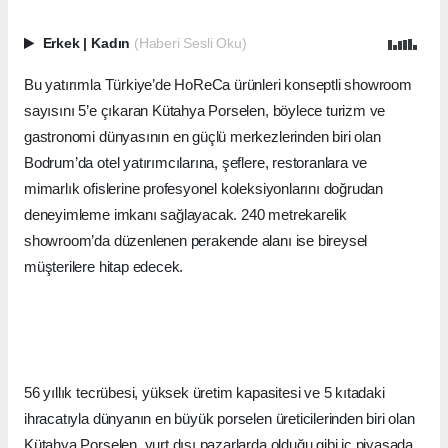
Erkek
|
Kadın
(Haberi Sesli Oku)
Bu yatırımla Türkiye’de HoReCa ürünleri konseptli showroom
sayısını 5’e çıkaran Kütahya Porselen, böylece turizm ve
gastronomi dünyasının en güçlü merkezlerinden biri olan
Bodrum’da otel yatırımcılarına, şeflere, restoranlara ve
mimarlık ofislerine profesyonel koleksiyonlarını doğrudan
deneyimleme imkanı sağlayacak. 240 metrekarelik
showroom’da düzenlenen perakende alanı ise bireysel
müşterilere hitap edecek.
56 yıllık tecrübesi, yüksek üretim kapasitesi ve 5 kıtadaki
ihracatıyla dünyanın en büyük porselen üreticilerinden biri olan
Kütahya Porselen, yurt dışı pazarlarda olduğu gibi iç piyasada