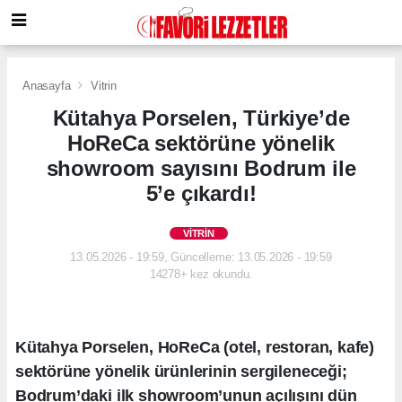
Anasayfa
Vitrin
Kütahya Porselen, Türkiye’de
HoReCa sektörüne yönelik
showroom sayısını Bodrum ile
5’e çıkardı!
VITRIN
13.05.2026 - 19:59, Güncelleme: 13.05.2026 - 19:59
14278+ kez okundu.
Kütahya Porselen, HoReCa (otel, restoran, kafe)
sektörüne yönelik ürünlerinin sergileneceği;
Bodrum’daki ilk showroom’unun açılışını dün