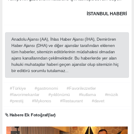
İSTANBUL HABERİ
Anadolu Ajansı (AA), İhlas Haber Ajansı (İHA), Demirören
Haber Ajansı (DHA) ve diğer ajanslar tarafından eklenen
tüm haberler, sitemizin editörlerinin müdahalesi olmadan
ajans kanallarından çekilmektedir. Bu haberlerde yer alan
hukuki muhataplar haberi geçen ajanslar olup sitemizin hiç
bir editörü sorumlu tutulamaz...
#Türkiye
#gastronomi
#Favorilezzetler
#favorimekanlar
#yıldönümü
#kutlama
#müzik
#prestij
#Mykonos
#Restaurant
#davet
Habere Ek Fotoğraf(lar)