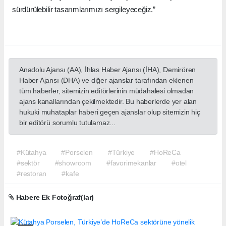
sürdürülebilir tasarımlarımızı sergileyeceğiz.”
Anadolu Ajansı (AA), İhlas Haber Ajansı (İHA), Demirören
Haber Ajansı (DHA) ve diğer ajanslar tarafından eklenen
tüm haberler, sitemizin editörlerinin müdahalesi olmadan
ajans kanallarından çekilmektedir. Bu haberlerde yer alan
hukuki muhataplar haberi geçen ajanslar olup sitemizin hiç
bir editörü sorumlu tutulamaz...
#Kütahya
#Porselen
#Türkiye
#HoReCa
#sektör
#showroom
#favorimekanlar
#otel
#restoran
#kafe
Habere Ek Fotoğraf(lar)