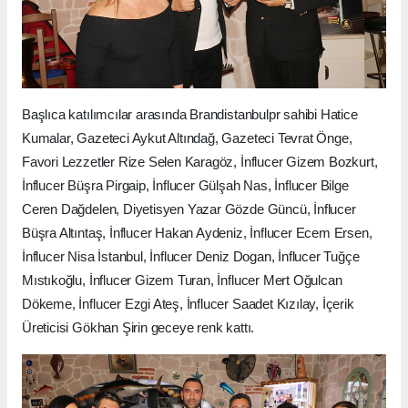
Başlıca katılımcılar arasında Brandistanbulpr sahibi Hatice
Kumalar, Gazeteci Aykut Altındağ, Gazeteci Tevrat Önge,
Favori Lezzetler Rize Selen Karagöz, İnflucer Gizem Bozkurt,
İnflucer Büşra Pirgaip, İnflucer Gülşah Nas, İnflucer Bilge
Ceren Dağdelen, Diyetisyen Yazar Gözde Güncü, İnflucer
Büşra Altıntaş, İnflucer Hakan Aydeniz, İnflucer Ecem Ersen,
İnflucer Nisa İstanbul, İnflucer Deniz Dogan, İnflucer Tuğçe
Mıstıkoğlu, İnflucer Gizem Turan, İnflucer Mert Oğulcan
Dökeme, İnflucer Ezgi Ateş, İnflucer Saadet Kızılay, İçerik
Üreticisi Gökhan Şirin geceye renk kattı.