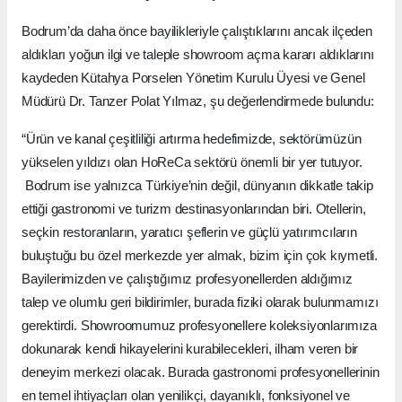
Bodrum’da daha önce bayilikleriyle çalıştıklarını ancak ilçeden
aldıkları yoğun ilgi ve taleple showroom açma kararı aldıklarını
kaydeden Kütahya Porselen Yönetim Kurulu Üyesi ve Genel
Müdürü Dr. Tanzer Polat Yılmaz, şu değerlendirmede bulundu:
“Ürün ve kanal çeşitliliği artırma hedefimizde, sektörümüzün
yükselen yıldızı olan HoReCa sektörü önemli bir yer tutuyor.
Bodrum ise yalnızca Türkiye’nin değil, dünyanın dikkatle takip
ettiği gastronomi ve turizm destinasyonlarından biri. Otellerin,
seçkin restoranların, yaratıcı şeflerin ve güçlü yatırımcıların
buluştuğu bu özel merkezde yer almak, bizim için çok kıymetli.
Bayilerimizden ve çalıştığımız profesyonellerden aldığımız
talep ve olumlu geri bildirimler, burada fiziki olarak bulunmamızı
gerektirdi. Showroomumuz profesyonellere koleksiyonlarımıza
dokunarak kendi hikayelerini kurabilecekleri, ilham veren bir
deneyim merkezi olacak. Burada gastronomi profesyonellerinin
en temel ihtiyaçları olan yenilikçi, dayanıklı, fonksiyonel ve