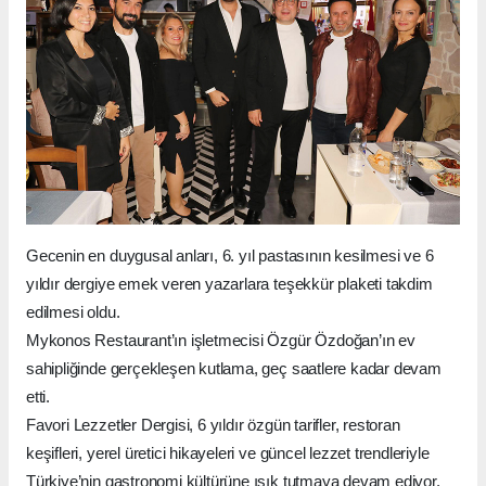
Gecenin en duygusal anları, 6. yıl pastasının kesilmesi ve 6
yıldır dergiye emek veren yazarlara teşekkür plaketi takdim
edilmesi oldu.
Mykonos Restaurant’ın işletmecisi Özgür Özdoğan’ın ev
sahipliğinde gerçekleşen kutlama, geç saatlere kadar devam
etti.
Favori Lezzetler Dergisi, 6 yıldır özgün tarifler, restoran
keşifleri, yerel üretici hikayeleri ve güncel lezzet trendleriyle
Türkiye’nin gastronomi kültürüne ışık tutmaya devam ediyor.