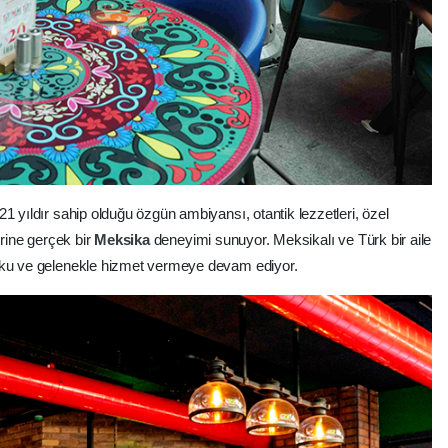
1 yıldır sahip olduğu özgün ambiyansı, otantik lezzetleri, özel
erine gerçek bir
Meksika
deneyimi sunuyor. Meksikalı ve Türk bir aile
utku ve gelenekle hizmet vermeye devam ediyor.