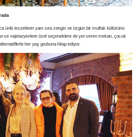
arada
ca ünlü lezzetlerin yanı sıra zengin ve özgün bir mutfak kültürünü
an ve vejetaryenlere özel seçeneklere de yer veren mekan, çocuk
i alternatiflerle her yaş grubuna hitap ediyor.