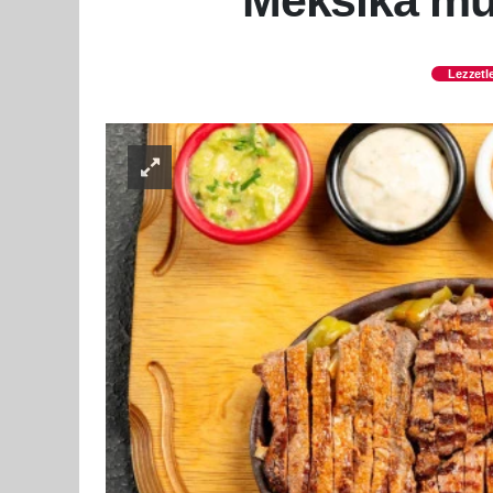
Meksika mut
Lezzetl