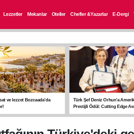
Lezzetler
Mekanlar
Oteller
Chefler &Yazarlar
E-Dergi
asat ve lezzet Bozcaada’da
Türk Şef Deniz Orhun’a Ameri
r!
Prestijli Ödül: Cutting Edge A
sahibi oldu