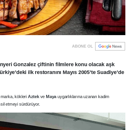
ABONE OL
anyeri Gonzalez çiftinin filmlere konu olacak aşk
kiye’deki ilk restoranını Mayıs 2005’te Suadiye’de
 marka, kökleri
Aztek
ve
Maya
uygarlıklarına uzanan kadim
sil etmeyi sürdürüyor.