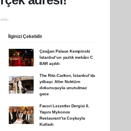
rçek adresi!
undu.
İlginizi Çekebilir
Çırağan Palace Kempinski
İstanbul’un yazlık mekânı C
BAR açıldı
The Ritz-Carlton, İstanbul’da
yılbaşı: Altın Noktürn
dokunuşuyla unutulmaz
gece
Favori Lezzetler Dergisi 6.
Yaşını Mykonos
Restaurant’ta Coşkuyla
Kutladı