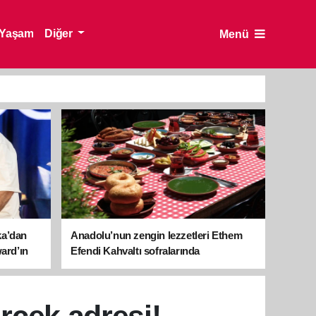
Yaşam
Diğer
Menü
ka’dan
Anadolu’nun zengin lezzetleri Ethem
ward’ın
Efendi Kahvaltı sofralarında