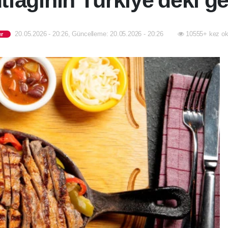
fağının Türkiye'deki ge
20.05.2026 - 20:26, Güncelleme: 20.05.2026 - 20:26
10555+ kez ok
er