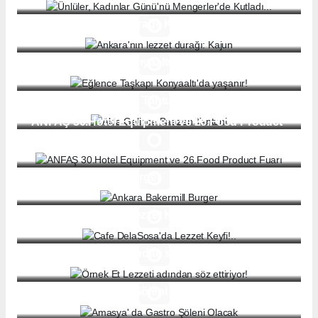
Ankara'nın lezzet durağı: Kajun
Eğlence Taşkapı Konyaaltı'da yaşanır!
Akla Gelince Baazen Tantuni
ANFAŞ 30.Hotel Equipment ve 26.Food Product
Fuarı
Ankara Bakermill Burger
Cafe DelaSosa'da Lezzet Keyfi!..
Örnek Et Lezzeti adından söz ettiriyor!
Amasya' da Gastro Şöleni Olacak