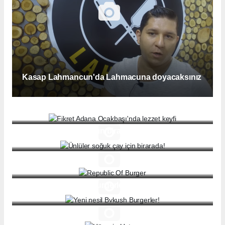
Kasap Lahmancun'da Lahmacuna doyacaksınız
Fikret Adana Ocakbaşı'nda lezzet keyfi
Ünlüler soğuk çay için birarada!
Republic Of Burger
Yeni nesil Bykush Burgerler!
Hüseyin Usta...