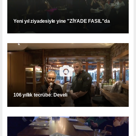
Yeni yıl ziyadesiyle yine "ZİYADE FASIL"da
106 yıllık tecrübe: Develi