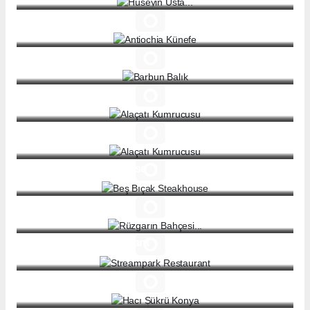
Antiochia Künefe
Barbun Balık
Alaçatı Kumrucusu
Alaçatı Kumrucusu
Beş Bıçak Steakhouse
Rüzgarın Bahçesi...
Streampark Restaurant
Hacı Şükrü Konya