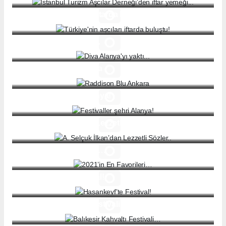
Türkiye'nin aşçıları iftarda buluştu!
Diva Alanya'yı yaktı...
Raddison Blu Ankara
Festivaller şehri Alanya!
A. Selçuk İlkan’dan Lezzetli Sözler..
2021’in En Favorileri…
Hasankeyf’te Festival!
Balıkesir Kahvaltı Festivali…