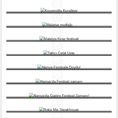
Koyunoğlu Kurabiye
Malatya mutfağı…
Malatya Kiraz festivali
Tatlıcı Celal Usta
Alanya Festivale Doydu!
Alanya’da Festival zamanı
Alanya’da Gastro Festival Zamanı!
Roka Mix Steakhouse
Erbaa Belediyesi Culinary Cup’ta