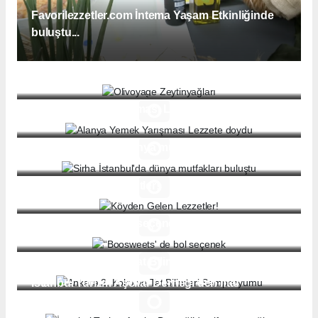
Favorilezzetler.com İntema Yaşam Etkinliğinde
buluştu...
Olivoyage Zeytinyağları
Alanya Yemek Yarışması Lezzete doydu
Sirha İstanbul'da dünya mutfakları buluştu
Köyden Gelen Lezzetler!
“Boosweets' de bol seçenek
Ankara 2. Koku ve Tat Bilimleri Sempozyumu
İstanbul Turizm Aşcılar Derneği’den iftar
yemeği...