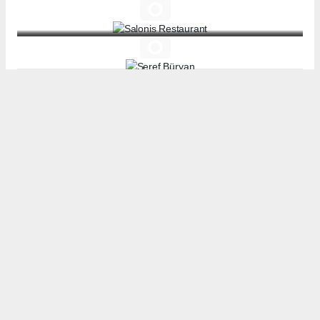
Salonis Restaurant
Şeref Büryan
Tavada Tavuk
Katibim'de Aydın şeften Lezzetler…
The Bigos
Tunahan Kayısı Malatya
Yeşil Bade Garden
Hacıbaba Et Lokantası
İlhami Tatlıcı İzmir