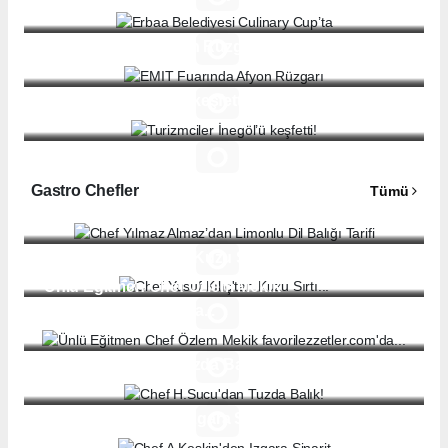
EMIT Fuarında Afyon Rüzgarı
Turizmciler İnegöl’ü keşfetti!
Gastro Chefler
Tümü
Chef Yılmaz Almaz’dan Limonlu Dil Balığı Tarifi
Chef Yusuf Kılıç'tan Kuzu Sırtı...
Ünlü Eğitmen Chef Özlem Mekik
favorilezzetler.com'da...
Chef H.Sucu'dan Tuzda Balık!
Chef A.Keskin'den Izgara Sinarit