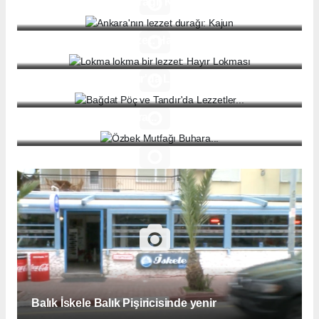
Ankara'nın lezzet durağı: Kajun
Lokma lokma bir lezzet: Hayır Lokması
Bağdat Pöç ve Tandır'da Lezzetler...
Özbek Mutfağı Buhara...
Balık İskele Balık Pişiricisinde yenir