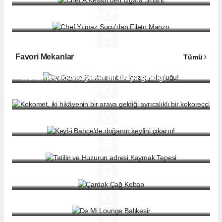
Chef Yılmaz Sucu'dan Fileto Manzo
Favori Mekanlar
Tümü
By Beyran Restaurant ile lezzet yolculuğu!
Kokomet, iki hikâyenin bir araya geldiği
ayrıcalıklı bir kokoreççi
Keyf-i Bahçe’de doğanın keyfini çıkarın!
Tatilin ve Huzurun adresi Kaymak Tepesi
Çardak Çağ Kebap
De Mi Lounge Balıkesir