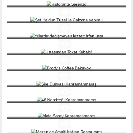
Şef Haldun Tüzel ile Calzone yapımı!
Yıllardır değişmeyen lezzet: İrfan usta
Ustasından Tokat Kebabı!
Brody’s Coffee Bakırköy
Şire Dünyası Kahramanmaraş
46 Narciceği Kahramanmaraş
Akdo Saray Kahramanmaraş
Mersin’de Amalfi İtalyan Restaurantı