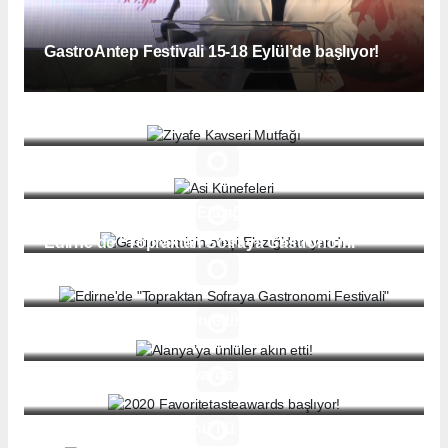
GastroAntep Festivali 15-18 Eylül’de başlıyor!
Ziyafe Kayseri Mutfağı
Asi Künefeleri
Gastronominin ateşi Elazığ’dan yandı.
Edirne'de "Topraktan Sofraya Gastronomi
Festivali"
Alanya’ya ünlüler akın etti!
2020 Favoritetasteawards başlıyor!
Ünlüler, Kadınlar Günü'nü Mengerler'de Kutladı...