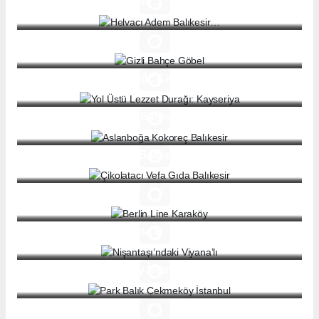
Helvacı Adem Balıkesir…
Gizli Bahçe Göbel
Yol Üstü Lezzet Durağı: Kayseriya
Aslanboğa Kokoreç Balıkesir
Çikolatacı Vefa Gıda Balıkesir
Berlin Line Karaköy
Nişantaşı’ndaki Viyana’lı
Park Balık Çekmeköy İstanbul
Ristorante Serenzo