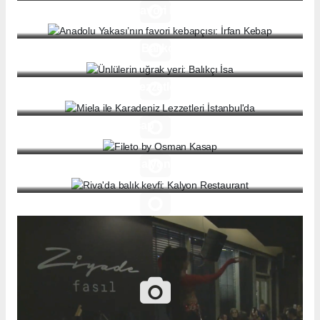
Anadolu Yakası’nın favori kebapçısı: İrfan Kebap
Ünlülerin uğrak yeri: Balıkçı İsa
Miela ile Karadeniz Lezzetleri İstanbul'da
Fileto by Osman Kasap
Riva'da balık keyfi: Kalyon Restaurant