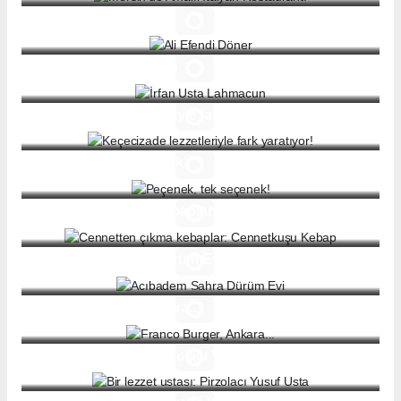
Ali Efendi Döner
İrfan Usta Lahmacun
Keçecizade lezzetleriyle fark yaratıyor!
Peçenek, tek seçenek!
Cennetten çıkma kebaplar: Cennetkuşu Kebap
Acıbadem Sahra Dürüm Evi
Franco Burger, Ankara...
Bir lezzet ustası: Pirzolacı Yusuf Usta