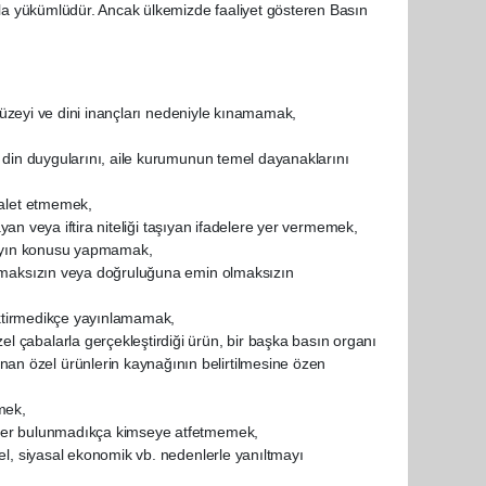
a yükümlüdür. Ancak ülkemizde faaliyet gösteren Basın
l düzeyi ve dini inançları nedeniyle kınamamak,
, din duygularını, aile kurumunun temel dayanaklarını
 alet etmemek,
layan veya iftira niteliği taşıyan ifadelere yer vermemek,
 yayın konusu yapmamak,
rulmaksızın veya doğruluğuna emin olmaksızın
rektirmedikçe yayınlamamak,
 çabalarla gerçekleştirdiği ürün, bir başka basın organı
n özel ürünlerin kaynağının belirtilmesine özen
mek,
nler bulunmadıkça kimseye atfetmemek,
el, siyasal ekonomik vb. nedenlerle yanıltmayı