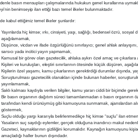
denle basın mensupları çalışmalarında hukukun genel kurallarına uymakl
i’nin benimseyip ilan ettiği bazı temel ilkeler bulunmaktadır.
de kabul ettiğimiz temel ilkeler şunlardır:
Yayınlarda hiç kimse; ırkı, cinsiyeti, yaşı, sağlığı, bedensel özrü, sosya
aşağılamamak,
Düşünce, vicdan ve ifade özgürlüğünü sınırlayıcı; genel ahlak anlayışını
sarsıcı yada incitici yayın yapmamak,
Kamusal bir görev olan gazetecilik, ahlaka aykırı özel amaç ve çıkarlara
Kişileri ve kuruluşları, eleştiri sınırlarının ötesinde küçük düşüren, aşağı
Kişilerin özel yaşamı, kamu çıkarlarının gerektirdiği durumlar dışında,
Soruşturulması gazetecilik olanakları içinde bulunan haberler, soruştu
yayınlamamak,
Saklı kalması kaydıyla verilen bilgiler, kamu yararı ciddi bir biçimde ge
Bir basın organının dağıtım süreci tamamlanmadan o basın organının özel
tarafından kendi ürünüymüş gibi kamuoyuna sunmamak, ajanslardan alına
göstermek,
Suçlu olduğu yargı kararıyla belirlenmedikçe hiç kimse “suçlu” ilan etme
Yasaların suç saydığı eylemler, gerçek olduğuna inandırıcı makul nede
Gazeteci, kaynaklarının gizliliğini korumalıdır. Kaynağın kamuoyunu kişis
amaçladığı haller bunun dışındadır.