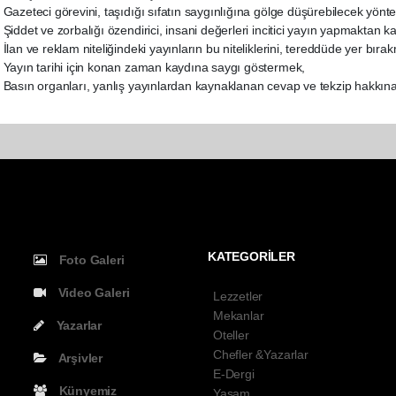
Gazeteci görevini, taşıdığı sıfatın saygınlığına gölge düşürebilecek yö
Şiddet ve zorbalığı özendirici, insani değerleri incitici yayın yapmaktan 
İlan ve reklam niteliğindeki yayınların bu niteliklerini, tereddüde yer bır
Yayın tarihi için konan zaman kaydına saygı göstermek,
Basın organları, yanlış yayınlardan kaynaklanan cevap ve tekzip hakkın
KATEGORİLER
Foto Galeri
Video Galeri
Lezzetler
Mekanlar
Yazarlar
Oteller
Chefler &Yazarlar
Arşivler
E-Dergi
Künyemiz
Yaşam