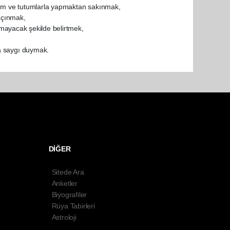
ntem ve tutumlarla yapmaktan sakınmak,
kaçınmak,
akmayacak şekilde belirtmek,
a saygı duymak.
DİĞER
Sitede Ara
Anketler
Biyografiler
Rüya Tabirleri
Astroloji