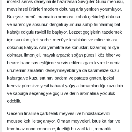
incelikli servis deneyimi ile hazırlanan Sevgililer Günü menüsü,
mevsimsel ürünleri modern dokunuşlarla yeniden yorumluyor.
Bu eşsiz menü; mandalina aroması, kabak çekirdeği dokusu
ve narenciye sosunun dengeli uyumuna sahip fırınlanmış bal
kabağı dolgulu ravioli ile başlıyor. Lezzet geçişlerini tazelemek
için sunulan çilek sorbe, menüye ferahlatıcı ve rafine bir ara
dokunuş katıyor. Ana yemekte ise konuklar; kızarmış midye
dolması, limon jeli, mayalı arpacık soğan püresi, köz biber ve
beurre blanc sos eşliğinde servis edilen ızgara levrekle deniz
ürünlerinin zarafetini deneyimleyebilir ya da karamelize kuzu
kaburga ve kuzu sırtının, badem ve patates graten, ipeksi
kereviz püresi ve yeşil baharat yağıyla tamamlandığı kuzu loin
ve kaburga seçeneğiyle güçlü ve derin aromalara yolculuk
edebilir.
Gecenin finali ise çarkıfelek meyvesi ve hindistancevizi
mousse kek ile taçlanıyor. Orman meyveleri, lotus kıtırları ve
frambuaz dondurmanın eşlik ettiği bu zarif tatlı, romantik