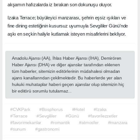
akşamın hafızalarda iz bırakan son dokunuşu oluyor.
Izaka Terrace; büyüleyici manzarası, şehrin eşsiz ışıkları ve
fine dining estetiğinin kusursuz uyumuyla Sevgililer Günü’nde
aşkı en seçkin haliyle kutlamak isteyen misafirlerini bekliyor.
Anadolu Ajansı (AA), İhlas Haber Ajansı (İHA), Demirören
Haber Ajansı (DHA) ve diğer ajanslar tarafından eklenen
tüm haberler, sitemizin editörlerinin müdahalesi olmadan
ajans kanallarından çekilmektedir. Bu haberlerde yer alan
hukuki muhataplar haberi geçen ajanslar olup sitemizin hiç
bir editörü sorumlu tutulamaz...
#CVKPark
#Bosphorus
#Hotel
#Izaka
#Terrace
#Sevgililer
#Günü
#favorilezzetler
#favorimekanlar
#romantik
#atmosfer
#manzara
#sunum
#gastronomi