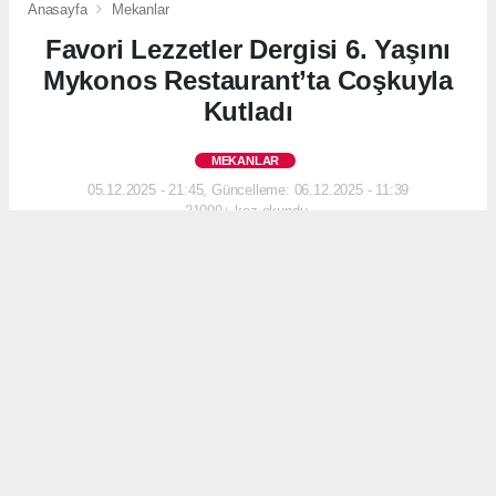
Anasayfa
Mekanlar
Favori Lezzetler Dergisi 6. Yaşını
Mykonos Restaurant’ta Coşkuyla
Kutladı
MEKANLAR
05.12.2025 - 21:45, Güncelleme: 06.12.2025 - 11:39
21099+ kez okundu.
Michelin ödüllü şeflerden gastronomi yazarlarına,
sektörün önde gelen isimleri Yunan mutfağının
İstanbul’daki en prestijli adresinde bir araya
geldi.
ABONE OL