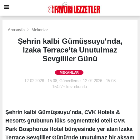
Anasayfa
Mekanlar
Şehrin kalbi Gümüşsuyu’nda,
Izaka Terrace’ta Unutulmaz
Sevgililer Günü
MEKANLAR
12.02.2026 - 15:08, Güncelleme: 12.02.2026 - 15:08
15427+ kez okundu.
Şehrin kalbi Gümüşsuyu’nda, CVK Hotels &
Resorts grubunun lüks segmentteki oteli CVK
Park Bosphorus Hotel bünyesinde yer alan Izaka
Terrace Sevgililer Günü’nde unutulmaz bir akşam