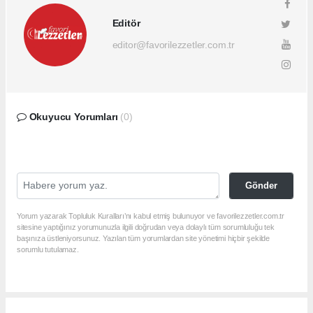
Editör
editor@favorilezzetler.com.tr
Okuyucu Yorumları
(0)
Gönder
Yorum yazarak Topluluk Kuralları’nı kabul etmiş bulunuyor ve favorilezzetler.com.tr
sitesine yaptığınız yorumunuzla ilgili doğrudan veya dolaylı tüm sorumluluğu tek
başınıza üstleniyorsunuz. Yazılan tüm yorumlardan site yönetimi hiçbir şekilde
sorumlu tutulamaz.