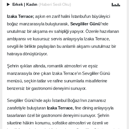
Erkek
|
Kadın
(Haberi Sesli Oku)
Izaka Terrace;
aşkın en zarif halini İstanbul’un büyüleyici
boğaz manzarasıyla buluşturarak,
Sevgililer Günü’
nde
unutulmaz bir akşama ev sahipliği yapıyor. Özenle hazırlanan
ambiyansı ve kusursuz servis anlayışıyla Izaka Terrace,
sevgili ile birlikte paylaşılan bu anlamlı akşamı unutulmaz bir
hatıraya dönüştürüyor.
Şehrin ışıkları altında, romantik atmosferi ve eşsiz
manzarasıyla öne çıkan Izaka Terrace’ın Sevgililer Günü
menüsü, seçkin tatlar ve rafine sunumlarla misafirlerine
benzersiz bir gastronomi deneyimi sunuyor.
Sevgililer Günü’nde aşkı İstanbul Boğazı’nın zamansız
zarafetiyle buluşturan
Izaka Terrace,
fine dining anlayışıyla
tasarlanan özel bir gastronomi deneyimi sunuyor. Şehrin
siluetine hâkim konumu, sofistike atmosferi ve özenli ve