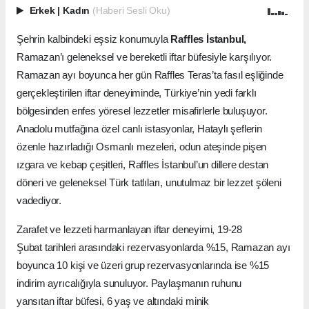
Erkek
|
Kadın
(Haberi Sesli Oku)
Şehrin kalbindeki eşsiz konumuyla
Raffles İstanbul,
Ramazan’ı geleneksel ve bereketli iftar büfesiyle karşılıyor.
Ramazan ayı boyunca her gün Raffles Teras’ta fasıl eşliğinde
gerçekleştirilen iftar deneyiminde, Türkiye’nin yedi farklı
bölgesinden enfes yöresel lezzetler misafirlerle buluşuyor.
Anadolu mutfağına özel canlı istasyonlar, Hataylı şeflerin
özenle hazırladığı Osmanlı mezeleri, odun ateşinde pişen
ızgara ve kebap çeşitleri, Raffles İstanbul’un dillere destan
döneri ve geleneksel Türk tatlıları, unutulmaz bir lezzet şöleni
vadediyor.
Zarafet ve lezzeti harmanlayan iftar deneyimi, 19-28
Şubat tarihleri arasındaki rezervasyonlarda %15, Ramazan ayı
boyunca 10 kişi ve üzeri grup rezervasyonlarında ise %15
indirim ayrıcalığıyla sunuluyor. Paylaşmanın ruhunu
yansıtan iftar büfesi, 6 yaş ve altındaki minik