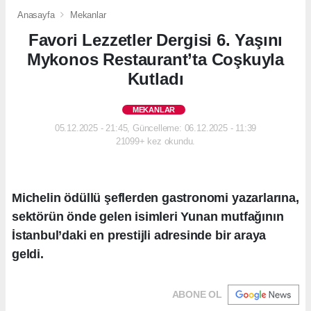
Anasayfa
Mekanlar
Favori Lezzetler Dergisi 6. Yaşını
Mykonos Restaurant’ta Coşkuyla
Kutladı
MEKANLAR
05.12.2025 - 21:45, Güncelleme: 06.12.2025 - 11:39
21099+ kez okundu.
Michelin ödüllü şeflerden gastronomi yazarlarına,
sektörün önde gelen isimleri Yunan mutfağının
İstanbul’daki en prestijli adresinde bir araya
geldi.
ABONE OL