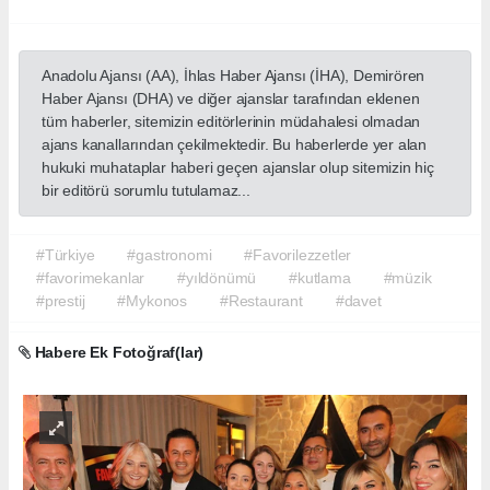
Anadolu Ajansı (AA), İhlas Haber Ajansı (İHA), Demirören
Haber Ajansı (DHA) ve diğer ajanslar tarafından eklenen
tüm haberler, sitemizin editörlerinin müdahalesi olmadan
ajans kanallarından çekilmektedir. Bu haberlerde yer alan
hukuki muhataplar haberi geçen ajanslar olup sitemizin hiç
bir editörü sorumlu tutulamaz...
#Türkiye
#gastronomi
#Favorilezzetler
#favorimekanlar
#yıldönümü
#kutlama
#müzik
#prestij
#Mykonos
#Restaurant
#davet
Habere Ek Fotoğraf(lar)