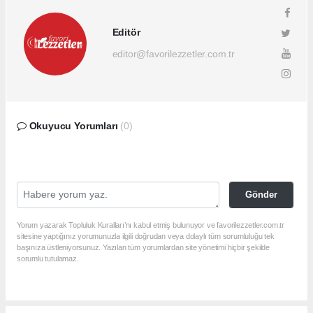
Editör
editor@favorilezzetler.com.tr
Okuyucu Yorumları
(0)
Gönder
Yorum yazarak Topluluk Kuralları’nı kabul etmiş bulunuyor ve favorilezzetler.com.tr
sitesine yaptığınız yorumunuzla ilgili doğrudan veya dolaylı tüm sorumluluğu tek
başınıza üstleniyorsunuz. Yazılan tüm yorumlardan site yönetimi hiçbir şekilde
sorumlu tutulamaz.