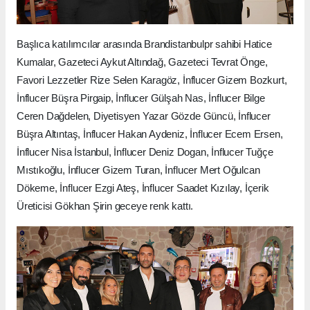
Başlıca katılımcılar arasında Brandistanbulpr sahibi Hatice
Kumalar, Gazeteci Aykut Altındağ, Gazeteci Tevrat Önge,
Favori Lezzetler Rize Selen Karagöz, İnflucer Gizem Bozkurt,
İnflucer Büşra Pirgaip, İnflucer Gülşah Nas, İnflucer Bilge
Ceren Dağdelen, Diyetisyen Yazar Gözde Güncü, İnflucer
Büşra Altıntaş, İnflucer Hakan Aydeniz, İnflucer Ecem Ersen,
İnflucer Nisa İstanbul, İnflucer Deniz Dogan, İnflucer Tuğçe
Mıstıkoğlu, İnflucer Gizem Turan, İnflucer Mert Oğulcan
Dökeme, İnflucer Ezgi Ateş, İnflucer Saadet Kızılay, İçerik
Üreticisi Gökhan Şirin geceye renk kattı.