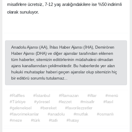
misafirlere ücretsiz, 7-12 yaş aralığındakilere ise %50 indirimli
olarak sunuluyor.
Anadolu Ajansı (AA), İhlas Haber Ajansı (İHA), Demirören
Haber Ajansı (DHA) ve diğer ajanslar tarafından eklenen
tüm haberler, sitemizin editörlerinin müdahalesi olmadan
ajans kanallarından çekilmektedir. Bu haberlerde yer alan
hukuki muhataplar haberi geçen ajanslar olup sitemizin hiç
bir editörü sorumlu tutulamaz...
#Raffles
#İstanbul
#Ramazan
#iftar
#menü
#Türkiye
#yöresel
#lezzet
#misafir
#fasıl
#geleneksel
#bereket
#favorilezzetler
#favorimekanlar
#anadolu
#mutfak
#osmanlı
#meze
#türk
#tatlı
#hatay