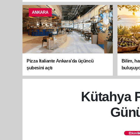
ANKARA
Pizza Italiante Ankara’da üçüncü
Bilim, h
şubesini açtı
buluşuyo
Kütahya 
Günü
Etkinli