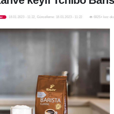
ahve keyfi Tchibo Barist
18.01.2023 - 11:22, Güncelleme: 18.01.2023 - 11:22
6925+ kez ok
er