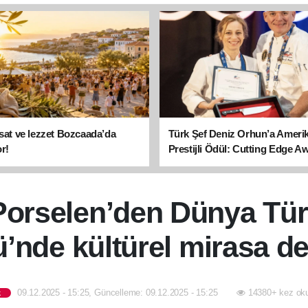
asat ve lezzet Bozcaada’da
Türk Şef Deniz Orhun’a Ameri
r!
Prestijli Ödül: Cutting Edge A
sahibi oldu
Porselen’den Dünya Tür
’nde kültürel mirasa de
09.12.2025 - 15:25, Güncelleme: 09.12.2025 - 15:25
14380+ kez ok
k