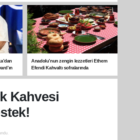
ka’dan
Anadolu’nun zengin lezzetleri Ethem
ward’ın
Efendi Kahvaltı sofralarında
k Kahvesi
stek!
undu.