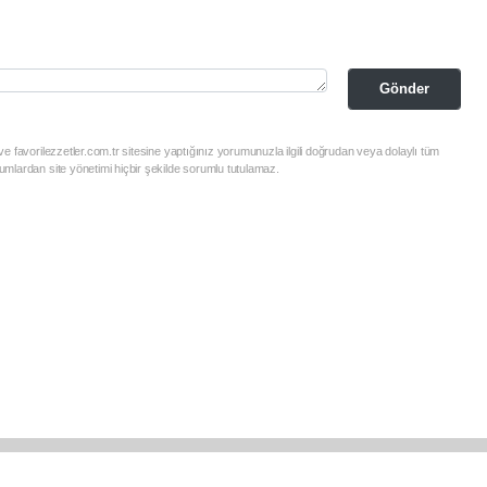
Gönder
e favorilezzetler.com.tr sitesine yaptığınız yorumunuzla ilgili doğrudan veya dolaylı tüm
mlardan site yönetimi hiçbir şekilde sorumlu tutulamaz.