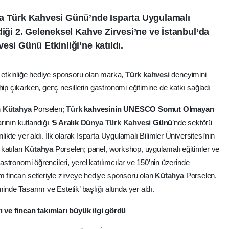
ya Türk Kahvesi Günü’nde Isparta Uygulamalı
diği 2. Geleneksel Kahve Zirvesi’ne ve İstanbul’da
esi Günü Etkinliği’ne katıldı.
i etkinliğe hediye sponsoru olan marka,
Türk
kahvesi
deneyimini
hip çıkarken, genç nesillerin gastronomi eğitimine de katkı sağladı
n
Kütahya
Porselen;
Türk
kahvesinin UNESCO Somut Olmayan
rının kutlandığı
‘5 Aralık
Dünya
Türk
Kahvesi
Günü
’nde sektörü
likte yer aldı. İlk olarak Isparta Uygulamalı Bilimler Üniversitesi’nin
 katılan
Kütahya
Porselen; panel, workshop, uygulamalı eğitimler ve
gastronomi öğrencileri, yerel katılımcılar ve 150’nin üzerinde
ım fincan setleriyle zirveye hediye sponsoru olan
Kütahya
Porselen,
e Tasarım ve Estetik’ başlığı altında yer aldı.
 ve fincan takımları büyük ilgi gördü