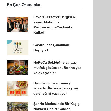
En Çok Okunanlar
Favori Lezzetler Dergisi 6.
Yaşını Mykonos
Restaurant’ta Coşkuyla
Kutladı
GastroFest Çanakkale
Başlıyor!
HoReCa Sektörüne yaratıcı
mutfak çözümleri: Bonna yaz
koleksiyonları
Hasata aslını korumuş
lezzetler İle beklenen aşure
geleneğini yaşatıyor
Şehrin Merkezinde Bir Kaçış
Noktası Chalet Garden