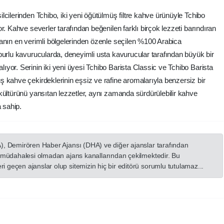
cilerinden Tchibo, iki yeni öğütülmüş filtre kahve ürünüyle Tchibo
r. Kahve severler tarafından beğenilen farklı birçok lezzeti barındıran
anın en verimli bölgelerinden özenle seçilen %100 Arabica
burlu kavurucularda, deneyimli usta kavurucular tarafından büyük bir
yor. Serinin iki yeni üyesi Tchibo Barista Classic ve Tchibo Barista
 kahve çekirdeklerinin eşsiz ve rafine aromalarıyla benzersiz bir
kültürünü yansıtan lezzetler, aynı zamanda sürdürülebilir kahve
a sahip.
A), Demirören Haber Ajansı (DHA) ve diğer ajanslar tarafından
in müdahalesi olmadan ajans kanallarından çekilmektedir. Bu
 geçen ajanslar olup sitemizin hiç bir editörü sorumlu tutulamaz...