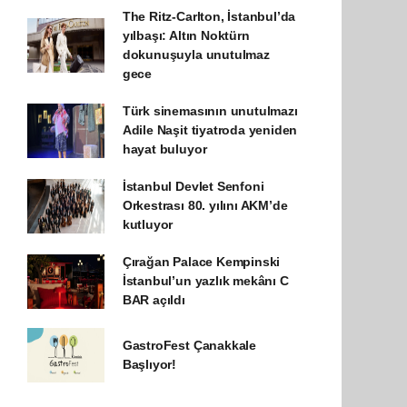
The Ritz-Carlton, İstanbul’da
yılbaşı: Altın Noktürn
dokunuşuyla unutulmaz
gece
Türk sinemasının unutulmazı
Adile Naşit tiyatroda yeniden
hayat buluyor
İstanbul Devlet Senfoni
Orkestrası 80. yılını AKM’de
kutluyor
Çırağan Palace Kempinski
İstanbul’un yazlık mekânı C
BAR açıldı
GastroFest Çanakkale
Başlıyor!