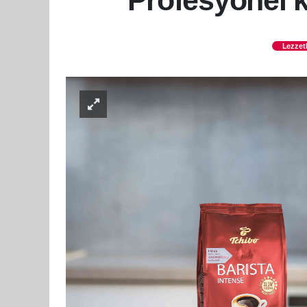
Profesyonel k
Lezzetl