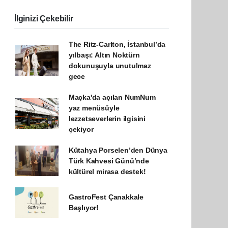
İlginizi Çekebilir
The Ritz-Carlton, İstanbul’da
yılbaşı: Altın Noktürn
dokunuşuyla unutulmaz
gece
Maçka'da açılan NumNum
yaz menüsüyle
lezzetseverlerin ilgisini
çekiyor
Kütahya Porselen’den Dünya
Türk Kahvesi Günü’nde
kültürel mirasa destek!
GastroFest Çanakkale
Başlıyor!