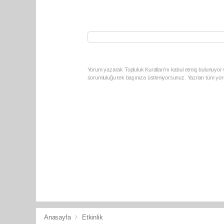
Yorum yazarak Topluluk Kuralları’nı kabul etmiş bulunuyor v
sorumluluğu tek başınıza üstleniyorsunuz. Yazılan tüm yoru
Anasayfa
Etkinlik