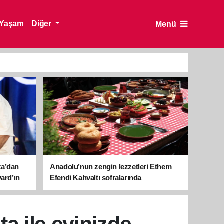
Yaşam
Diğer
Menü
ka’dan
Anadolu’nun zengin lezzetleri Ethem
ward’ın
Efendi Kahvaltı sofralarında