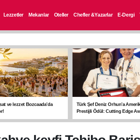
Lezzetler
Mekanlar
Oteller
Chefler &Yazarlar
E-Dergi
asat ve lezzet Bozcaada’da
Türk Şef Deniz Orhun’a Ameri
r!
Prestijli Ödül: Cutting Edge A
sahibi oldu