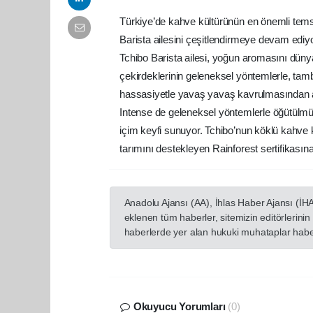
Türkiye’de kahve kültürünün en önemli temsil
Barista ailesini çeşitlendirmeye devam ediyo
Tchibo Barista ailesi, yoğun aromasını düny
çekirdeklerinin geleneksel yöntemlerle, tam
hassasiyetle yavaş yavaş kavrulmasından alı
Intense de geleneksel yöntemlerle öğütülmüş
içim keyfi sunuyor. Tchibo’nun köklü kahve 
tarımını destekleyen Rainforest sertifikasın
Anadolu Ajansı (AA), İhlas Haber Ajansı (İH
eklenen tüm haberler, sitemizin editörlerin
haberlerde yer alan hukuki muhataplar haberi
Okuyucu Yorumları
(0)