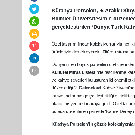
Kütahya Porselen, ‘5 Aralık Dün
Bilimler Üniversitesi’nin düzenle
gerçekleştirilen ‘Dünya Türk Kahv
Özel tasarım fincan koleksiyonlarıyla her ik
ürünleriyle destekleyerek kültürel mirasa sa
Dünyanın en büyük
porselen
üreticilerinde
Kültürel Miras Listesi'
nde tescillenme kara
ve kahve severleri buluşturan iki önemli etkin
düzenlediği 2.
Geleneksel
Kahve Zirvesi’ne
kahve tadımının gerçekleştirildiği etkinlikte 
akademisyen ile bir araya geldi. Özel tasar
burada düzenlenen panelde ‘Kahve Deneyimind
Kütahya
Porselen’in gözde koleksiyonları