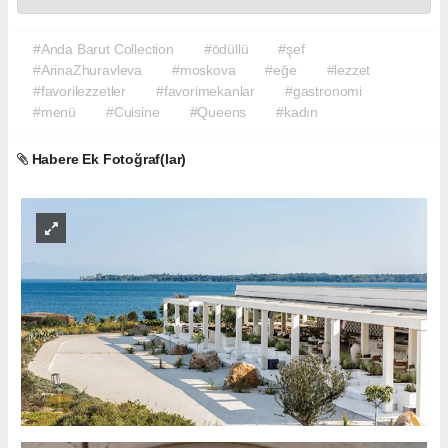
#Anda Barut Collection
#ödüllü
#şef
#ArinaZhuravleva
#moskova
#eğe
#lezzet
#favorilezzetler
#favorimekanlar
#gastronomi
#menü
#Cuisine
#Queens
#kadın
Habere Ek Fotoğraf(lar)