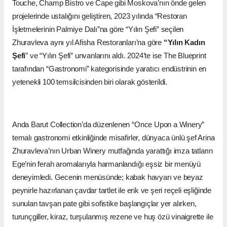
Touche, Champ Bistro ve Cape gibi Moskova’nın önde gelen
projelerinde ustalığını geliştiren, 2023 yılında “Restoran
İşletmelerinin Palmiye Dalı”na göre “Yılın Şefi” seçilen
Zhuravleva aynı yıl Afisha Restoranları’na göre
“Yılın Kadın
Şefi
” ve “Yılın Şefi” unvanlarını aldı. 2024’te ise The Blueprint
tarafından “Gastronomi” kategorisinde yaratıcı endüstrinin en
yetenekli 100 temsilcisinden biri olarak gösterildi.
Anda Barut Collection’da düzenlenen “Once Upon a Winery”
temalı gastronomi etkinliğinde misafirler, dünyaca ünlü şef Arina
Zhuravleva’nın Urban Winery mutfağında yarattığı imza tatların
Ege’nin ferah aromalarıyla harmanlandığı eşsiz bir menüyü
deneyimledi. Gecenin menüsünde; kabak havyarı ve beyaz
peynirle hazırlanan çavdar tartlet ile erik ve şeri reçeli eşliğinde
sunulan tavşan pate gibi sofistike başlangıçlar yer alırken,
turunçgiller, kiraz, turşulanmış rezene ve huş özü vinaigrette ile