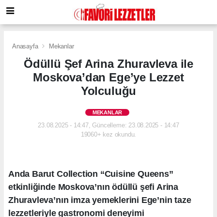
Anasayfa
Mekanlar
Ödüllü Şef Arina Zhuravleva ile
Moskova’dan Ege’ye Lezzet
Yolculuğu
MEKANLAR
23.08.2025 - 14:47, Güncelleme: 23.08.2025 - 14:47
19060+ kez okundu.
Anda Barut Collection “Cuisine Queens”
etkinliğinde Moskova’nın ödüllü şefi Arina
Zhuravleva’nın imza yemeklerini Ege’nin taze
lezzetleriyle gastronomi deneyimi