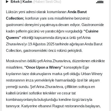
Erkek
|
Kadın
(Haberi Sesli Oku)
Lüksün yeni adresi olarak konumlanan
Anda Barut
Collection;
konforun yanı sıra misafirlerine benzersiz
gastronomi deneyimi yaşatmaya devam ediyor. Gastronomide
kadın şeflerin gücünü ve yaratıcılığını vurguladığı
“Cuisine
Queens”
etkinliği kapsamında dünyaca ünlü şef Arina
Zhuravleva’yı 19 Ağustos 2025 tarihinde ağırlayan Anda Barut
Collection, gastronomideki öncü rolünü pekiştirdi.
Moskova’nın ödüllü şefi Arina Zhuravleva, düzenlenen etkinlikte
misafirlere,
“Once Upon a Winery”
konseptiyle Ege
kıyılarının taze dokunuşlarını marka şefi olduğu Urban Winery
restoranının imza yemekleriyle harmanladığı özel bir akşam
yemeği sundu. Şef Arina Zhuravleva, çiftlikten sofraya en
kaliteli ürünleri sofistike teknikler ve cesur tat
kombinasyonlarıyla buluşturduğu kendine özgü tarzıyla
tanınıyor. Kariyerine efsanevi Ragout restoranında başlayan,