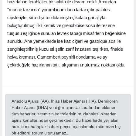
hazırlanan ferahlatıcı bir salata ile devam edildi. Ardından
“marine tarzında” yorumlanan dana tartar çıtır patates
cipsleriyle, sıra dışı bir dokunuşla çikolata ganajıyla
buluşturulmuş ilikli kemik ve grenobloise sosu ile rezene
turşusu eşliğinde sunulan levrek tabağı misafirlerin beğenisine
sunuldu. Ana yemeklerde ise kaz ciğeri ve gastrique sos ile
zenginleştirilmiş kuzu eti şefin zarif imzasını taşırken, finalde
helva kreması, Camembert peynirli dondurma ve ay
çekirdeğiyle hazırlanan tatlı, akşamın unutulmaz noktası oldu.
Anadolu Ajansı (AA), İhlas Haber Ajansı (İHA), Demirören
Haber Ajansı (DHA) ve diğer ajanslar tarafından eklenen
tüm haberler, sitemizin editörlerinin müdahalesi olmadan
ajans kanallarından çekilmektedir. Bu haberlerde yer alan
hukuki muhataplar haberi geçen ajanslar olup sitemizin hiç
bir editörü sorumlu tutulamaz...