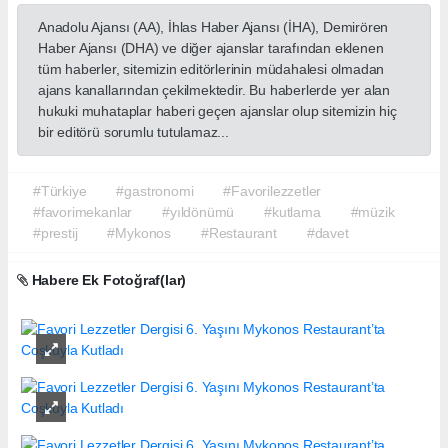
Anadolu Ajansı (AA), İhlas Haber Ajansı (İHA), Demirören
Haber Ajansı (DHA) ve diğer ajanslar tarafından eklenen
tüm haberler, sitemizin editörlerinin müdahalesi olmadan
ajans kanallarından çekilmektedir. Bu haberlerde yer alan
hukuki muhataplar haberi geçen ajanslar olup sitemizin hiç
bir editörü sorumlu tutulamaz...
#Türkiye
#gastronomi
#Favorilezzetler
#favorimekanlar
#yıldönümü
#kutlama
#müzik
#prestij
#Mykonos
#Restaurant
#davet
Habere Ek Fotoğraf(lar)