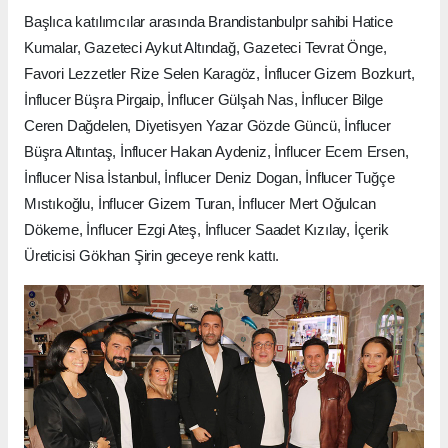
Başlıca katılımcılar arasında Brandistanbulpr sahibi Hatice
Kumalar, Gazeteci Aykut Altındağ, Gazeteci Tevrat Önge,
Favori Lezzetler Rize Selen Karagöz, İnflucer Gizem Bozkurt,
İnflucer Büşra Pirgaip, İnflucer Gülşah Nas, İnflucer Bilge
Ceren Dağdelen, Diyetisyen Yazar Gözde Güncü, İnflucer
Büşra Altıntaş, İnflucer Hakan Aydeniz, İnflucer Ecem Ersen,
İnflucer Nisa İstanbul, İnflucer Deniz Dogan, İnflucer Tuğçe
Mıstıkoğlu, İnflucer Gizem Turan, İnflucer Mert Oğulcan
Dökeme, İnflucer Ezgi Ateş, İnflucer Saadet Kızılay, İçerik
Üreticisi Gökhan Şirin geceye renk kattı.