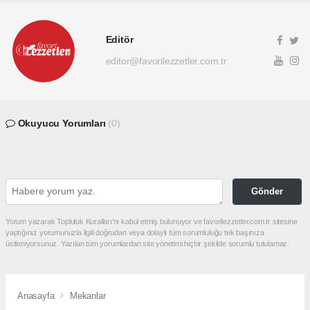
Editör
editor@favorilezzetler.com.tr
Okuyucu Yorumları
(0)
Gönder
Yorum yazarak Topluluk Kuralları’nı kabul etmiş bulunuyor ve favorilezzetler.com.tr sitesine
yaptığınız yorumunuzla ilgili doğrudan veya dolaylı tüm sorumluluğu tek başınıza
üstleniyorsunuz. Yazılan tüm yorumlardan site yönetimi hiçbir şekilde sorumlu tutulamaz.
Anasayfa
Mekanlar