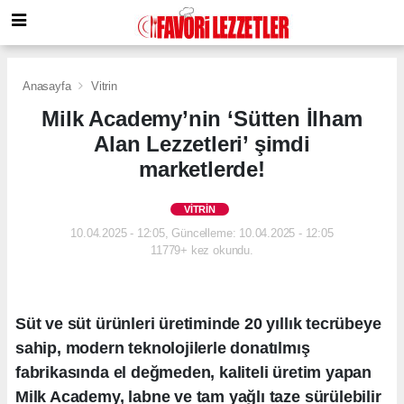
Anasayfa
Vitrin
Milk Academy’nin ‘Sütten İlham
Alan Lezzetleri’ şimdi
marketlerde!
VITRIN
10.04.2025 - 12:05, Güncelleme: 10.04.2025 - 12:05
11779+ kez okundu.
Süt ve süt ürünleri üretiminde 20 yıllık tecrübeye
sahip, modern teknolojilerle donatılmış
fabrikasında el değmeden, kaliteli üretim yapan
Milk Academy, labne ve tam yağlı taze sürülebilir