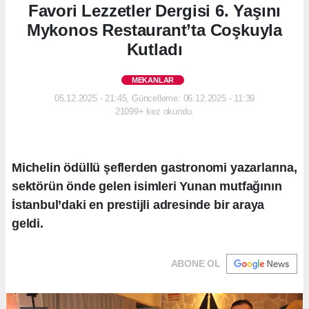
Favori Lezzetler Dergisi 6. Yaşını
Mykonos Restaurant’ta Coşkuyla
Kutladı
MEKANLAR
05.12.2025 - 21:45, Güncelleme: 06.12.2025 - 11:39
21099+ kez okundu.
Michelin ödüllü şeflerden gastronomi yazarlarına,
sektörün önde gelen isimleri Yunan mutfağının
İstanbul’daki en prestijli adresinde bir araya
geldi.
ABONE OL