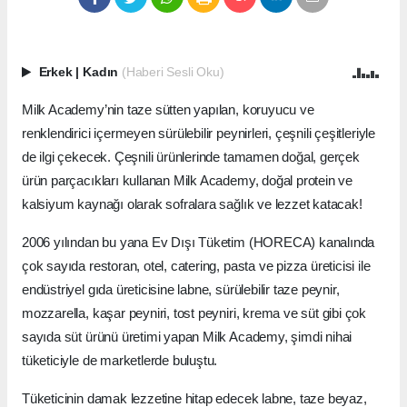
Erkek
|
Kadın
(Haberi Sesli Oku)
Milk Academy’nin taze sütten yapılan, koruyucu ve
renklendirici içermeyen sürülebilir peynirleri, çeşnili çeşitleriyle
de ilgi çekecek. Çeşnili ürünlerinde tamamen doğal, gerçek
ürün parçacıkları kullanan Milk Academy, doğal protein ve
kalsiyum kaynağı olarak sofralara sağlık ve lezzet katacak!
2006 yılından bu yana Ev Dışı Tüketim (HORECA) kanalında
çok sayıda restoran, otel, catering, pasta ve pizza üreticisi ile
endüstriyel gıda üreticisine labne, sürülebilir taze peynir,
mozzarella, kaşar peyniri, tost peyniri, krema ve süt gibi çok
sayıda süt ürünü üretimi yapan Milk Academy, şimdi nihai
tüketiciyle de marketlerde buluştu.
Tüketicinin damak lezzetine hitap edecek labne, taze beyaz,