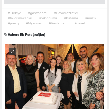
#Türkiye
#gastronomi
#Favorilezzetler
#favorimekanlar
#yıldönümü
#kutlama
#müzik
#prestij
#Mykonos
#Restaurant
#davet
Habere Ek Fotoğraf(lar)