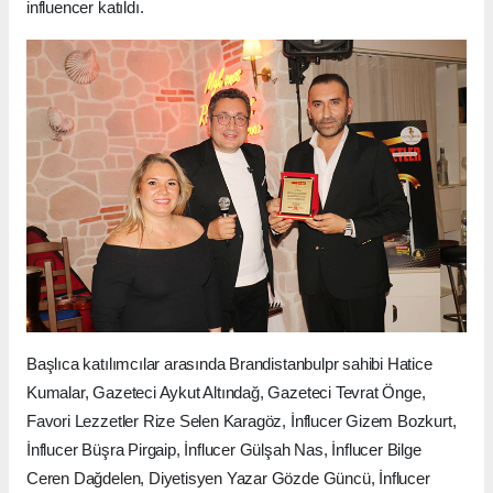
influencer katıldı.
Başlıca katılımcılar arasında Brandistanbulpr sahibi Hatice
Kumalar, Gazeteci Aykut Altındağ, Gazeteci Tevrat Önge,
Favori Lezzetler Rize Selen Karagöz, İnflucer Gizem Bozkurt,
İnflucer Büşra Pirgaip, İnflucer Gülşah Nas, İnflucer Bilge
Ceren Dağdelen, Diyetisyen Yazar Gözde Güncü, İnflucer