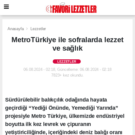
Anasayfa
Lezzetler
MetroTürkiye ile sofralarda lezzet
ve sağlık
LEZZETLER
06.08.2024 - 02:18, Güncelleme: 06.08.2024 - 02:18
7823+ kez okundu.
Sürdürülebilir balıkçılık odağında hayata
geçirdiği “Yediği Önünde, Yemediği Yarında”
projesiyle Metro Türkiye, ülkemizde endüstriyel
boyutta ilk kez levrek ve çipuranın
yetiştiriciliğinde, içeriğindeki deniz balığı oranı