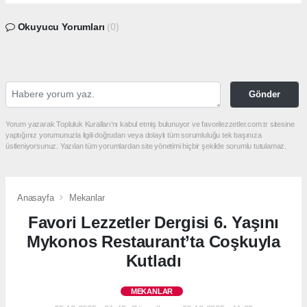
Okuyucu Yorumları
(0)
Gönder
Yorum yazarak Topluluk Kuralları’nı kabul etmiş bulunuyor ve favorilezzetler.com.tr sitesine
yaptığınız yorumunuzla ilgili doğrudan veya dolaylı tüm sorumluluğu tek başınıza
üstleniyorsunuz. Yazılan tüm yorumlardan site yönetimi hiçbir şekilde sorumlu tutulamaz.
Anasayfa
Mekanlar
Favori Lezzetler Dergisi 6. Yaşını
Mykonos Restaurant’ta Coşkuyla
Kutladı
MEKANLAR