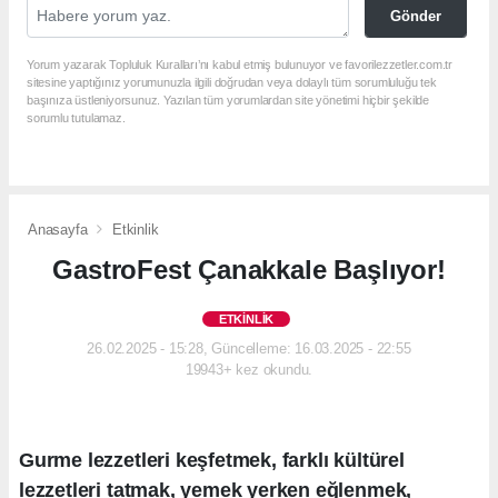
Gönder
Yorum yazarak Topluluk Kuralları’nı kabul etmiş bulunuyor ve favorilezzetler.com.tr
sitesine yaptığınız yorumunuzla ilgili doğrudan veya dolaylı tüm sorumluluğu tek
başınıza üstleniyorsunuz. Yazılan tüm yorumlardan site yönetimi hiçbir şekilde
sorumlu tutulamaz.
Anasayfa
Etkinlik
GastroFest Çanakkale Başlıyor!
ETKINLIK
26.02.2025 - 15:28, Güncelleme: 16.03.2025 - 22:55
19943+ kez okundu.
Gurme lezzetleri keşfetmek, farklı kültürel
lezzetleri tatmak, yemek yerken eğlenmek,