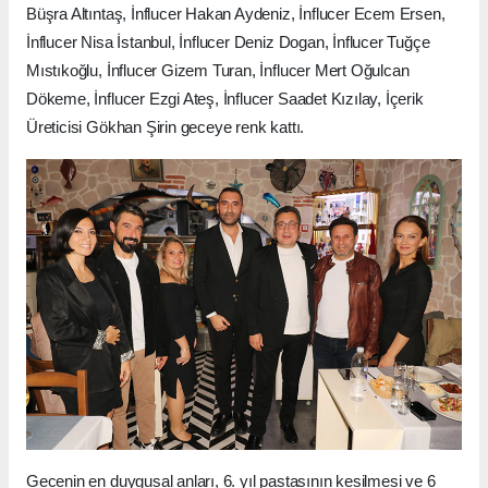
Büşra Altıntaş, İnflucer Hakan Aydeniz, İnflucer Ecem Ersen,
İnflucer Nisa İstanbul, İnflucer Deniz Dogan, İnflucer Tuğçe
Mıstıkoğlu, İnflucer Gizem Turan, İnflucer Mert Oğulcan
Dökeme, İnflucer Ezgi Ateş, İnflucer Saadet Kızılay, İçerik
Üreticisi Gökhan Şirin geceye renk kattı.
Gecenin en duygusal anları, 6. yıl pastasının kesilmesi ve 6