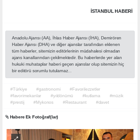
İSTANBUL HABERİ
Anadolu Ajansı (AA), İhlas Haber Ajansı (İHA), Demirören
Haber Ajansı (DHA) ve diğer ajanslar tarafından eklenen
tüm haberler, sitemizin editörlerinin müdahalesi olmadan
ajans kanallarından çekilmektedir. Bu haberlerde yer alan
hukuki muhataplar haberi geçen ajanslar olup sitemizin hiç
bir editörü sorumlu tutulamaz...
#Türkiye
#gastronomi
#Favorilezzetler
#favorimekanlar
#yıldönümü
#kutlama
#müzik
#prestij
#Mykonos
#Restaurant
#davet
Habere Ek Fotoğraf(lar)