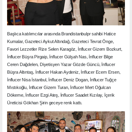
Başlıca katılımcılar arasında Brandistanbulpr sahibi Hatice
Kumalar, Gazeteci Aykut Altındağ, Gazeteci Tevrat Önge,
Favori Lezzetler Rize Selen Karagöz, İnflucer Gizem Bozkurt,
İnflucer Büşra Pirgaip, İnflucer Gülşah Nas, İnflucer Bilge
Ceren Dağdelen, Diyetisyen Yazar Gözde Güncü, İnflucer
Büşra Altıntaş, İnflucer Hakan Aydeniz, İnflucer Ecem Ersen,
İnflucer Nisa İstanbul, İnflucer Deniz Dogan, İnflucer Tuğçe
Mıstıkoğlu, İnflucer Gizem Turan, İnflucer Mert Oğulcan
Dökeme, İnflucer Ezgi Ateş, İnflucer Saadet Kızılay, İçerik
Üreticisi Gökhan Şirin geceye renk kattı.