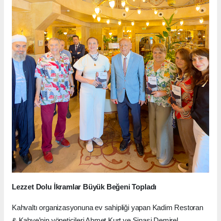
Lezzet Dolu İkramlar Büyük Beğeni Topladı
Kahvaltı organizasyonuna ev sahipliği yapan Kadim Restoran
& Kahve’nin yöneticileri Ahmet Kurt ve Şinasi Demirel,