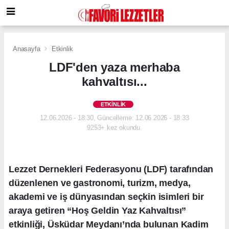
Anasayfa
Etkinlik
LDF'den yaza merhaba
kahvaltısı...
ETKINLIK
12.06.2026 - 18:30, Güncelleme: 12.06.2026 - 18:33
9253+ kez okundu.
Lezzet Dernekleri Federasyonu (LDF) tarafından
düzenlenen ve gastronomi, turizm, medya,
akademi ve iş dünyasından seçkin isimleri bir
araya getiren “Hoş Geldin Yaz Kahvaltısı”
etkinliği, Üsküdar Meydanı’nda bulunan Kadim