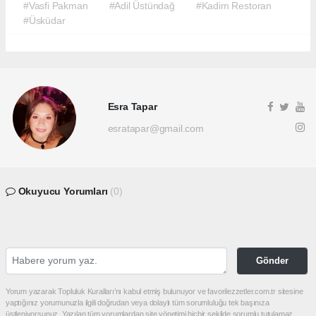
#Vasfi Pakman
#Adil Üstündağ
#Kadim Restoran
#Üsküdar
Esra Tapar
esratapar@gmail.com
Okuyucu Yorumları
(0)
Gönder
Yorum yazarak Topluluk Kuralları’nı kabul etmiş bulunuyor ve favorilezzetler.com.tr sitesine
yaptığınız yorumunuzla ilgili doğrudan veya dolaylı tüm sorumluluğu tek başınıza
üstleniyorsunuz. Yazılan tüm yorumlardan site yönetimi hiçbir şekilde sorumlu tutulamaz.