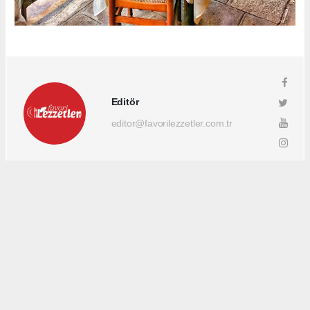
Editör
editor@favorilezzetler.com.tr
Okuyucu Yorumları
(0)
Gönder
Yorum yazarak Topluluk Kuralları’nı kabul etmiş bulunuyor ve favorilezzetler.com.tr
sitesine yaptığınız yorumunuzla ilgili doğrudan veya dolaylı tüm sorumluluğu tek