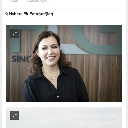
#tatil
#destinasyon
Habere Ek Fotoğraf(lar)