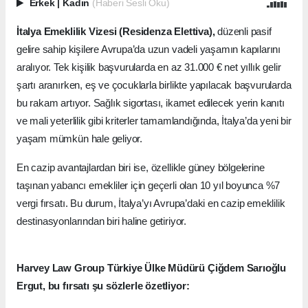
Erkek
|
Kadın
(Haberi Sesli Oku)
İtalya Emeklilik Vizesi (Residenza Elettiva),
düzenli pasif
gelire sahip kişilere Avrupa’da uzun vadeli yaşamın kapılarını
aralıyor. Tek kişilik başvurularda en az 31.000 € net yıllık gelir
şartı aranırken, eş ve çocuklarla birlikte yapılacak başvurularda
bu rakam artıyor. Sağlık sigortası, ikamet edilecek yerin kanıtı
ve mali yeterlilik gibi kriterler tamamlandığında, İtalya’da yeni bir
yaşam mümkün hale geliyor.
En cazip avantajlardan biri ise, özellikle güney bölgelerine
taşınan yabancı emekliler için geçerli olan 10 yıl boyunca %7
vergi fırsatı. Bu durum, İtalya’yı Avrupa’daki en cazip emeklilik
destinasyonlarından biri haline getiriyor.
Harvey Law Group Türkiye Ülke Müdürü Çiğdem Sarıoğlu
Ergut, bu fırsatı şu sözlerle özetliyor: