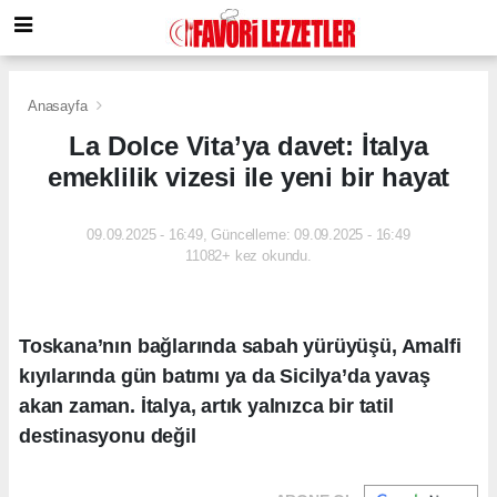
Anasayfa
La Dolce Vita’ya davet: İtalya
emeklilik vizesi ile yeni bir hayat
09.09.2025 - 16:49, Güncelleme: 09.09.2025 - 16:49
11082+ kez okundu.
Toskana’nın bağlarında sabah yürüyüşü, Amalfi
kıyılarında gün batımı ya da Sicilya’da yavaş
akan zaman. İtalya, artık yalnızca bir tatil
destinasyonu değil