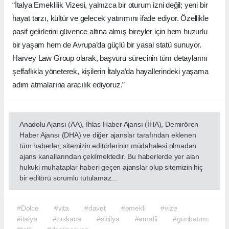
“İtalya Emeklilik Vizesi, yalnızca bir oturum izni değil; yeni bir
hayat tarzı, kültür ve gelecek yatırımını ifade ediyor. Özellikle
pasif gelirlerini güvence altına almış bireyler için hem huzurlu
bir yaşam hem de Avrupa’da güçlü bir yasal statü sunuyor.
Harvey Law Group olarak, başvuru sürecinin tüm detaylarını
şeffaflıkla yöneterek, kişilerin İtalya’da hayallerindeki yaşama
adım atmalarına aracılık ediyoruz.”
Anadolu Ajansı (AA), İhlas Haber Ajansı (İHA), Demirören
Haber Ajansı (DHA) ve diğer ajanslar tarafından eklenen
tüm haberler, sitemizin editörlerinin müdahalesi olmadan
ajans kanallarından çekilmektedir. Bu haberlerde yer alan
hukuki muhataplar haberi geçen ajanslar olup sitemizin hiç
bir editörü sorumlu tutulamaz...
#Dolce
#vita
#davet
#emekli
#vize
#italya
#toskana
#sicilya
#amalfi
#günbatımı