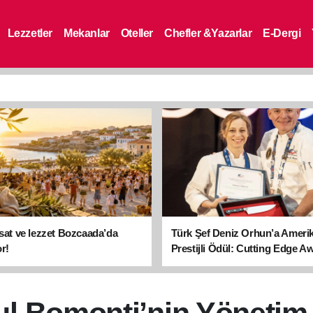
Lezzetler
Mekanlar
Oteller
Chefler &Yazarlar
E-Dergi
asat ve lezzet Bozcaada’da
Türk Şef Deniz Orhun’a Ameri
r!
Prestijli Ödül: Cutting Edge A
sahibi oldu