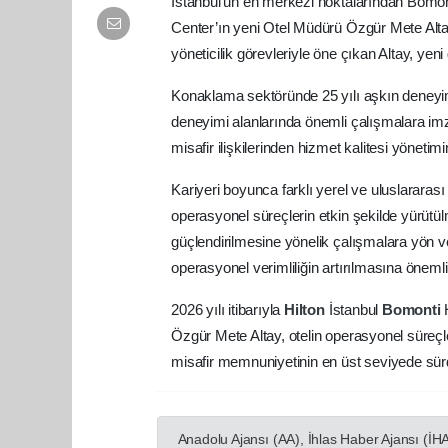
İstanbul’un en merkezi noktalarından Bom
Center’ın yeni Otel Müdürü Özgür Mete Altay
yöneticilik görevleriyle öne çıkan Altay, yen
Konaklama sektöründe 25 yılı aşkın deneyime
deneyimi alanlarında önemli çalışmalara im
misafir ilişkilerinden hizmet kalitesi yöneti
Kariyeri boyunca farklı yerel ve uluslararası o
operasyonel süreçlerin etkin şekilde yürütülm
güçlendirilmesine yönelik çalışmalara yön ver
operasyonel verimliliğin artırılmasına öneml
2026 yılı itibarıyla
Hilton
İstanbul
Bomonti
Özgür Mete Altay, otelin operasyonel süreçler
misafir memnuniyetinin en üst seviyede sü
Anadolu Ajansı (AA), İhlas Haber Ajansı (İH