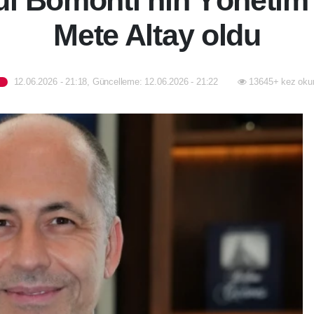
bul Bomonti’nin Yönetim 
Mete Altay oldu
12.06.2026 - 21:18, Güncelleme: 12.06.2026 - 21:22
13645+ kez oku