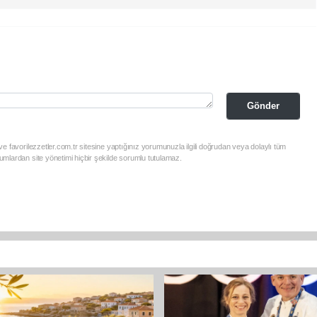
Gönder
e favorilezzetler.com.tr sitesine yaptığınız yorumunuzla ilgili doğrudan veya dolaylı tüm
mlardan site yönetimi hiçbir şekilde sorumlu tutulamaz.