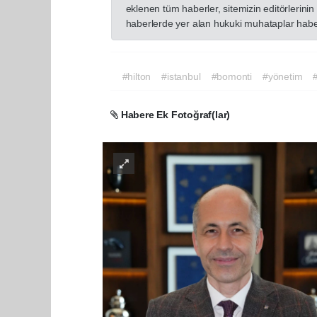
eklenen tüm haberler, sitemizin editörlerin
haberlerde yer alan hukuki muhataplar haberi
#hilton
#istanbul
#bomonti
#yönetim
Habere Ek Fotoğraf(lar)