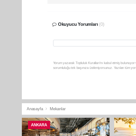
Okuyucu Yorumları
(0)
Yorum yazarak Topluluk Kuralları’nı kabul etmiş bulunuyor v
sorumluluğu tek başınıza üstleniyorsunuz. Yazılan tüm yoru
Anasayfa
Mekanlar
ANKARA