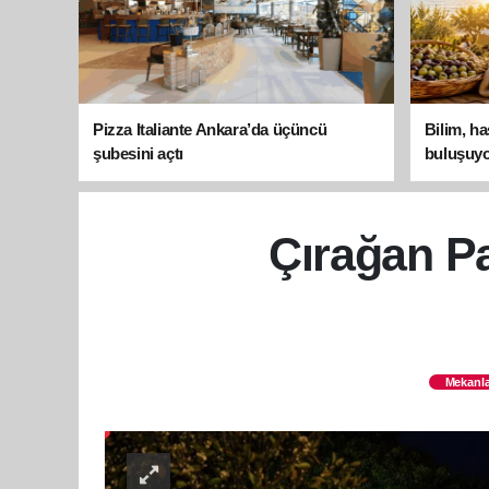
Pizza Italiante Ankara’da üçüncü
Bilim, h
şubesini açtı
buluşuyo
Çırağan Pa
Mekanla