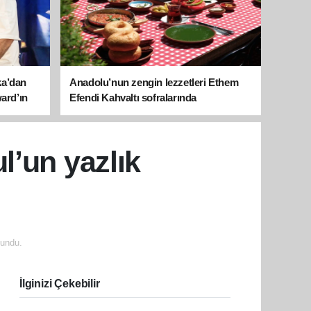
ka’dan
Anadolu’nun zengin lezzetleri Ethem
ward’ın
Efendi Kahvaltı sofralarında
l’un yazlık
undu.
İlginizi Çekebilir