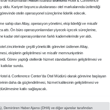
onti’de konumlanan
Hilton
İstanbul
Bomonti
Hotel & Conference
 oldu. Kariyeri boyunca uluslararası otel markalarında üstlendiği
i görevinde otelin operasyonel süreçlerine liderlik edecek.
 sahip olan Altay, operasyon yönetimi, ekip liderliği ve misafir
za attı. Ön büro operasyonlarından yiyecek-içecek süreçlerine,
mine kadar otel operasyonlarının farklı kademelerinde yer aldı.
tel zincirlerinde çeşitli yöneticilik görevleri üstlenen Altay,
esi, ekiplerin geliştirilmesi ve misafir memnuniyetinin
di. Görev yaptığı otellerde hizmet standartlarının geliştirilmesi ve
i katkılar sundu.
Hotel & Conference Center’da Otel Müdürü olarak görevine başlayan
inin daha da güçlendirilmesi, hizmet kalitesinin geliştirilmesi ve
rdürülmesine katkı sağlayacak.
A), Demirören Haber Ajansı (DHA) ve diğer ajanslar tarafından