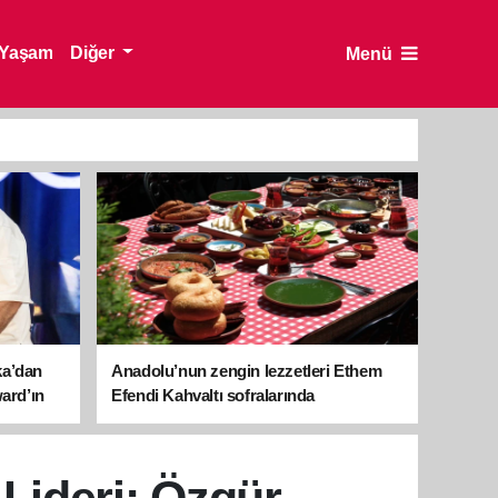
Yaşam
Diğer
Menü
ka’dan
Anadolu’nun zengin lezzetleri Ethem
ward’ın
Efendi Kahvaltı sofralarında