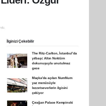
Lideri: Özgür
ndu.
İlginizi Çekebilir
The Ritz-Carlton, İstanbul’da
yılbaşı: Altın Noktürn
dokunuşuyla unutulmaz
gece
Maçka'da açılan NumNum
yaz menüsüyle
lezzetseverlerin ilgisini
çekiyor
Çırağan Palace Kempinski