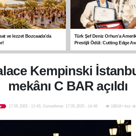
asat ve lezzet Bozcaada’da
Türk Şef Deniz Orhun’a Ameri
r!
Prestijli Ödül: Cutting Edge A
sahibi oldu
lace Kempinski İstanbu
mekânı C BAR açıldı
17.05.2025 - 13:45, Güncelleme: 17.05.2025 - 14:48
16818+ kez ok
r