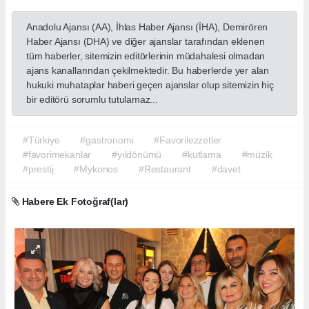
Anadolu Ajansı (AA), İhlas Haber Ajansı (İHA), Demirören
Haber Ajansı (DHA) ve diğer ajanslar tarafından eklenen
tüm haberler, sitemizin editörlerinin müdahalesi olmadan
ajans kanallarından çekilmektedir. Bu haberlerde yer alan
hukuki muhataplar haberi geçen ajanslar olup sitemizin hiç
bir editörü sorumlu tutulamaz...
#Türkiye
#gastronomi
#Favorilezzetler
#favorimekanlar
#yıldönümü
#kutlama
#müzik
#prestij
#Mykonos
#Restaurant
#davet
Habere Ek Fotoğraf(lar)