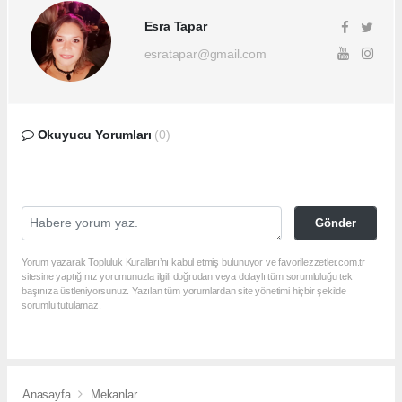
Esra Tapar
esratapar@gmail.com
Okuyucu Yorumları
(0)
Gönder
Yorum yazarak Topluluk Kuralları’nı kabul etmiş bulunuyor ve favorilezzetler.com.tr
sitesine yaptığınız yorumunuzla ilgili doğrudan veya dolaylı tüm sorumluluğu tek
başınıza üstleniyorsunuz. Yazılan tüm yorumlardan site yönetimi hiçbir şekilde
sorumlu tutulamaz.
Anasayfa
Mekanlar