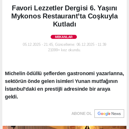
Favori Lezzetler Dergisi 6. Yaşını
Mykonos Restaurant’ta Coşkuyla
Kutladı
MEKANLAR
05.12.2025 - 21:45, Güncelleme: 06.12.2025 - 11:39
21099+ kez okundu.
Michelin ödüllü şeflerden gastronomi yazarlarına,
sektörün önde gelen isimleri Yunan mutfağının
İstanbul’daki en prestijli adresinde bir araya
geldi.
ABONE OL