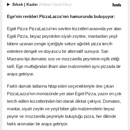
Erkek
|
Kadın
(Haberi Sesli Oku)
Ege’nin renkleri PizzaLazza’nın hamurunda buluşuyor:
Egeli Pizza PizzaLazza’nın sevilen lezzetleri arasında yer alan
Egeli Pizza, beyaz peynirden siyah zeytine, mantardan yeşil
bibere uzanan zengin içeriğiyle sebze ağırlıklı pizza tercih
edenlere dengeli ve doyurucu bir alternatif sunuyor. San
Marzano tipi domates sos ve mozzarella peynirinin eşlik ettiği
tarif, Ege mutfağından ilham alan malzemeleri aynı pizzada bir
araya getiriyor.
Farklı damak tatlarına hitap eden seçenekleriyle öne çıkan
PizzaLazza’nın menüsünde yer alan Egeli Pizza, yazın en çok
tercih edilen lezzetlerinden biri olarak dikkat çekiyor. Domates,
mantar, siyah zeytin ve yeşil biber gibi malzemelerin beyaz
peynir ve mozzarella peyniriyle buluştuğu pizza, her dilimde
farklı aromaları bir araya getiriyor.