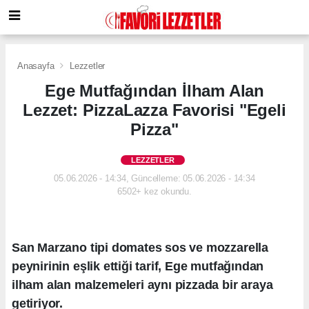
Anasayfa
Lezzetler
Ege Mutfağından İlham Alan
Lezzet: PizzaLazza Favorisi "Egeli
Pizza"
LEZZETLER
05.06.2026 - 14:34, Güncelleme: 05.06.2026 - 14:34
6502+ kez okundu.
San Marzano tipi domates sos ve mozzarella
peynirinin eşlik ettiği tarif, Ege mutfağından
ilham alan malzemeleri aynı pizzada bir araya
getiriyor.