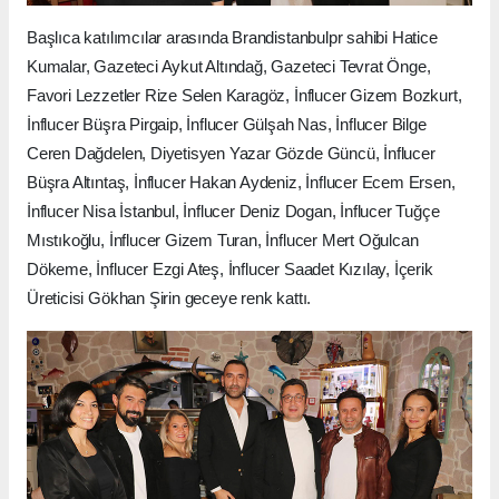
Başlıca katılımcılar arasında Brandistanbulpr sahibi Hatice
Kumalar, Gazeteci Aykut Altındağ, Gazeteci Tevrat Önge,
Favori Lezzetler Rize Selen Karagöz, İnflucer Gizem Bozkurt,
İnflucer Büşra Pirgaip, İnflucer Gülşah Nas, İnflucer Bilge
Ceren Dağdelen, Diyetisyen Yazar Gözde Güncü, İnflucer
Büşra Altıntaş, İnflucer Hakan Aydeniz, İnflucer Ecem Ersen,
İnflucer Nisa İstanbul, İnflucer Deniz Dogan, İnflucer Tuğçe
Mıstıkoğlu, İnflucer Gizem Turan, İnflucer Mert Oğulcan
Dökeme, İnflucer Ezgi Ateş, İnflucer Saadet Kızılay, İçerik
Üreticisi Gökhan Şirin geceye renk kattı.