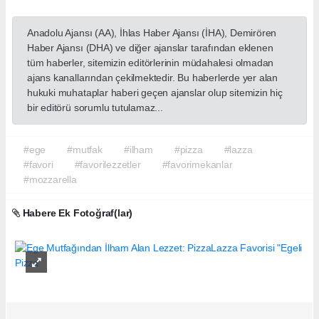
Anadolu Ajansı (AA), İhlas Haber Ajansı (İHA), Demirören
Haber Ajansı (DHA) ve diğer ajanslar tarafından eklenen
tüm haberler, sitemizin editörlerinin müdahalesi olmadan
ajans kanallarından çekilmektedir. Bu haberlerde yer alan
hukuki muhataplar haberi geçen ajanslar olup sitemizin hiç
bir editörü sorumlu tutulamaz...
#ege
#mutfak
#ilham
#pizza
#lazza
#favori
#favorilezzetler
#favorimekanlar
#mozzarella
Habere Ek Fotoğraf(lar)