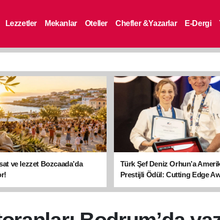
Lezzetler
Mekanlar
Oteller
Chefler &Yazarlar
E-Dergi
asat ve lezzet Bozcaada’da
Türk Şef Deniz Orhun’a Ameri
r!
Prestijli Ödül: Cutting Edge A
sahibi oldu