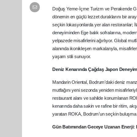
Doğuş Yeme-İçme Turizm ve Perakende Grubu
dönemin en güçlü lezzet duraklarını bir ara
seçkin lokasyonlarda yer alan restoranlar; 
deneyiminden Ege balık sofralarına, modern 
yelpazede misafirlerini ağırlıyor. Global mut
alanında ikonikleşen markalarıyla, misafirl
yaşam stili sunuyor.
Deniz Kenarında Çağdaş Japon Deneyi
Mandarin Oriental, Bodrum’daki deniz ma
mutfağını yeni sezonda yeniden misafirleri
restaurant alanı ve sahilde konumlanan ROKA
kenarında daha sakin ve rafine bir ritim, a
yaratan ROKA, Bodrum’un seçkin buluşma no
Gün Batımından Geceye Uzanan Enerji: