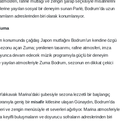
atmosferi, rafine mutfağı ve zengin şarap seçkisiyle misafirlerini
lerine yayılan sosyal bir deneyim sunan Parlé, Bodrum’da uzun
şamların adreslerinden biri olarak konumlanıyor.
 Zuma
in konumunda çağdaş Japon mutfağını Bodrum’un kendine özgü
a sezonu açan Zuma; yenilenen tasarımı, rafine atmosferi, imza
yunca devam edecek müzik programıyla güçlü bir deneyim
 yayılan atmosferiyle Zuma Bodrum, sezonun en dikkat çekici
Yalıkavak Marina’daki şubesiyle sezona lezzetli bir başlangıç
oranıyla geniş bir
misafir
kitlesine ulaşan Günaydın, Bodrum’da
leri ve zengin menüsüyle et severleri ağırlıyor. Marina atmosferiyle
 keyifli buluşmaların ve doyurucu sofraların adreslerinden biri