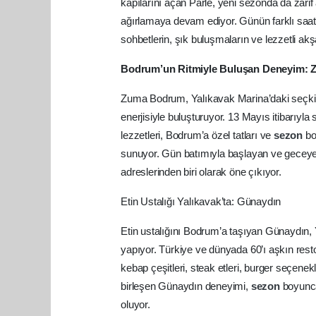
kapılarını açan Parlé, yeni sezonda da zarif 
ağırlamaya devam ediyor. Günün farklı saat
sohbetlerin, şık buluşmaların ve lezzetli ak
Bodrum’un Ritmiyle Buluşan Deneyim:
Zuma Bodrum, Yalıkavak Marina’daki seçk
enerjisiyle buluşturuyor. 13 Mayıs itibarıyl
lezzetleri, Bodrum’a özel tatları ve
sezon
bo
sunuyor. Gün batımıyla başlayan ve geceye
adreslerinden biri olarak öne çıkıyor.
Etin Ustalığı Yalıkavak’ta: Günaydın
Etin ustalığını Bodrum’a taşıyan Günaydın, 
yapıyor. Türkiye ve dünyada 60’ı aşkın rest
kebap çeşitleri, steak etleri, burger seçenek
birleşen Günaydın deneyimi,
sezon
boyunca
oluyor.