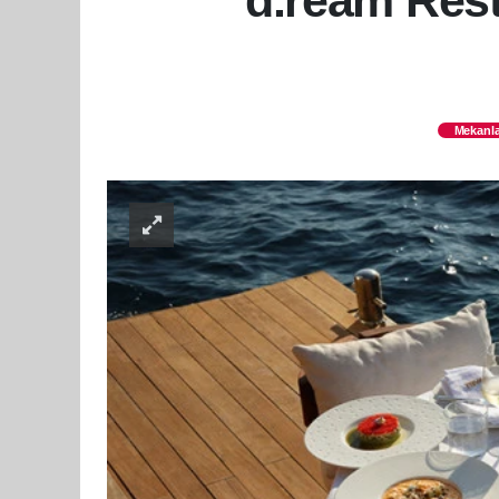
d.ream Res
Mekanla