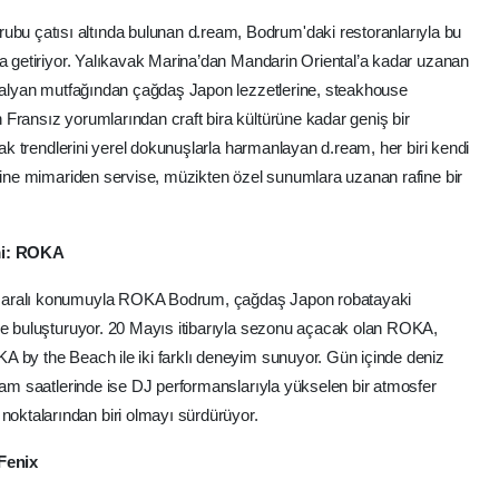
 çatısı altında bulunan d.ream, Bodrum'daki restoranlarıyla bu
ya getiriyor. Yalıkavak Marina’dan Mandarin Oriental’a kadar uzanan
İtalyan mutfağından çağdaş Japon lezzetlerine, steakhouse
Fransız yorumlarından craft bira kültürüne kadar geniş bir
fak trendlerini yerel dokunuşlarla harmanlayan d.ream, her biri kendi
erine mimariden servise, müzikten özel sunumlara uzanan rafine bir
mi: ROKA
nzaralı konumuyla ROKA Bodrum, çağdaş Japon robatayaki
yle buluşturuyor. 20 Mayıs itibarıyla sezonu açacak olan ROKA,
 by the Beach ile iki farklı deneyim sunuyor. Gün içinde deniz
kşam saatlerinde ise DJ performanslarıyla yükselen bir atmosfer
ktalarından biri olmayı sürdürüyor.
 Fenix