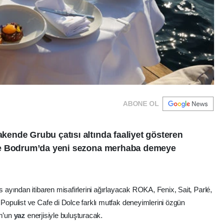
ABONE OL
ende Grubu çatısı altında faaliyet gösteren
le Bodrum’da yeni sezona merhaba demeye
yından itibaren misafirlerini ağırlayacak ROKA, Fenix, Sait, Parlé,
pulist ve Cafe di Dolce farklı mutfak deneyimlerini özgün
um’un
yaz
enerjisiyle buluşturacak.