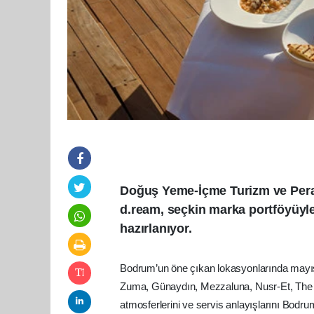
Doğuş Yeme-İçme Turizm ve Perak
d.ream, seçkin marka portföyüy
hazırlanıyor.
Bodrum’un öne çıkan lokasyonlarında mayıs a
Zuma, Günaydın, Mezzaluna, Nusr-Et, The Po
atmosferlerini ve servis anlayışlarını Bodr