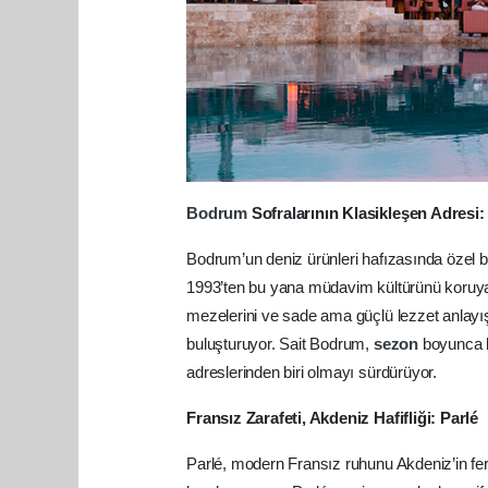
Bodrum
Sofralarının Klasikleşen Adresi:
Bodrum’un deniz ürünleri hafızasında özel bi
1993’ten bu yana müdavim kültürünü koruyan 
mezelerini ve sade ama güçlü lezzet anlayışı
buluşturuyor. Sait Bodrum,
sezon
boyunca k
adreslerinden biri olmayı sürdürüyor.
Fransız Zarafeti, Akdeniz Hafifliği: Parlé
Parlé, modern Fransız ruhunu Akdeniz’in fe