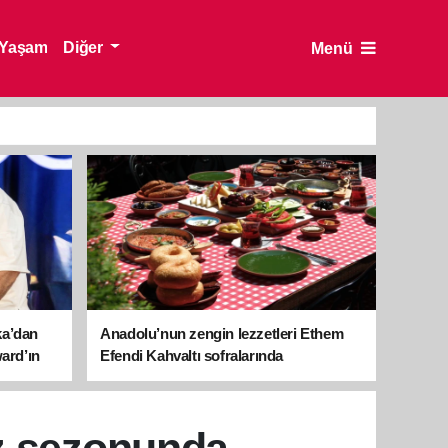
Yaşam
Diğer
Menü
ka’dan
Anadolu’nun zengin lezzetleri Ethem
ward’ın
Efendi Kahvaltı sofralarında