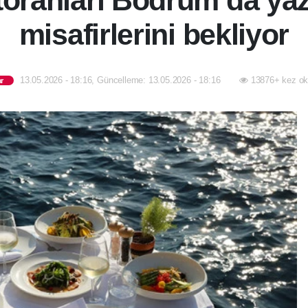
toranları Bodrum’da ya
misafirlerini bekliyor
13.05.2026 - 18:16, Güncelleme: 13.05.2026 - 18:16
13876+ kez ok
r