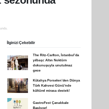
z sezonunda
undu.
İlginizi Çekebilir
The Ritz-Carlton, İstanbul’da
yılbaşı: Altın Noktürn
dokunuşuyla unutulmaz
gece
Kütahya Porselen’den Dünya
Türk Kahvesi Günü’nde
kültürel mirasa destek!
GastroFest Çanakkale
Başlıyor!