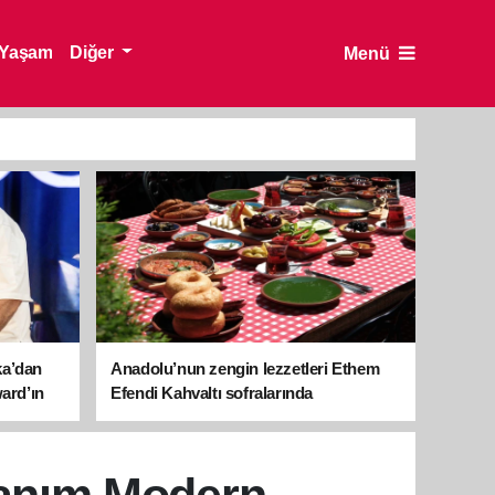
Yaşam
Diğer
Menü
ka’dan
Anadolu’nun zengin lezzetleri Ethem
ward’ın
Efendi Kahvaltı sofralarında