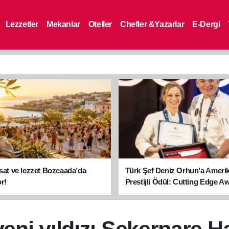
Lezzetler
Mekanlar
Oteller
Chefler &Yazarlar
E-Dergi
asat ve lezzet Bozcaada’da
Türk Şef Deniz Orhun’a Ameri
r!
Prestijli Ödül: Cutting Edge A
sahibi oldu