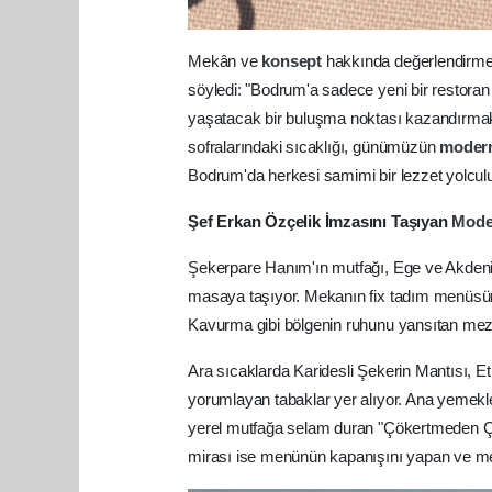
Mekân ve
konsept
hakkında değerlendirm
söyledi: "Bodrum'a sadece yeni bir restoran
yaşatacak bir buluşma noktası kazandırmak
sofralarındaki sıcaklığı, günümüzün
moder
Bodrum'da herkesi samimi bir lezzet yolcul
Şef Erkan Özçelik İmzasını Taşıyan
Mod
Şekerpare Hanım'ın mutfağı, Ege ve Akdeniz'
masaya taşıyor. Mekanın fix tadım menüsü
Kavurma gibi bölgenin ruhunu yansıtan meze
Ara sıcaklarda Karidesli Şekerin Mantısı, Et
yorumlayan tabaklar yer alıyor. Ana yemekl
yerel mutfağa selam duran "Çökertmeden Çı
mirası ise menünün kapanışını yapan ve m