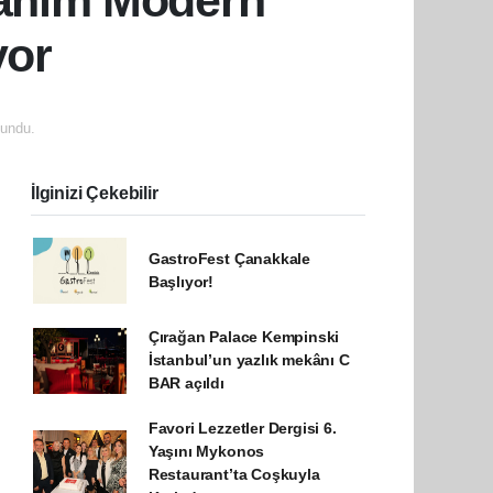
Hanım Modern
yor
undu.
İlginizi Çekebilir
GastroFest Çanakkale
Başlıyor!
Çırağan Palace Kempinski
İstanbul’un yazlık mekânı C
BAR açıldı
Favori Lezzetler Dergisi 6.
Yaşını Mykonos
Restaurant’ta Coşkuyla