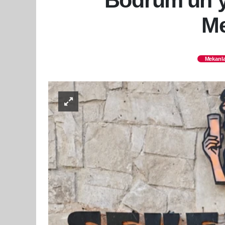
Bodrum'un y
Me
Mekanla