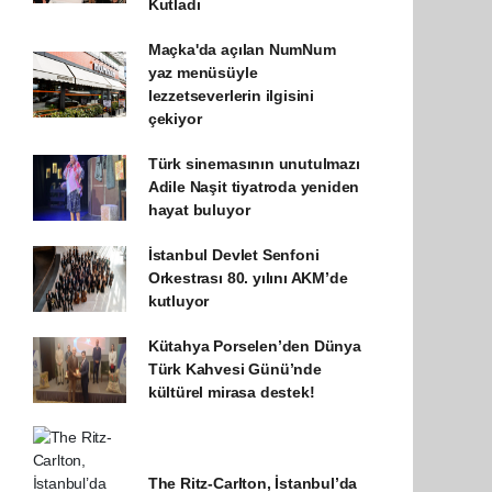
Kutladı
Maçka'da açılan NumNum
yaz menüsüyle
lezzetseverlerin ilgisini
çekiyor
Türk sinemasının unutulmazı
Adile Naşit tiyatroda yeniden
hayat buluyor
İstanbul Devlet Senfoni
Orkestrası 80. yılını AKM’de
kutluyor
Kütahya Porselen’den Dünya
Türk Kahvesi Günü’nde
kültürel mirasa destek!
The Ritz-Carlton, İstanbul’da