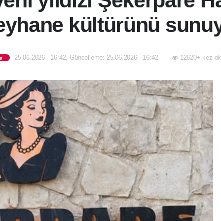
eni yıldızı Şekerpare 
yhane kültürünü sunu
25.06.2026 - 16:42, Güncelleme: 25.06.2026 - 16:42
12620+ kez ok
r