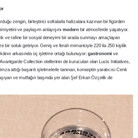
or
ğu zengin, birleştirici sofralarla hafızalara kazınan bir figürden
miyetini ve paylaşım anlayışını
modern
bir atmosferde yaşatıyor.
üzik ve rafine bir sosyal deneyimi bir arada sunmayı amaçlayan
e bir soluk getiriyor. Geniş ve ferah mimarisiyle 220 ila 250 kişilik
ekânın arkasında üç işletme ortağı bulunuyor:
gastronomi
ve
Avantgarde Collection otellerinin de kurucuları olan Lucis Initiatives,
imza attığı başarılı işletmelerle tanınan, konseptin yaratıcısı Cenk
 taşıyan ve mutfağın başında yer alan Şef Erkan Özçelik de