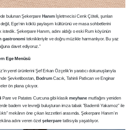
ede bulunan Şekerpare
Hanım
İşletmecisi Cenk Çöteli, şunları
 değil, Ege'nin köklü paylaşım kültürünü ve masa sohbetlerini
 istedik. Şekerpare Hanım, adını aldığı o eski Rum köyünün
n
gastronomi
teknikleriyle ve doğru müzikle harmanlıyor. Bu yaz
uğuna davet ediyoruz."
ern
Ege Menüsü
in yerel ürünlerini Şef Erkan Özçelik’in yaratıcı dokunuşlarıyla
nde Şevketibostan,
Bodrum
Cacık, Tahinli Patlıcan ve Enginar
ler ön plana çıkıyor.
li Pare ve Patates Curcuna gibi klasik
meyhane
mutfağını yeniden
erde badem ve levreği buluşturan imza tabak "Bademli Yakamoz" ile
ktı" mekânın öne çıkan lezzetleri arasında. Şekerpare Hanım'ın
ekâna adını veren özel
şekerpare
tatlısıyla yaşatılıyor.