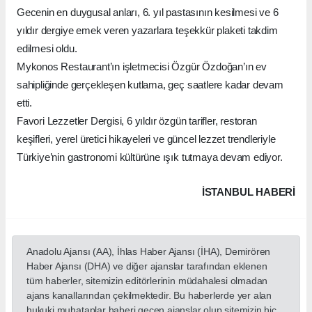
Gecenin en duygusal anları, 6. yıl pastasının kesilmesi ve 6
yıldır dergiye emek veren yazarlara teşekkür plaketi takdim
edilmesi oldu.
Mykonos Restaurant’ın işletmecisi Özgür Özdoğan’ın ev
sahipliğinde gerçekleşen kutlama, geç saatlere kadar devam
etti.
Favori Lezzetler Dergisi, 6 yıldır özgün tarifler, restoran
keşifleri, yerel üretici hikayeleri ve güncel lezzet trendleriyle
Türkiye’nin gastronomi kültürüne ışık tutmaya devam ediyor.
İSTANBUL HABERİ
Anadolu Ajansı (AA), İhlas Haber Ajansı (İHA), Demirören
Haber Ajansı (DHA) ve diğer ajanslar tarafından eklenen
tüm haberler, sitemizin editörlerinin müdahalesi olmadan
ajans kanallarından çekilmektedir. Bu haberlerde yer alan
hukuki muhataplar haberi geçen ajanslar olup sitemizin hiç