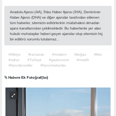
Anadolu Ajansı (AA), İhlas Haber Ajansı (İHA), Demirören
Haber Ajansı (DHA) ve diğer ajanslar tarafından eklenen
tüm haberler, sitemizin editörlerinin müdahalesi olmadan
ajans kanallarından çekilmektedir. Bu haberlerde yer alan
hukuki muhataplar haberi geçen ajanslar olup sitemizin hiç
bir editörü sorumlu tutulamaz...
#Atölye
#ramazan
#modern
#boğaz
#iftar
#sahur
#Türkiye
#gastronomi
#misafir
#favorilezzetler
#favorimekanlar
Habere Ek Fotoğraf(lar)