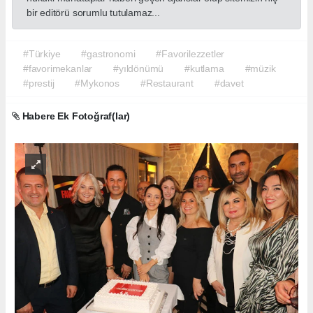
bir editörü sorumlu tutulamaz...
#Türkiye
#gastronomi
#Favorilezzetler
#favorimekanlar
#yıldönümü
#kutlama
#müzik
#prestij
#Mykonos
#Restaurant
#davet
Habere Ek Fotoğraf(lar)