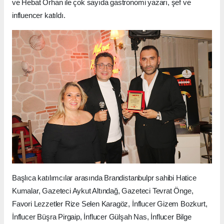
ve Hebat Orhan ile çok sayıda gastronomi yazarı, şef ve
influencer katıldı.
Başlıca katılımcılar arasında Brandistanbulpr sahibi Hatice
Kumalar, Gazeteci Aykut Altındağ, Gazeteci Tevrat Önge,
Favori Lezzetler Rize Selen Karagöz, İnflucer Gizem Bozkurt,
İnflucer Büşra Pirgaip, İnflucer Gülşah Nas, İnflucer Bilge