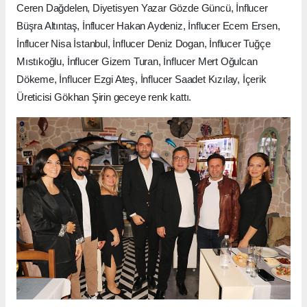
Ceren Dağdelen, Diyetisyen Yazar Gözde Güncü, İnflucer
Büşra Altıntaş, İnflucer Hakan Aydeniz, İnflucer Ecem Ersen,
İnflucer Nisa İstanbul, İnflucer Deniz Dogan, İnflucer Tuğçe
Mıstıkoğlu, İnflucer Gizem Turan, İnflucer Mert Oğulcan
Dökeme, İnflucer Ezgi Ateş, İnflucer Saadet Kızılay, İçerik
Üreticisi Gökhan Şirin geceye renk kattı.