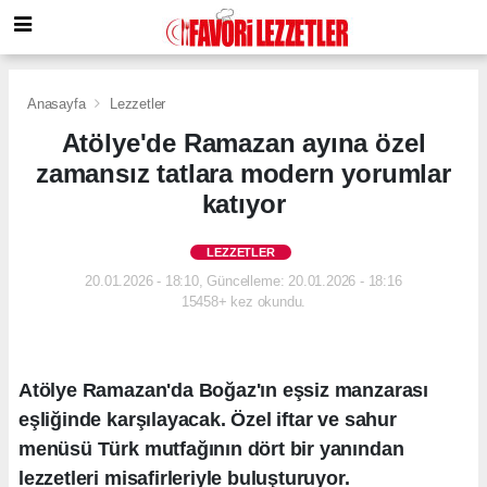
Anasayfa
Lezzetler
Atölye'de Ramazan ayına özel
zamansız tatlara modern yorumlar
katıyor
LEZZETLER
20.01.2026 - 18:10, Güncelleme: 20.01.2026 - 18:16
15458+ kez okundu.
Atölye Ramazan'da Boğaz'ın eşsiz manzarası
eşliğinde karşılayacak. Özel iftar ve sahur
menüsü Türk mutfağının dört bir yanından
lezzetleri misafirleriyle buluşturuyor.