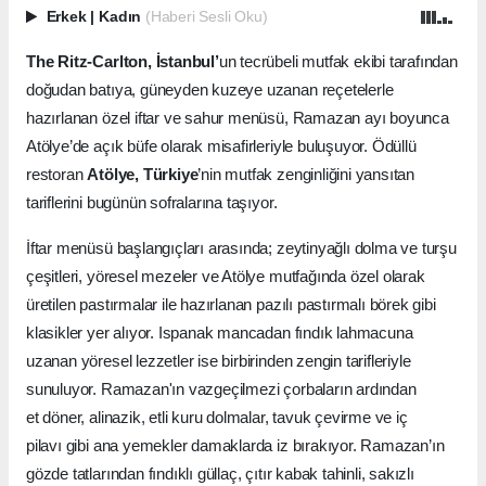
Erkek
|
Kadın
(Haberi Sesli Oku)
The Ritz-Carlton, İstanbul’
un tecrübeli mutfak ekibi tarafından
doğudan batıya, güneyden kuzeye uzanan reçetelerle
hazırlanan özel iftar ve sahur menüsü, Ramazan ayı boyunca
Atölye’de açık büfe olarak misafirleriyle buluşuyor. Ödüllü
restoran
Atölye, Türkiye
’nin mutfak zenginliğini yansıtan
tariflerini bugünün sofralarına taşıyor.
İftar menüsü başlangıçları arasında; zeytinyağlı dolma ve turşu
çeşitleri, yöresel mezeler ve Atölye mutfağında özel olarak
üretilen pastırmalar ile hazırlanan pazılı pastırmalı börek gibi
klasikler yer alıyor. Ispanak mancadan fındık lahmacuna
uzanan yöresel lezzetler ise birbirinden zengin tarifleriyle
sunuluyor. Ramazan'ın vazgeçilmezi çorbaların ardından
et döner, alinazik, etli kuru dolmalar, tavuk çevirme ve iç
pilavı gibi ana yemekler damaklarda iz bırakıyor. Ramazan’ın
gözde tatlarından fındıklı güllaç, çıtır kabak tahinli, sakızlı