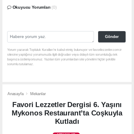
Okuyucu Yorumları
(0)
Gönder
Yorum yazarak Topluluk Kuralları’nı kabul etmiş bulunuyor ve favorilezzetler.com.tr
sitesine yaptığınız yorumunuzla ilgili doğrudan veya dolaylı tüm sorumluluğu tek
başınıza üstleniyorsunuz. Yazılan tüm yorumlardan site yönetimi hiçbir şekilde
sorumlu tutulamaz.
Anasayfa
Mekanlar
Favori Lezzetler Dergisi 6. Yaşını
Mykonos Restaurant’ta Coşkuyla
Kutladı