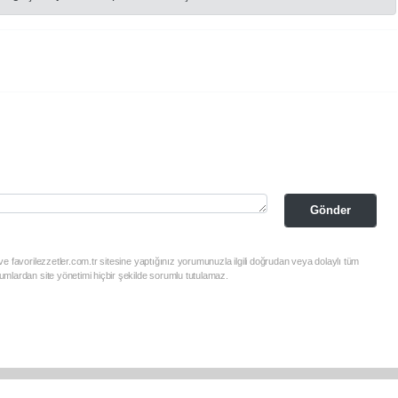
Gönder
e favorilezzetler.com.tr sitesine yaptığınız yorumunuzla ilgili doğrudan veya dolaylı tüm
mlardan site yönetimi hiçbir şekilde sorumlu tutulamaz.