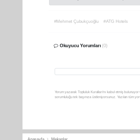
#Mehmet Çubukçuoğlu
#ATG Hotels
Okuyucu Yorumları
(0)
Yorum yazarak Topluluk Kuralları’nı kabul etmiş bulunuyor v
sorumluluğu tek başınıza üstleniyorsunuz. Yazılan tüm yoru
Anasayfa
Mekanlar