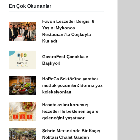
En Çok Okunanlar
Favori Lezzetler Dergisi 6.
Yaşını Mykonos
Restaurant’ta Coşkuyla
Kutladı
GastroFest Çanakkale
Başlıyor!
HoReCa Sektörüne yaratıcı
mutfak çözümleri: Bonna yaz
koleksiyonları
Hasata aslını korumuş
lezzetler İle beklenen aşure
geleneğini yaşatıyor
Şehrin Merkezinde Bir Kaçış
Noktası Chalet Garden