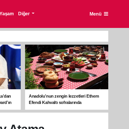
Yaşam
Diğer
Menü
ka’dan
Anadolu’nun zengin lezzetleri Ethem
ward’ın
Efendi Kahvaltı sofralarında