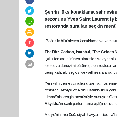
Şehrin lüks konaklama sahnesine 
sezonunu Yves Saint Laurent iş bir
restoranda sunulan seçkin menüler
Boğaz’la bütünleşen konaklama ve kahvaltı s
The Ritz-Carlton, Istanbul, ‘The Golden 
ışıltılı tonlara bürünen atmosferi ve ayrıcalı
lezzet ve deneyimi bütünleştiren restoranla
geniş kahvaltı seçkisi ve wellness alanlarıyl
Yeni yılın yenileyici ruhunu zarif atmosferin
restoranı
Atölye
ve
Nobu Istanbul’
un yanı 
Limoré’nin zengin menüsüyle sunuyor. Gastr
Akyıldız’
ın canlı performansı eşliğinde sun
Atölye'nin menüsü, siyah havyarlı pide-i a’la