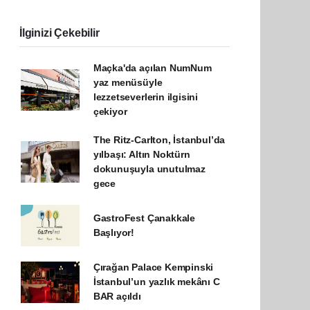
İlginizi Çekebilir
Maçka'da açılan NumNum
yaz menüsüyle
lezzetseverlerin ilgisini
çekiyor
The Ritz-Carlton, İstanbul’da
yılbaşı: Altın Noktürn
dokunuşuyla unutulmaz
gece
GastroFest Çanakkale
Başlıyor!
Çırağan Palace Kempinski
İstanbul’un yazlık mekânı C
BAR açıldı