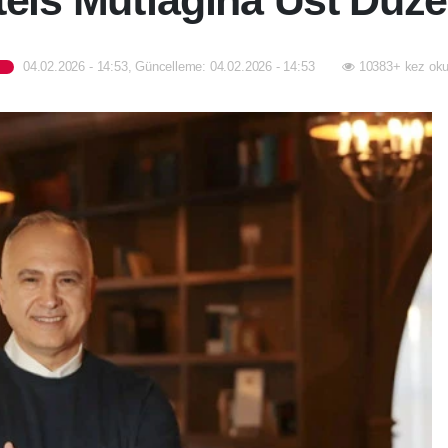
els Mutfağına Üst Düz
04.02.2026 - 14:53, Güncelleme: 04.02.2026 - 14:53
10383+ kez oku