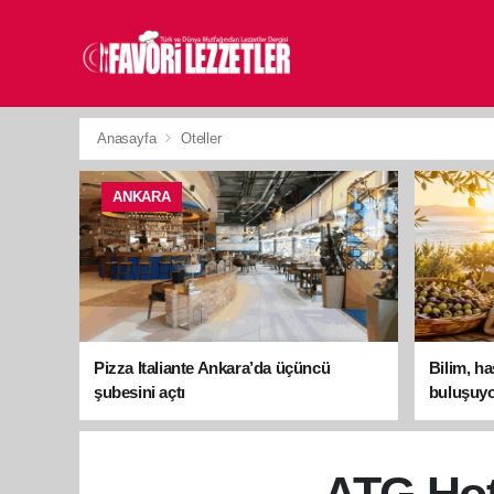
Anasayfa
Oteller
ANKARA
Pizza Italiante Ankara’da üçüncü
Bilim, h
şubesini açtı
buluşuyo