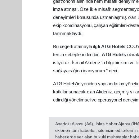
gastronomi alanında hem misafir deneyimler
imza atmıştı. Özellikle misafir segmentasyon
deneyimleri konusunda uzmanlaşmış olan İs
ekip koordinasyonu, çalışan eğitimleri-deste
tanınmaktaydı.
Bu değerli atamayla ilgili
ATG Hotels
COO’s
tercih sebeplerinden biri.
ATG Hotels
olarak
istiyoruz. İsmail Akdeniz’in bilgi birikimi v
sağlayacağına inanıyorum.” dedi.
ATG Hotels’in yeniden yapılandırılan yönetim
katkılar sunacak olan Akdeniz, geçmiş yılla
edindiği yönetimsel ve operasyonel deneyimi
Anadolu Ajansı (AA), İhlas Haber Ajansı (İH
eklenen tüm haberler, sitemizin editörlerin
haberlerde yer alan hukuki muhataplar haberi