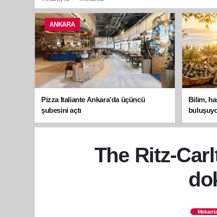
ANKARA
Pizza Italiante Ankara’da üçüncü
Bilim, h
şubesini açtı
buluşuyo
The Ritz-Carl
do
Mekanla