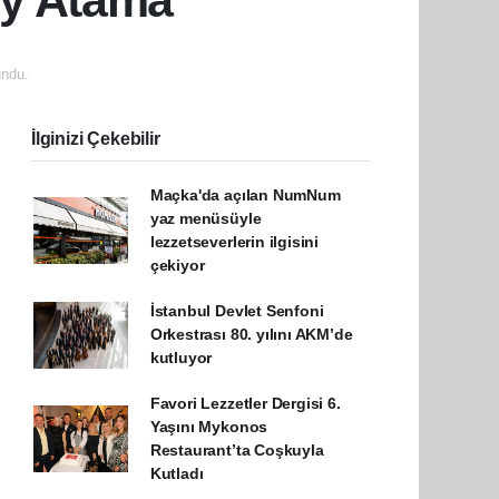
ey Atama
ndu.
İlginizi Çekebilir
Maçka'da açılan NumNum
yaz menüsüyle
lezzetseverlerin ilgisini
çekiyor
İstanbul Devlet Senfoni
Orkestrası 80. yılını AKM’de
kutluyor
Favori Lezzetler Dergisi 6.
Yaşını Mykonos
Restaurant’ta Coşkuyla
Kutladı