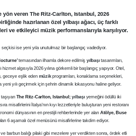
yön veren The Ritz-Carlton, Istanbul, 2026
liğinde hazırlanan özel yılbaşı ağacı, üç farklı
i ve etkileyici müzik performanslarıyla karşılıyor.
eçkisi ise yeni yıla unutulmaz bir başlangıç vadediyor.
Nocturne’
temasından ilhamla dekore edilmiş
yılbaşı
tasarımları,
klı hizmet algısıyla 2026 yılına görkemli bir başlangıç yapıyor. Otel,
rı, geceye eşlik eden
müzik
programları, konaklama seçenekleri,
a yeni yılı geçirmek için şehrin dinamik lokasyonu haline geliyor.
e taşıyan
The Ritz-Carlton, Istanbul;
yılbaşı
yemeğini ödüllü iki
sıra misafirlerini İtalya’nın kıyı lezzetleriyle buluşturan yeni restoranı
onomi dünyasının en prestijli rehberlerinde yer alan
Atölye, Buse
ulan 6 aşamalı özel menüsünü misafirlerine takdim ediyor.
 ve barbun balığı pilaki gibi mezelere yer verdikten sonra, ördek etli