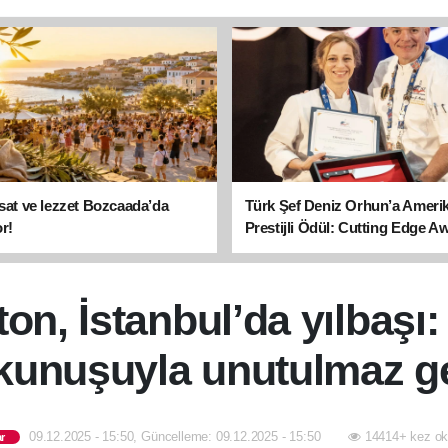
asat ve lezzet Bozcaada’da
Türk Şef Deniz Orhun’a Ameri
r!
Prestijli Ödül: Cutting Edge A
sahibi oldu
ton, İstanbul’da yılbaşı:
kunuşuyla unutulmaz g
09.12.2025 - 15:50, Güncelleme: 09.12.2025 - 15:50
14414+ kez ok
r