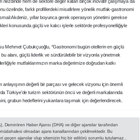
i nezdinde hem de sektöre değer katan birçok inovatif çalışmaya da
u özelinde, farklı profillerdeki misafirlere yönelik mutfak-gastronomi
mail Akdeniz, yıllar boyunca gerek operasyon yönetimi gerekse
kleri konusunda güçlü ve kalıcı işlerle sektörde profesyonelliğiyle
u Mehmet Çubukçuoğlu, “Gastronomi bugün otellerin en güçlü
 bu alanı, güçlü liderlik ve sürdürülebilir bir vizyonla yönetmek
e liderliğiyle mutfaklarımızın marka değerimize doğrudan katkı
 anlayışının değerli bir parçası ve gelecek vizyonu için önemli
rda Türkiye’de turizm sektörünün öncü ve değerli markalarında
ni, grubun hedeflerini yukarılara taşımak için değerlendirecek.
A), Demirören Haber Ajansı (DHA) ve diğer ajanslar tarafından
in müdahalesi olmadan ajans kanallarından çekilmektedir. Bu
 geçen ajanslar olup sitemizin hiç bir editörü sorumlu tutulamaz...