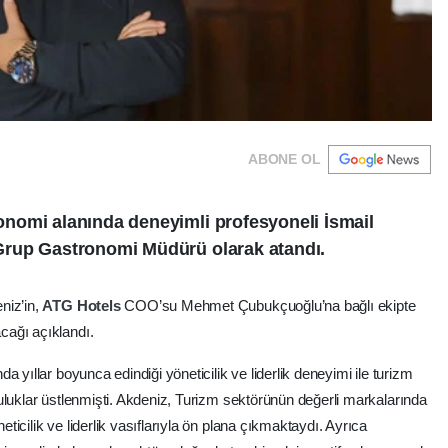
ABONE OL
nomi alanında deneyimli profesyoneli İsmail
Grup Gastronomi Müdürü olarak atandı.
niz’in,
ATG Hotels
COO’su Mehmet Çubukçuoğlu’na bağlı ekipte
cağı açıklandı.
 yıllar boyunca edindiği yöneticilik ve liderlik deneyimi ile turizm
uluklar üstlenmişti. Akdeniz, Turizm sektörünün değerli markalarında
icilik ve liderlik vasıflarıyla ön plana çıkmaktaydı. Ayrıca