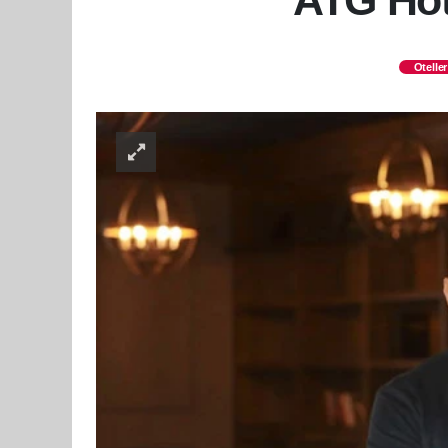
ATG Hot
Oteller