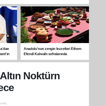
ka’dan
Anadolu’nun zengin lezzetleri Ethem
ward’ın
Efendi Kahvaltı sofralarında
 Altın Noktürn
ece
undu.