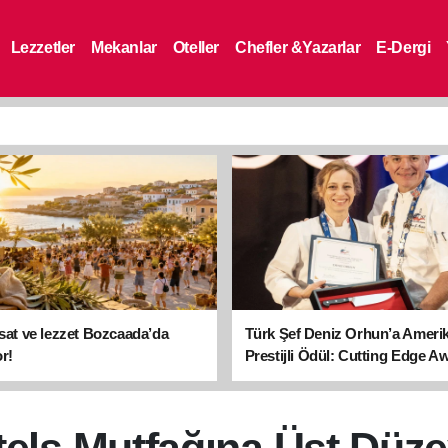
Lezzetler
Mekanlar
Oteller
Chefler &Yazarlar
E-Dergi
asat ve lezzet Bozcaada’da
Türk Şef Deniz Orhun’a Ameri
r!
Prestijli Ödül: Cutting Edge A
sahibi oldu