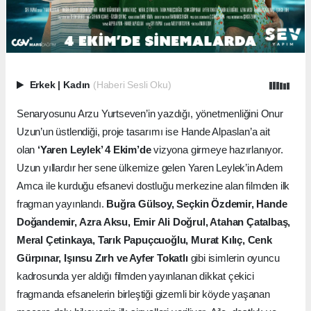
Erkek
|
Kadın
(Haberi Sesli Oku)
Senaryosunu Arzu Yurtseven’in yazdığı, yönetmenliğini Onur
Uzun’un üstlendiği, proje tasarımı ise Hande Alpaslan’a ait
olan
‘Yaren Leylek’ 4 Ekim’de
vizyona girmeye hazırlanıyor.
Uzun yıllardır her sene ülkemize gelen Yaren Leylek’in Adem
Amca ile kurduğu efsanevi dostluğu merkezine alan filmden ilk
fragman yayınlandı.
Buğra Gülsoy, Seçkin Özdemir, Hande
Doğandemir, Azra Aksu, Emir Ali Doğrul, Atahan Çatalbaş,
Meral Çetinkaya, Tarık Papuçcuoğlu, Murat Kılıç, Cenk
Gürpınar, Işınsu Zırh ve Ayfer Tokatlı
gibi isimlerin oyuncu
kadrosunda yer aldığı filmden yayınlanan dikkat çekici
fragmanda efsanelerin birleştiği gizemli bir köyde yaşanan