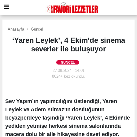
Anasayfa
Güncel
‘Yaren Leylek’, 4 Ekim’de sinema
severler ile buluşuyor
GÜNCEL
27.08.2024 - 14:01
8624+ kez okundu.
Sev Yapım’ın yapımcılığını üstlendiği, Yaren
Leylek ve Adem Yılmaz’ın dostluğunun
beyazperdeye taşındığı ‘Yaren Leylek’, 4 Ekim’de
yediden yetmişe herkesi sinema salonlarında
macera dolu bir aile hikayesine davet ediyor.