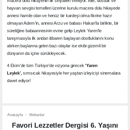
macera dolu hikayenin ilk sinyalleri veriliyor.
Aile, dostluk ve
hayvan sevgisi temelleri üzerine kurulu macera dolu hikayede
annesi hamile olan ve henüz bir kardeşi olma fikrine hazır
olmayan Adem’in, annesi Arzu ve babası Hakan’la birlikte, bir
süreliğine babaannesinin evine gelip Leylek Yaren’le
tanışmasıyla ilk andan itibaren başlayan dostluklarını konu
alırken başlarına gelen bazı olaylar ise ekibi gizemli bir
dünyanın da içine sürükleyecek.
4 Ekim’de tüm Türkiye’de vizyona girecek
‘Yaren
Leylek’,
sımsıcak hikayesiyle her yaştan izleyiciyi sinemalara
davet ediyor!
Anasayfa
Mekanlar
Favori Lezzetler Dergisi 6. Yaşını