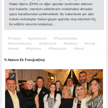
Haber Ajansı (DHA) ve diğer ajanslar tarafından eklenen
tüm haberler, sitemizin editörlerinin müdahalesi olmadan
ajans kanallarından çekilmektedir. Bu haberlerde yer alan
hukuki muhataplar haberi geçen ajanslar olup sitemizin hiç
bir editörü sorumlu tutulamaz...
#Türkiye
#gastronomi
#Favorilezzetler
#favorimekanlar
#yıldönümü
#kutlama
#müzik
#prestij
#Mykonos
#Restaurant
#davet
Habere Ek Fotoğraf(lar)