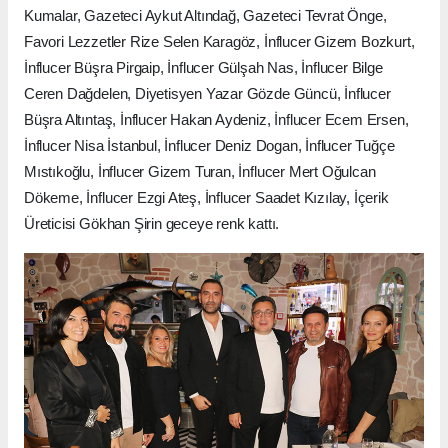
Kumalar, Gazeteci Aykut Altındağ, Gazeteci Tevrat Önge,
Favori Lezzetler Rize Selen Karagöz, İnflucer Gizem Bozkurt,
İnflucer Büşra Pirgaip, İnflucer Gülşah Nas, İnflucer Bilge
Ceren Dağdelen, Diyetisyen Yazar Gözde Güncü, İnflucer
Büşra Altıntaş, İnflucer Hakan Aydeniz, İnflucer Ecem Ersen,
İnflucer Nisa İstanbul, İnflucer Deniz Dogan, İnflucer Tuğçe
Mıstıkoğlu, İnflucer Gizem Turan, İnflucer Mert Oğulcan
Dökeme, İnflucer Ezgi Ateş, İnflucer Saadet Kızılay, İçerik
Üreticisi Gökhan Şirin geceye renk kattı.