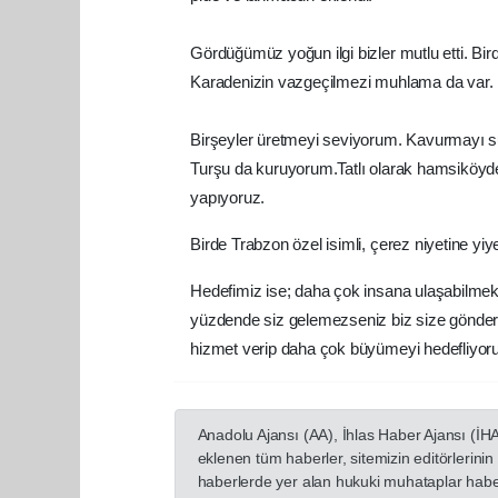
Gördüğümüz yoğun ilgi bizler mutlu etti. Bir
Karadenizin vazgeçilmezi muhlama da var. 
Birşeyler üretmeyi seviyorum. Kavurmayı 
Turşu da kuruyorum.Tatlı olarak hamsiköyde
yapıyoruz.
Birde Trabzon özel isimli, çerez niyetine yi
Hedefimiz ise; daha çok insana ulaşabilmek
yüzdende siz gelemezseniz biz size gönderi
hizmet verip daha çok büyümeyi hedefliyor
Anadolu Ajansı (AA), İhlas Haber Ajansı (İH
eklenen tüm haberler, sitemizin editörlerin
haberlerde yer alan hukuki muhataplar haberi