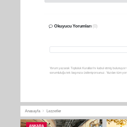
Okuyucu Yorumları
(0)
Yorum yazarak Topluluk Kuralları’nı kabul etmiş bulunuyor v
sorumluluğu tek başınıza üstleniyorsunuz. Yazılan tüm yoru
Anasayfa
Lezzetler
ANKARA