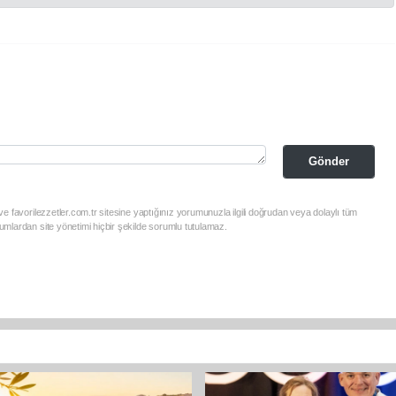
Gönder
e favorilezzetler.com.tr sitesine yaptığınız yorumunuzla ilgili doğrudan veya dolaylı tüm
mlardan site yönetimi hiçbir şekilde sorumlu tutulamaz.