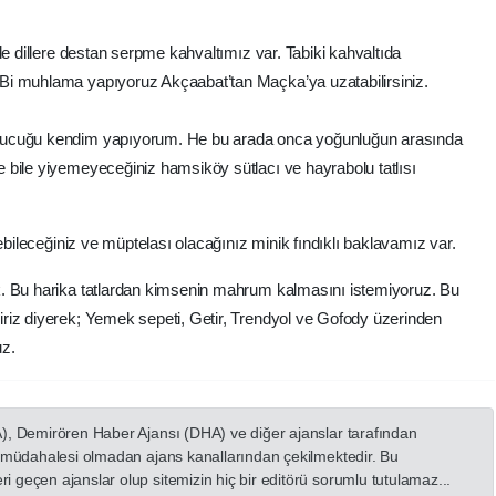
de dillere destan serpme kahvaltımız var. Tabiki kahvaltıda
Bi muhlama yapıyoruz Akçaabat’tan Maçka’ya uzatabilirsiniz.
sucuğu kendim yapıyorum. He bu arada onca yoğunluğun arasında
 bile yiyemeyeceğiniz hamsiköy sütlacı ve hayrabolu tatlısı
yebileceğiniz ve müptelası olacağınız minik fındıklı baklavamız var.
. Bu harika tatlardan kimsenin mahrum kalmasını istemiyoruz. Bu
riz diyerek; Yemek sepeti, Getir, Trendyol ve Gofody üzerinden
uz.
A), Demirören Haber Ajansı (DHA) ve diğer ajanslar tarafından
in müdahalesi olmadan ajans kanallarından çekilmektedir. Bu
 geçen ajanslar olup sitemizin hiç bir editörü sorumlu tutulamaz...