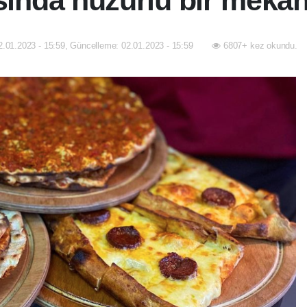
sında huzurlu bir mek
2.01.2023 - 15:59, Güncelleme: 02.01.2023 - 15:59
6807+ kez okundu.