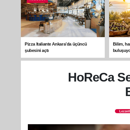
Pizza Italiante Ankara’da üçüncü
Bilim, h
şubesini açtı
buluşuyo
HoReCa Sek
Lezzetl