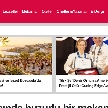
Lezzetler
Mekanlar
Oteller
Chefler &Yazarlar
E-Dergi
asat ve lezzet Bozcaada’da
Türk Şef Deniz Orhun’a Ameri
r!
Prestijli Ödül: Cutting Edge A
sahibi oldu