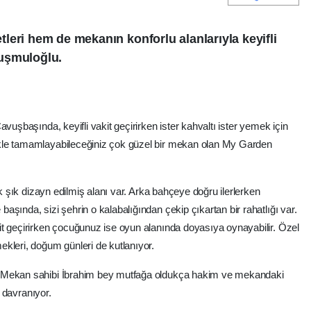
leri hem de mekanın konforlu alanlarıyla keyifli
uşmuloğlu.
vuşbaşında, keyifli vakit geçirirken ister kahvaltı ister yemek için
kle tamamlayabileceğiniz çok güzel bir mekan olan My Garden
ok şık dizayn edilmiş alanı var. Arka bahçeye doğru ilerlerken
şında, sizi şehrin o kalabalığından çekip çıkartan bir rahatlığı var.
t geçirirken çocuğunuz ise oyun alanında doyasıya oynayabilir. Özel
ekleri, doğum günleri de kutlanıyor.
. Mekan sahibi İbrahim bey mutfağa oldukça hakim ve mekandaki
e davranıyor.