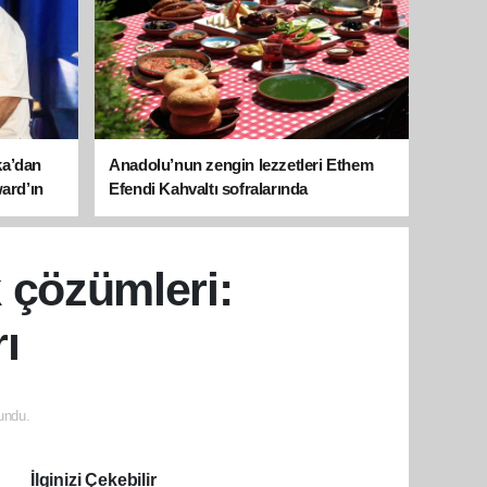
ka’dan
Anadolu’nun zengin lezzetleri Ethem
ward’ın
Efendi Kahvaltı sofralarında
 çözümleri:
ı
undu.
İlginizi Çekebilir