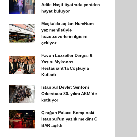
Adile Naşit tiyatroda yeniden
hayat buluyor
Maçka'da açılan NumNum
yaz menüsüyle
lezzetseverlerin ilgisini
çekiyor
Favori Lezzetler Dergisi 6.
Yaşını Mykonos
Restaurant’ta Coşkuyla
Kutladı
İstanbul Devlet Senfoni
Orkestrası 80. yılını AKM’de
kutluyor
Çırağan Palace Kempinski
İstanbul’un yazlık mekânı C
BAR açıldı