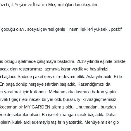
güzel çift Yeşim ve İbrahim Muşmuloğlundan okuyalım..
çocuğu olan , sosyal çevresi geniş , insan ilişkileri yüksek , pozitif
muş olduğu işletmede çalışmaya başladım. 2019 yılında eşimle birlikte
lacak olan restoranımızı açmaya karar verdik ve hayalimizi
 başladı. Sadece paket servisi ile devam ettik. Asla yılmadık. Elde
. En başa dönüp herşeye sıfırdan başladık. Kazandığımızı da
tam yaratmak için kullandık. Mekanın arka kısmına balkon yaptık.
 vakit geçirilebilinecek bir yer oldu burası. İyi ki vazgeçmemişiz.
ikte kocaman bir MY GARDEN ailemiz oldu. Unutmadan , buradan
r e de selamlar olsun. Bu işe et- mangal olarak başladık. Daha
erini kulak ardı edemeyip taş fırın yaptırdık. Menüye misler gibi