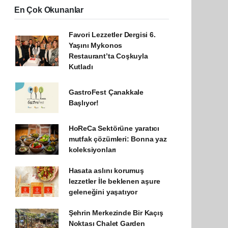
En Çok Okunanlar
Favori Lezzetler Dergisi 6.
Yaşını Mykonos
Restaurant’ta Coşkuyla
Kutladı
GastroFest Çanakkale
Başlıyor!
HoReCa Sektörüne yaratıcı
mutfak çözümleri: Bonna yaz
koleksiyonları
Hasata aslını korumuş
lezzetler İle beklenen aşure
geleneğini yaşatıyor
Şehrin Merkezinde Bir Kaçış
Noktası Chalet Garden