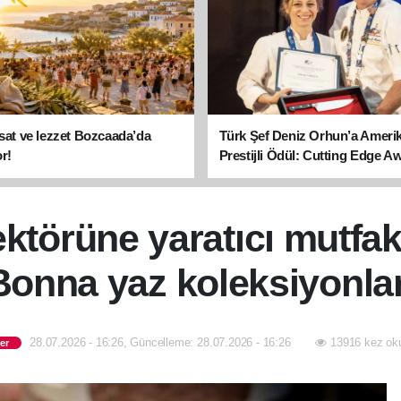
asat ve lezzet Bozcaada’da
Türk Şef Deniz Orhun’a Ameri
r!
Prestijli Ödül: Cutting Edge A
sahibi oldu
törüne yaratıcı mutfak
Bonna yaz koleksiyonlar
28.07.2026 - 16:26, Güncelleme: 28.07.2026 - 16:26
13916 kez ok
er