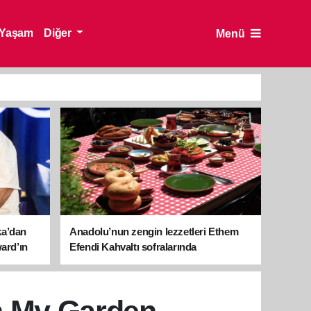
Yaşam
Diğer
Menü
ka’dan
Anadolu’nun zengin lezzetleri Ethem
ward’ın
Efendi Kahvaltı sofralarında