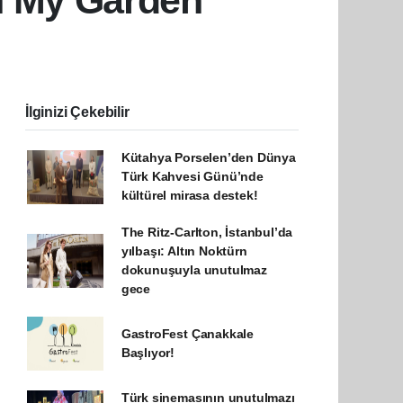
an My Garden
İlginizi Çekebilir
Kütahya Porselen’den Dünya
Türk Kahvesi Günü’nde
kültürel mirasa destek!
The Ritz-Carlton, İstanbul’da
yılbaşı: Altın Noktürn
dokunuşuyla unutulmaz
gece
GastroFest Çanakkale
Başlıyor!
Türk sinemasının unutulmazı