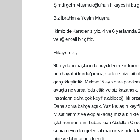
Şimdi gelin Muşmuloğlu’nun hikayesini bu 
Biz İbrahim & Yeşim Muşmul
İkimiz de Karadenizliyiz. 4 ve 6 yaşlarında 2 
ve eğlenceli bir çiftiz.
Hikayemiz ;
90’lı yılların başlarında büyüklerimizin kur
hep hayalini kurduğumuz, sadece bize ait o
gerçekleştirdik. Malesef 5 ay sonra pandemi
avuçta ne varsa feda ettik ve biz kazandık
insanların daha çok keyif alabileceği bir or
Daha sonra bahçe açtık. Yaz kış aşırı keyifli
Misafirlerimiz ve ekip arkadaşımızla birl
işletmemizin isim babası oan Abdullah Önde
sonra çevreden gelen lahmacun ve pide talepl
pide ve lahmacun eklendi.