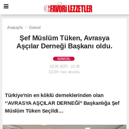
Anasayfa
Güncel
Şef Müslüm Tüken, Avrasya
Aşçılar Derneği Başkanı oldu.
GÜNCEL
18.08.2025 - 16:28
11138+ kez okundu.
Türkiye’nin en köklü derneklerinden olan
‘’AVRASYA AŞÇILAR DERNEĞİ’’ Başkanlığa Şef
Müslüm Tüken Seçildi…