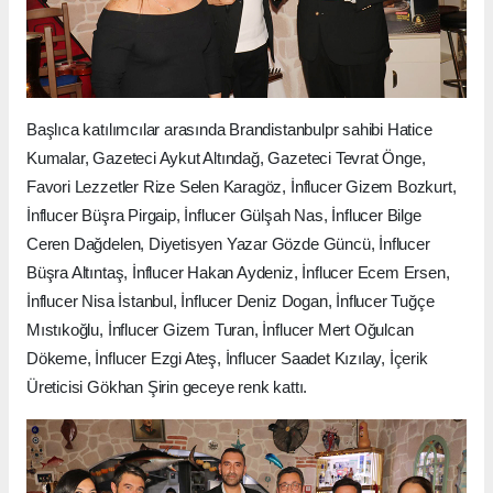
Başlıca katılımcılar arasında Brandistanbulpr sahibi Hatice
Kumalar, Gazeteci Aykut Altındağ, Gazeteci Tevrat Önge,
Favori Lezzetler Rize Selen Karagöz, İnflucer Gizem Bozkurt,
İnflucer Büşra Pirgaip, İnflucer Gülşah Nas, İnflucer Bilge
Ceren Dağdelen, Diyetisyen Yazar Gözde Güncü, İnflucer
Büşra Altıntaş, İnflucer Hakan Aydeniz, İnflucer Ecem Ersen,
İnflucer Nisa İstanbul, İnflucer Deniz Dogan, İnflucer Tuğçe
Mıstıkoğlu, İnflucer Gizem Turan, İnflucer Mert Oğulcan
Dökeme, İnflucer Ezgi Ateş, İnflucer Saadet Kızılay, İçerik
Üreticisi Gökhan Şirin geceye renk kattı.