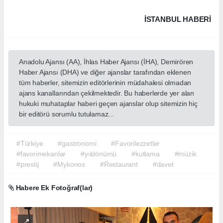
İSTANBUL HABERİ
Anadolu Ajansı (AA), İhlas Haber Ajansı (İHA), Demirören
Haber Ajansı (DHA) ve diğer ajanslar tarafından eklenen
tüm haberler, sitemizin editörlerinin müdahalesi olmadan
ajans kanallarından çekilmektedir. Bu haberlerde yer alan
hukuki muhataplar haberi geçen ajanslar olup sitemizin hiç
bir editörü sorumlu tutulamaz...
#Türkiye
#gastronomi
#Favorilezzetler
#favorimekanlar
#yıldönümü
#kutlama
#müzik
#prestij
#Mykonos
#Restaurant
#davet
Habere Ek Fotoğraf(lar)