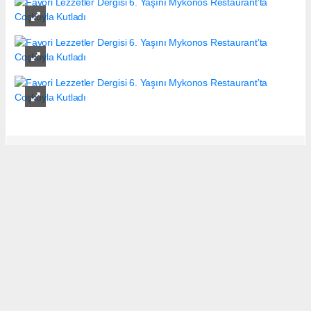
Editör
editor@favorilezzetler.com.tr
Okuyucu Yorumları
(0)