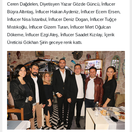
Ceren Dağdelen, Diyetisyen Yazar Gözde Güncü, İnflucer
Büşra Altıntaş, İnflucer Hakan Aydeniz, İnflucer Ecem Ersen,
İnflucer Nisa İstanbul, İnflucer Deniz Dogan, İnflucer Tuğçe
Mıstıkoğlu, İnflucer Gizem Turan, İnflucer Mert Oğulcan
Dökeme, İnflucer Ezgi Ateş, İnflucer Saadet Kızılay, İçerik
Üreticisi Gökhan Şirin geceye renk kattı.