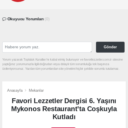
Okuyucu Yorumları
(0)
Gönder
Yorum yazarak Topluluk Kuralları’nı kabul etmiş bulunuyor ve favorilezzetler.com.tr sitesine
yaptığınız yorumunuzla ilgili doğrudan veya dolaylı tüm sorumluluğu tek başınıza
üstleniyorsunuz. Yazılan tüm yorumlardan site yönetimi hiçbir şekilde sorumlu tutulamaz.
Anasayfa
Mekanlar
Favori Lezzetler Dergisi 6. Yaşını
Mykonos Restaurant’ta Coşkuyla
Kutladı