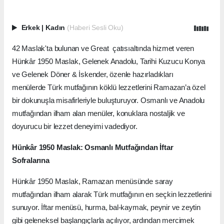
Erkek
|
Kadın
(Haberi Sesli Oku)
42 Maslak'ta bulunan ve Great çatısıaltında hizmet veren
Hünkâr 1950 Maslak, Gelenek Anadolu, Tarihi Kuzucu Konya
ve Gelenek Döner & İskender, özenle hazırladıkları
menülerde Türk mutfağının köklü lezzetlerini Ramazan’a özel
bir dokunuşla misafirleriyle buluşturuyor. Osmanlı ve Anadolu
mutfağından ilham alan menüler, konuklara nostaljik ve
doyurucu bir lezzet deneyimi vadediyor.
Hünkâr 1950 Maslak: Osmanlı Mutfağından İftar
Sofralarına
Hünkâr 1950 Maslak, Ramazan menüsünde saray
mutfağından ilham alarak Türk mutfağının en seçkin lezzetlerini
sunuyor. İftar menüsü, hurma, bal-kaymak, peynir ve zeytin
gibi geleneksel başlangıçlarla açılıyor, ardından mercimek