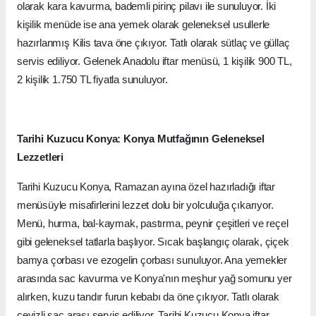
olarak kara kavurma, bademli pirinç pilavı ile sunuluyor. İki
kişilik menüde ise ana yemek olarak geleneksel usullerle
hazırlanmış Kilis tava öne çıkıyor. Tatlı olarak sütlaç ve güllaç
servis ediliyor. Gelenek Anadolu iftar menüsü, 1 kişilik 900 TL,
2 kişilik 1.750 TL fiyatla sunuluyor.
Tarihi Kuzucu Konya: Konya Mutfağının Geleneksel
Lezzetleri
Tarihi Kuzucu Konya, Ramazan ayına özel hazırladığı iftar
menüsüyle misafirlerini lezzet dolu bir yolculuğa çıkarıyor.
Menü, hurma, bal-kaymak, pastırma, peynir çeşitleri ve reçel
gibi geleneksel tatlarla başlıyor. Sıcak başlangıç olarak, çiçek
bamya çorbası ve ezogelin çorbası sunuluyor. Ana yemekler
arasında sac kavurma ve Konya'nın meşhur yağ somunu yer
alırken, kuzu tandır furun kebabı da öne çıkıyor. Tatlı olarak
cevizli sac arası servis ediliyor. Tarihi Kuzucu Konya iftar