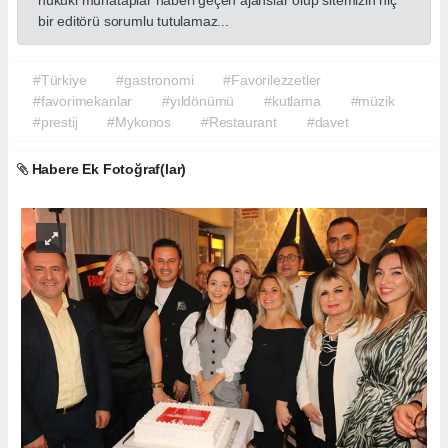
bir editörü sorumlu tutulamaz...
#Türkiye
#gastronomi
#Favorilezzetler
#favorimekanlar
#yıldönümü
#kutlama
#müzik
#prestij
#Mykonos
#Restaurant
#davet
Habere Ek Fotoğraf(lar)