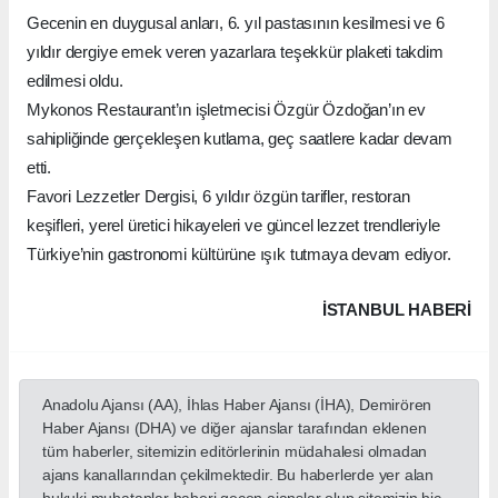
Gecenin en duygusal anları, 6. yıl pastasının kesilmesi ve 6
yıldır dergiye emek veren yazarlara teşekkür plaketi takdim
edilmesi oldu.
Mykonos Restaurant’ın işletmecisi Özgür Özdoğan’ın ev
sahipliğinde gerçekleşen kutlama, geç saatlere kadar devam
etti.
Favori Lezzetler Dergisi, 6 yıldır özgün tarifler, restoran
keşifleri, yerel üretici hikayeleri ve güncel lezzet trendleriyle
Türkiye’nin gastronomi kültürüne ışık tutmaya devam ediyor.
İSTANBUL HABERİ
Anadolu Ajansı (AA), İhlas Haber Ajansı (İHA), Demirören
Haber Ajansı (DHA) ve diğer ajanslar tarafından eklenen
tüm haberler, sitemizin editörlerinin müdahalesi olmadan
ajans kanallarından çekilmektedir. Bu haberlerde yer alan
hukuki muhataplar haberi geçen ajanslar olup sitemizin hiç