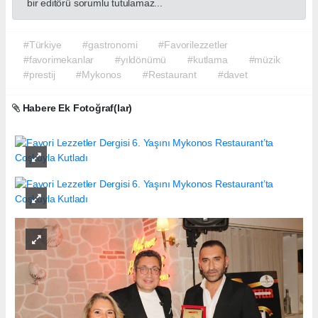
bir editörü sorumlu tutulamaz...
#Türkiye
#gastronomi
#Favorilezzetler
#favorimekanlar
#yıldönümü
#kutlama
#müzik
#prestij
#Mykonos
#Restaurant
#davet
Habere Ek Fotoğraf(lar)