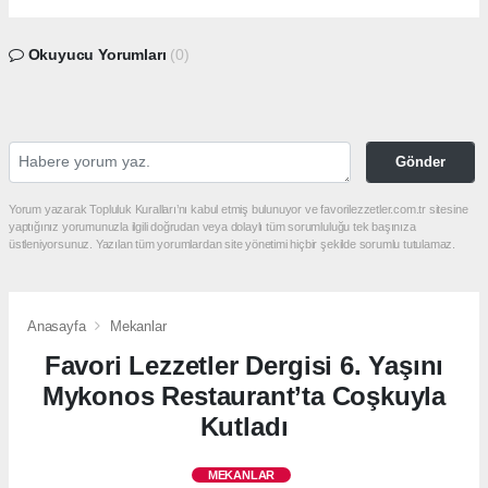
Okuyucu Yorumları
(0)
Gönder
Yorum yazarak Topluluk Kuralları’nı kabul etmiş bulunuyor ve favorilezzetler.com.tr sitesine
yaptığınız yorumunuzla ilgili doğrudan veya dolaylı tüm sorumluluğu tek başınıza
üstleniyorsunuz. Yazılan tüm yorumlardan site yönetimi hiçbir şekilde sorumlu tutulamaz.
Anasayfa
Mekanlar
Favori Lezzetler Dergisi 6. Yaşını
Mykonos Restaurant’ta Coşkuyla
Kutladı
MEKANLAR