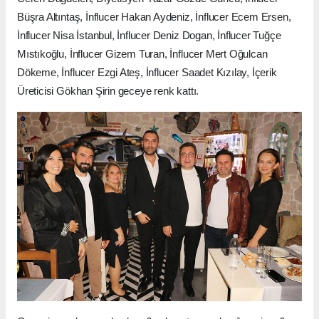
Büşra Altıntaş, İnflucer Hakan Aydeniz, İnflucer Ecem Ersen,
İnflucer Nisa İstanbul, İnflucer Deniz Dogan, İnflucer Tuğçe
Mıstıkoğlu, İnflucer Gizem Turan, İnflucer Mert Oğulcan
Dökeme, İnflucer Ezgi Ateş, İnflucer Saadet Kızılay, İçerik
Üreticisi Gökhan Şirin geceye renk kattı.