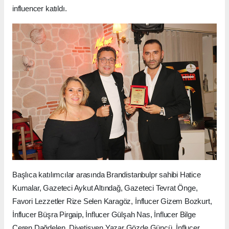
influencer katıldı.
Başlıca katılımcılar arasında Brandistanbulpr sahibi Hatice
Kumalar, Gazeteci Aykut Altındağ, Gazeteci Tevrat Önge,
Favori Lezzetler Rize Selen Karagöz, İnflucer Gizem Bozkurt,
İnflucer Büşra Pirgaip, İnflucer Gülşah Nas, İnflucer Bilge
Ceren Dağdelen, Diyetisyen Yazar Gözde Güncü, İnflucer