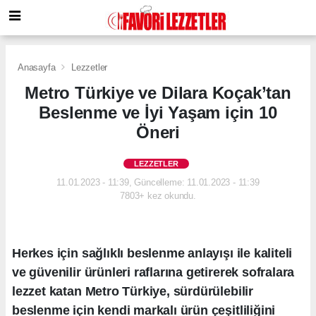
Anasayfa
Lezzetler
Metro Türkiye ve Dilara Koçak’tan
Beslenme ve İyi Yaşam için 10
Öneri
LEZZETLER
11.01.2023 - 11:39, Güncelleme: 11.01.2023 - 11:39
7803+ kez okundu.
Herkes için sağlıklı beslenme anlayışı ile kaliteli
ve güvenilir ürünleri raflarına getirerek sofralara
lezzet katan Metro Türkiye, sürdürülebilir
beslenme için kendi markalı ürün çeşitliliğini