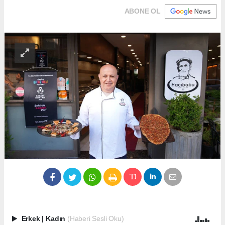
ABONE OL
Erkek
|
Kadın
(Haberi Sesli Oku)