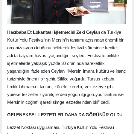
Hacıbaba Et Lokantası işletmecisi Zeki Ceylan
da Türkiye
Kültür Yolu Festivali’nin Mersin’in tanıtımı açısından önemli bir
organizasyon olduğunu belirterek festival süresince kentte
adeta bayram havası yaşandığını söyledi. Festivalle birlikte
işletmelerde yaklaşık yüzde 30 oranında hareketlilik
yaşandığını ifade eden Ceylan, “Mersin limanı, kültürü ve inanç
turizmiyle önemli bir şehir. Silifke yoğurdu, Tarsus kebabı,
fındık lahmacun, tantuni, künefe, kerebiç ve cezerye gibi
yöresel lezzetler ziyaretçilerden yoğun ilgi görüyor. Tantuni ise
Mersin’in coğrafi işaretli simge lezzetlerinden biri” dedi.
GELENEKSEL LEZZETLER DAHA DA GÖRÜNÜR OLDU
Lezzet Noktası uygulaması, Türkiye Kültür Yolu Festivali