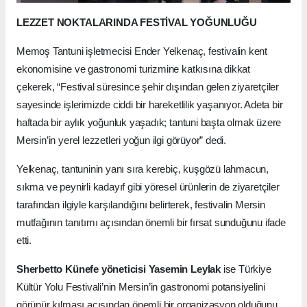
LEZZET NOKTALARINDA FESTİVAL YOĞUNLUĞU
Memoş Tantuni işletmecisi Ender Yelkenaç, festivalin kent
ekonomisine ve gastronomi turizmine katkısına dikkat
çekerek, “Festival süresince şehir dışından gelen ziyaretçiler
sayesinde işlerimizde ciddi bir hareketlilik yaşanıyor. Adeta bir
haftada bir aylık yoğunluk yaşadık; tantuni başta olmak üzere
Mersin’in yerel lezzetleri yoğun ilgi görüyor” dedi.
Yelkenaç, tantuninin yanı sıra kerebiç, kuşgözü lahmacun,
sıkma ve peynirli kadayıf gibi yöresel ürünlerin de ziyaretçiler
tarafından ilgiyle karşılandığını belirterek, festivalin Mersin
mutfağının tanıtımı açısından önemli bir fırsat sunduğunu ifade
etti.
Sherbetto Künefe yöneticisi Yasemin Leylak
ise Türkiye
Kültür Yolu Festivali’nin Mersin’in gastronomi potansiyelini
görünür kılması açısından önemli bir organizasyon olduğunu