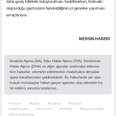
daha geniş kitlelerle buluşturulması hedeflenirken, festivalin
oluşturduğu gastronomi hareketliliğinin yıl geneline yayılması
amaçlanıyor.
MERSIN HABERİ
Anadolu Ajansı (AA), İhlas Haber Ajansı (İHA), Demirören
Haber Ajansı (DHA) ve diğer ajanslar tarafından eklenen
tüm haberler, sitemizin editörlerinin müdahalesi olmadan
ajans kanallarından çekilmektedir. Bu haberlerde yer alan
hukuki muhataplar haberi geçen ajanslar olup sitemizin hiç
bir editörü sorumlu tutulamaz...
#mersin
#kültür
#festival
#konser
#gastronomi
#ekonomi
#etkinlik
#favorilezzetler
#favorimekanlar