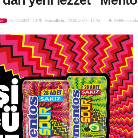
’dan yeni lezzet “Mento
23.08.2024 - 12:45, Güncelleme: 23.08.2024 - 12:45
6998+ kez ok
er