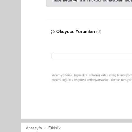
haberlerde yer alan hukuki muhataplar haberi
Okuyucu Yorumları
(0)
Yorum yazarak Topluluk Kuralları’nı kabul etmiş bulunuyor v
sorumluluğu tek başınıza üstleniyorsunuz. Yazılan tüm yoru
Anasayfa
Etkinlik