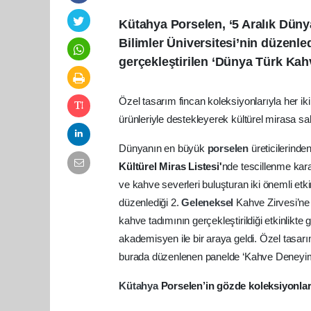
Kütahya Porselen, ‘5 Aralık Dün
Bilimler Üniversitesi’nin düzenle
gerçekleştirilen ‘Dünya Türk Kahv
Özel tasarım fincan koleksiyonlarıyla her ik
ürünleriyle destekleyerek kültürel mirasa sa
Dünyanın en büyük
porselen
üreticilerinde
Kültürel Miras Listesi'
nde tescillenme kara
ve kahve severleri buluşturan iki önemli etkin
düzenlediği 2.
Geleneksel
Kahve Zirvesi’ne
kahve tadımının gerçekleştirildiği etkinlikte 
akademisyen ile bir araya geldi. Özel tasar
burada düzenlenen panelde ‘Kahve Deneyimind
Kütahya
Porselen’in gözde koleksiyonları