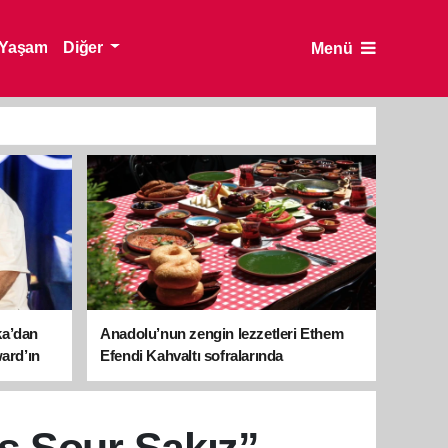
Yaşam
Diğer
Menü
ka’dan
Anadolu’nun zengin lezzetleri Ethem
ward’ın
Efendi Kahvaltı sofralarında