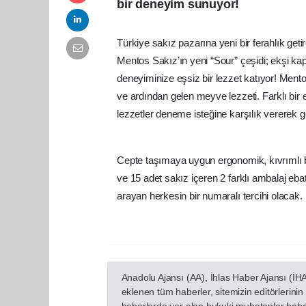
bir deneyim sunuyor!
Türkiye sakız pazarına yeni bir ferahlık get
Mentos Sakız’ın yeni “Sour” çeşidi; ekşi kap
deneyiminize eşsiz bir lezzet katıyor! Ment
ve ardından gelen meyve lezzeti. Farklı bi
lezzetler deneme isteğine karşılık vererek 
Cepte taşımaya uygun ergonomik, kıvrımlı 
ve 15 adet sakız içeren 2 farklı ambalaj ebatı
arayan herkesin bir numaralı tercihi olacak.
Anadolu Ajansı (AA), İhlas Haber Ajansı (İH
eklenen tüm haberler, sitemizin editörlerin