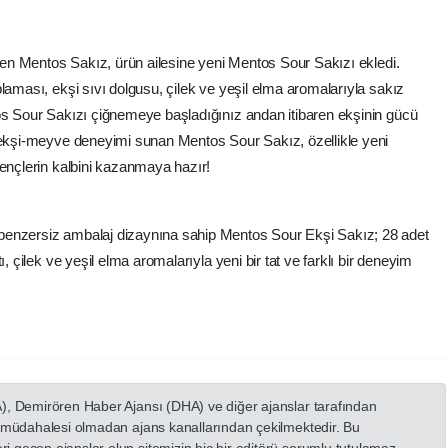
iren Mentos Sakız, ürün ailesine yeni Mentos Sour Sakızı ekledi.
laması, ekşi sıvı dolgusu, çilek ve yeşil elma aromalarıyla sakız
os Sour Sakızı çiğnemeye başladığınız andan itibaren ekşinin gücü
r ekşi-meyve deneyimi sunan Mentos Sour Sakız, özellikle yeni
gençlerin kalbini kazanmaya hazır!
benzersiz ambalaj dizaynına sahip Mentos Sour Ekşi Sakız; 28 adet
, çilek ve yeşil elma aromalarıyla yeni bir tat ve farklı bir deneyim
A), Demirören Haber Ajansı (DHA) ve diğer ajanslar tarafından
in müdahalesi olmadan ajans kanallarından çekilmektedir. Bu