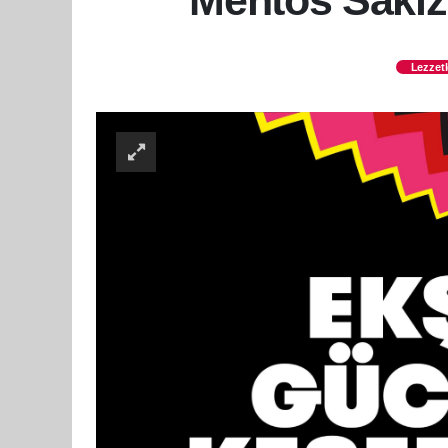
Mentos Sakız
Lezzetl