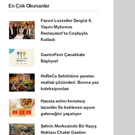
En Çok Okunanlar
Favori Lezzetler Dergisi 6.
Yaşını Mykonos
Restaurant’ta Coşkuyla
Kutladı
GastroFest Çanakkale
Başlıyor!
HoReCa Sektörüne yaratıcı
mutfak çözümleri: Bonna yaz
koleksiyonları
Hasata aslını korumuş
lezzetler İle beklenen aşure
geleneğini yaşatıyor
Şehrin Merkezinde Bir Kaçış
Noktası Chalet Garden