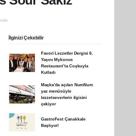
s Sour Sakız”
undu.
İlginizi Çekebilir
Favori Lezzetler Dergisi 6.
Yaşını Mykonos
Restaurant’ta Coşkuyla
Kutladı
Maçka'da açılan NumNum
yaz menüsüyle
lezzetseverlerin ilgisini
çekiyor
GastroFest Çanakkale
Başlıyor!