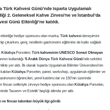
ya Türk Kahvesi Günü’nde Isparta Uygulamalı
diği 2. Geleneksel Kahve Zirvesi’ne ve İstanbul’da
esi Günü Etkinliği’ne katıldı.
i etkinliğe hediye sponsoru olan marka,
Türk
kahvesi
deneyimini
hip çıkarken, genç nesillerin gastronomi eğitimine de katkı sağladı
n
Kütahya
Porselen;
Türk
kahvesinin UNESCO Somut Olmayan
rının kutlandığı
‘5 Aralık
Dünya
Türk
Kahvesi
Günü
’nde sektörü
likte yer aldı. İlk olarak Isparta Uygulamalı Bilimler Üniversitesi’nin
 katılan
Kütahya
Porselen; panel, workshop, uygulamalı eğitimler ve
gastronomi öğrencileri, yerel katılımcılar ve 150’nin üzerinde
ım fincan setleriyle zirveye hediye sponsoru olan
Kütahya
Porselen,
e Tasarım ve Estetik’ başlığı altında yer aldı.
 ve fincan takımları büyük ilgi gördü