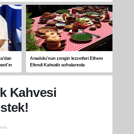
ka’dan
Anadolu’nun zengin lezzetleri Ethem
ward’ın
Efendi Kahvaltı sofralarında
k Kahvesi
stek!
undu.