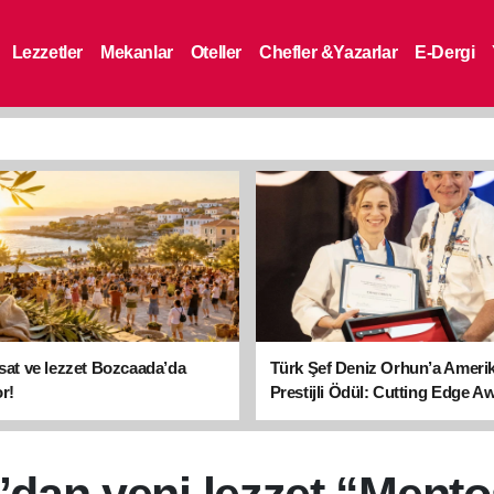
Lezzetler
Mekanlar
Oteller
Chefler &Yazarlar
E-Dergi
asat ve lezzet Bozcaada’da
Türk Şef Deniz Orhun’a Ameri
r!
Prestijli Ödül: Cutting Edge A
sahibi oldu