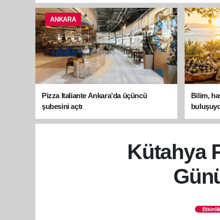
ANKARA
Pizza Italiante Ankara’da üçüncü
Bilim, h
şubesini açtı
buluşuyo
Kütahya 
Günü
Etkinli