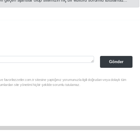
 geçen ajanslar olup sitemizin hiç bir editörü sorumlu tutulamaz...
Gönder
e favorilezzetler.com.tr sitesine yaptığınız yorumunuzla ilgili doğrudan veya dolaylı tüm
mlardan site yönetimi hiçbir şekilde sorumlu tutulamaz.