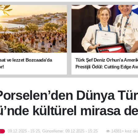
asat ve lezzet Bozcaada’da
Türk Şef Deniz Orhun’a Ameri
r!
Prestijli Ödül: Cutting Edge A
sahibi oldu
Porselen’den Dünya Tür
’nde kültürel mirasa de
09.12.2025 - 15:25, Güncelleme: 09.12.2025 - 15:25
14381+ kez ok
k