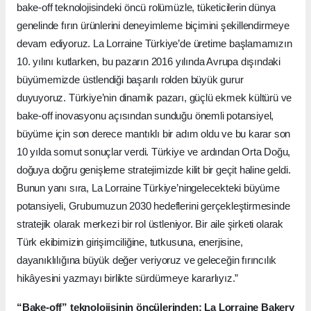
bake-off teknolojisindeki öncü rolümüzle, tüketicilerin dünya
genelinde fırın ürünlerini deneyimleme biçimini şekillendirmeye
devam ediyoruz. La Lorraine Türkiye’de üretime başlamamızın
10. yılını kutlarken, bu pazarın 2016 yılında Avrupa dışındaki
büyümemizde üstlendiği başarılı rolden büyük gurur
duyuyoruz. Türkiye’nin dinamik pazarı, güçlü ekmek kültürü ve
bake-off inovasyonu açısından sunduğu önemli potansiyel,
büyüme için son derece mantıklı bir adım oldu ve bu karar son
10 yılda somut sonuçlar verdi. Türkiye ve ardından Orta Doğu,
doğuya doğru genişleme stratejimizde kilit bir geçit haline geldi.
Bunun yanı sıra, La Lorraine Türkiye’ningelecekteki büyüme
potansiyeli, Grubumuzun 2030 hedeflerini gerçekleştirmesinde
stratejik olarak merkezi bir rol üstleniyor. Bir aile şirketi olarak
Türk ekibimizin girişimciliğine, tutkusuna, enerjisine,
dayanıklılığına büyük değer veriyoruz ve geleceğin fırıncılık
hikâyesini yazmayı birlikte sürdürmeye kararlıyız.”
“Bake-off” teknolojisinin öncülerinden; La Lorraine Bakery