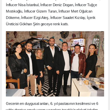
İnflucer Nisa İstanbul, İnflucer Deniz Dogan, İnflucer Tuğçe
Mıstıkoğlu, İnflucer Gizem Turan, İnflucer Mert Oğulcan
Dökeme, İnflucer Ezgi Ateş, İnflucer Saadet Kızılay, İçerik
Üreticisi Gökhan Şirin geceye renk kattı.
Gecenin en duygusal anları, 6. yıl pastasının kesilmesi ve 6
yıldır dergiye emek veren yazarlara teşekkür plaketi takdim