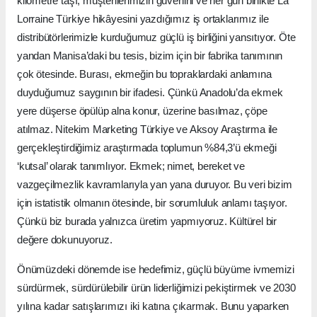
kilometre taşı, müşterilerimizin güvenini ve her gün birlikte La
Lorraine Türkiye hikâyesini yazdığımız iş ortaklarımız ile
distribütörlerimizle kurduğumuz güçlü iş birliğini yansıtıyor. Öte
yandan Manisa’daki bu tesis, bizim için bir fabrika tanımının
çok ötesinde. Burası, ekmeğin bu topraklardaki anlamına
duyduğumuz saygının bir ifadesi. Çünkü Anadolu’da ekmek
yere düşerse öpülüp alna konur, üzerine basılmaz, çöpe
atılmaz. Nitekim Marketing Türkiye ve Aksoy Araştırma ile
gerçekleştirdiğimiz araştırmada toplumun %84,3’ü ekmeği
‘kutsal’ olarak tanımlıyor. Ekmek; nimet, bereket ve
vazgeçilmezlik kavramlarıyla yan yana duruyor. Bu veri bizim
için istatistik olmanın ötesinde, bir sorumluluk anlamı taşıyor.
Çünkü biz burada yalnızca üretim yapmıyoruz. Kültürel bir
değere dokunuyoruz.
Önümüzdeki dönemde ise hedefimiz, güçlü büyüme ivmemizi
sürdürmek, sürdürülebilir ürün liderliğimizi pekiştirmek ve 2030
yılına kadar satışlarımızı iki katına çıkarmak. Bunu yaparken