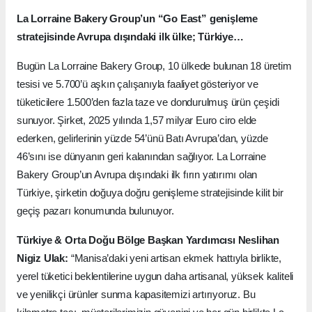
La Lorraine Bakery Group’un “Go East” genişleme
stratejisinde Avrupa dışındaki ilk ülke; Türkiye…
Bugün La Lorraine Bakery Group, 10 ülkede bulunan 18 üretim
tesisi ve 5.700’ü aşkın çalışanıyla faaliyet gösteriyor ve
tüketicilere 1.500’den fazla taze ve dondurulmuş ürün çeşidi
sunuyor. Şirket, 2025 yılında 1,57 milyar Euro ciro elde
ederken, gelirlerinin yüzde 54’ünü Batı Avrupa’dan, yüzde
46’sını ise dünyanın geri kalanından sağlıyor. La Lorraine
Bakery Group’un Avrupa dışındaki ilk fırın yatırımı olan
Türkiye, şirketin doğuya doğru genişleme stratejisinde kilit bir
geçiş pazarı konumunda bulunuyor.
Türkiye & Orta Doğu Bölge Başkan Yardımcısı Neslihan
Nigiz Ulak:
“Manisa’daki yeni artisan ekmek hattıyla birlikte,
yerel tüketici beklentilerine uygun daha artisanal, yüksek kaliteli
ve yenilikçi ürünler sunma kapasitemizi artırıyoruz. Bu