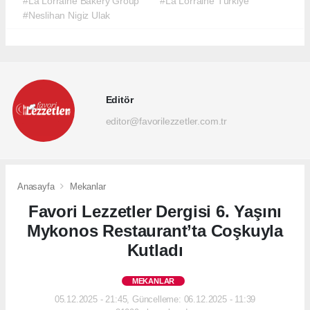
#La Lorraine Bakery Group
#La Lorraine Türkiye
#Neslihan Nigiz Ulak
Editör
editor@favorilezzetler.com.tr
Anasayfa
Mekanlar
Favori Lezzetler Dergisi 6. Yaşını
Mykonos Restaurant’ta Coşkuyla
Kutladı
MEKANLAR
05.12.2025 - 21:45, Güncelleme: 06.12.2025 - 11:39