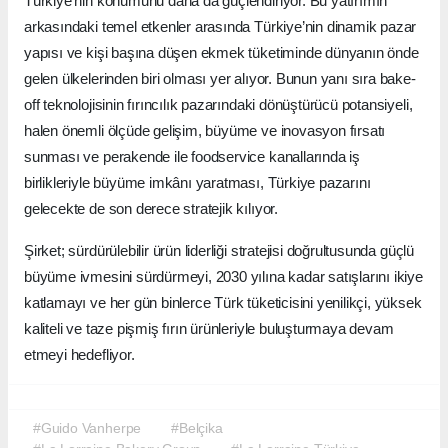
Türkiye’nin konumunu daha da güçlendiriyor. Bu yatırımın
arkasındaki temel etkenler arasında Türkiye’nin dinamik pazar
yapısı ve kişi başına düşen ekmek tüketiminde dünyanın önde
gelen ülkelerinden biri olması yer alıyor. Bunun yanı sıra bake-
off teknolojisinin fırıncılık pazarındaki dönüştürücü potansiyeli,
halen önemli ölçüde gelişim, büyüme ve inovasyon fırsatı
sunması ve perakende ile foodservice kanallarında iş
birlikleriyle büyüme imkânı yaratması, Türkiye pazarını
gelecekte de son derece stratejik kılıyor.
Şirket; sürdürülebilir ürün liderliği stratejisi doğrultusunda güçlü
büyüme ivmesini sürdürmeyi, 2030 yılına kadar satışlarını ikiye
katlamayı ve her gün binlerce Türk tüketicisini yenilikçi, yüksek
kaliteli ve taze pişmiş fırın ürünleriyle buluşturmaya devam
etmeyi hedefliyor.
#Guido Vanherpe
#Belçika