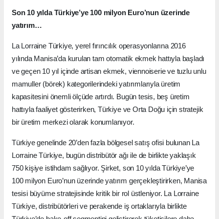
Son 10 yılda Türkiye’ye 100 milyon Euro’nun üzerinde
yatırım…
La Lorraine Türkiye, yerel fırıncılık operasyonlarına 2016
yılında Manisa’da kurulan tam otomatik ekmek hattıyla başladı
ve geçen 10 yıl içinde artisan ekmek, viennoiserie ve tuzlu unlu
mamuller (börek) kategorilerindeki yatırımlarıyla üretim
kapasitesini önemli ölçüde artırdı. Bugün tesis, beş üretim
hattıyla faaliyet gösterirken, Türkiye ve Orta Doğu için stratejik
bir üretim merkezi olarak konumlanıyor.
Türkiye genelinde 20’den fazla bölgesel satış ofisi bulunan La
Lorraine Türkiye, bugün distribütör ağı ile de birlikte yaklaşık
750 kişiye istihdam sağlıyor. Şirket, son 10 yılda Türkiye’ye
100 milyon Euro’nun üzerinde yatırım gerçekleştirirken, Manisa
tesisi büyüme stratejisinde kritik bir rol üstleniyor. La Lorraine
Türkiye, distribütörleri ve perakende iş ortaklarıyla birlikte
Türkiye’de bake-off segmentini geliştirerek tüketicilere daha