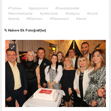
#Türkiye
#gastronomi
#Favorilezzetler
#favorimekanlar
#yıldönümü
#kutlama
#müzik
#prestij
#Mykonos
#Restaurant
#davet
Habere Ek Fotoğraf(lar)