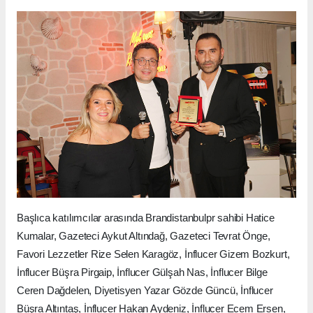
Başlıca katılımcılar arasında Brandistanbulpr sahibi Hatice
Kumalar, Gazeteci Aykut Altındağ, Gazeteci Tevrat Önge,
Favori Lezzetler Rize Selen Karagöz, İnflucer Gizem Bozkurt,
İnflucer Büşra Pirgaip, İnflucer Gülşah Nas, İnflucer Bilge
Ceren Dağdelen, Diyetisyen Yazar Gözde Güncü, İnflucer
Büşra Altıntaş, İnflucer Hakan Aydeniz, İnflucer Ecem Ersen,