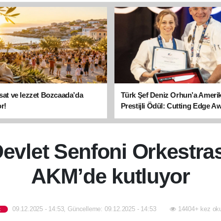
asat ve lezzet Bozcaada’da
Türk Şef Deniz Orhun’a Ameri
r!
Prestijli Ödül: Cutting Edge A
sahibi oldu
evlet Senfoni Orkestrası
AKM’de kutluyor
09.12.2025 - 14:53, Güncelleme: 09.12.2025 - 14:53
14404+ kez ok
k