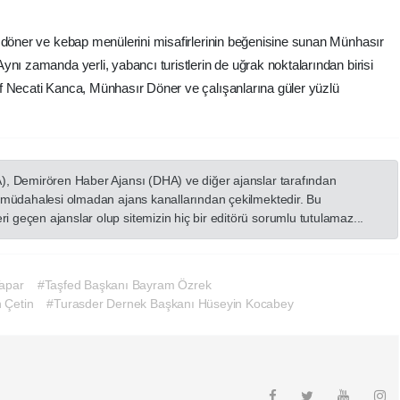
 döner ve kebap menülerini misafirlerinin beğenisine sunan Münhasır
nı zamanda yerli, yabancı turistlerin de uğrak noktalarından birisi
f Necati Kanca, Münhasır Döner ve çalışanlarına güler yüzlü
A), Demirören Haber Ajansı (DHA) ve diğer ajanslar tarafından
in müdahalesi olmadan ajans kanallarından çekilmektedir. Bu
 geçen ajanslar olup sitemizin hiç bir editörü sorumlu tutulamaz...
Tapar
#Taşfed Başkanı Bayram Özrek
 Çetin
#Turasder Dernek Başkanı Hüseyin Kocabey