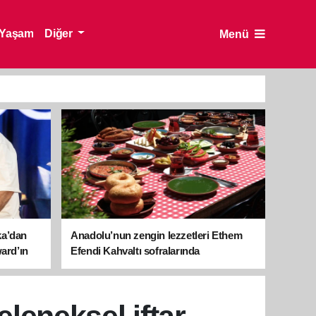
Yaşam
Diğer
Menü
ka’dan
Anadolu’nun zengin lezzetleri Ethem
ward’ın
Efendi Kahvaltı sofralarında