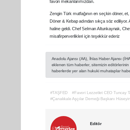
favori mekanlarımızdan.
Zengin Türk mutfağının en seçkin döner, et,
Döner & Kebap adından sıkça söz ediliyor. Ay
haline geldi. Chef Selman Altunkaynak, Che
misafirperverlikleri için teşekkür ederiz
Anadolu Ajansı (AA), İhlas Haber Ajansı (İH
eklenen tüm haberler, sitemizin editörlerin
haberlerde yer alan hukuki muhataplar haberi
#TAŞFED
#Favori Lezzetlet CEO Tuncay 
#Çanakkale Aşçılar Derneği Başkanı Hüseyin
Editör