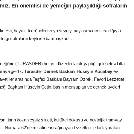
çimiz. En önemlisi de yemeğin paylaşıldığı sofraların
r. Evi, hayatı, tecrübeleri veya sevgiyi paylaşmanın sıcaklığıyla
ldığı sofraların keyfi ise bambaşkadır.
eği’nin (TURASDER) her yıl düzenli olarak yaptığı geleneksel iftar
raya geldik.
Turasder Dernek Başkanı Hüseyin Kocabey
ev
avetliler arasında Taşfed Başkanı Bayram Özrek, Favori Lezzetlet
ği Başkanı Hüseyin Çetin, basın mensupları ve dernek üyeleri
 tarih kokan eşsiz silueti, kültürel dokusu ve nostaljik tramvay
jı Numara 62’de misafirlerini ağırlayan lezzetleri ile fark yaratan