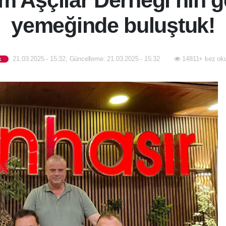
m Aşçılar Derneği’nin g
yemeğinde buluştuk!
21.03.2025 - 15:32, Güncelleme: 21.03.2025 - 15:32
14811+ kez ok
k