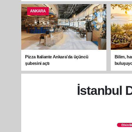
ANKARA
Pizza Italiante Ankara’da üçüncü
Bilim, h
şubesini açtı
buluşuyo
İstanbul D
Etkinli