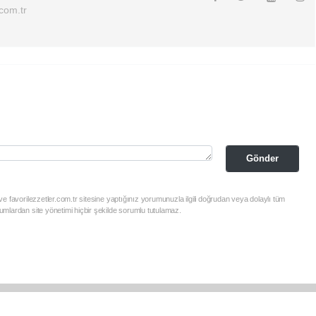
.com.tr
Gönder
e favorilezzetler.com.tr sitesine yaptığınız yorumunuzla ilgili doğrudan veya dolaylı tüm
mlardan site yönetimi hiçbir şekilde sorumlu tutulamaz.