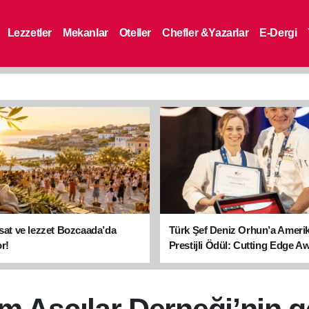
Lezzetler
Mekanlar
Oteller
Chefler &Yazarlar
E-Dergi
asat ve lezzet Bozcaada’da
Türk Şef Deniz Orhun’a Ameri
r!
Prestijli Ödül: Cutting Edge A
sahibi oldu