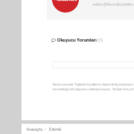
editor@favorilezzetler
Okuyucu Yorumları
(0)
Yorum yazarak Topluluk Kuralları’nı kabul etmiş bulunuyor v
sorumluluğu tek başınıza üstleniyorsunuz. Yazılan tüm yoru
Anasayfa
Etkinlik