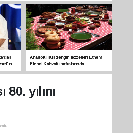
ka’dan
Anadolu’nun zengin lezzetleri Ethem
ward’ın
Efendi Kahvaltı sofralarında
 80. yılını
undu.