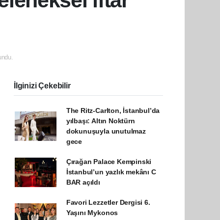
eleneksel iftar
undu.
İlginizi Çekebilir
The Ritz-Carlton, İstanbul’da
yılbaşı: Altın Noktürn
dokunuşuyla unutulmaz
gece
Çırağan Palace Kempinski
İstanbul’un yazlık mekânı C
BAR açıldı
Favori Lezzetler Dergisi 6.
Yaşını Mykonos