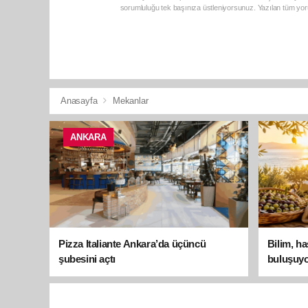
sorumluluğu tek başınıza üstleniyorsunuz. Yazılan tüm yoru
Anasayfa
Mekanlar
ANKARA
Pizza Italiante Ankara’da üçüncü
Bilim, h
şubesini açtı
buluşuyo