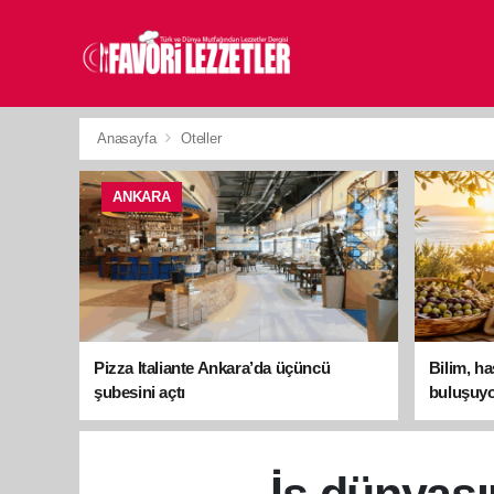
Anasayfa
Oteller
ANKARA
Pizza Italiante Ankara’da üçüncü
Bilim, h
şubesini açtı
buluşuyo