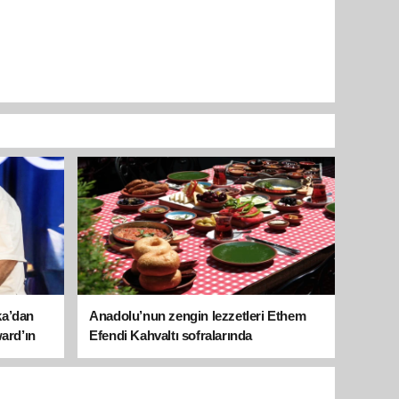
ka’dan
Anadolu’nun zengin lezzetleri Ethem
ward’ın
Efendi Kahvaltı sofralarında