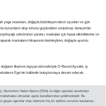
bah yoga seansları, doğayla bütünleşen takım oyunları ve gün
la kurumların ekip ruhunu güçlendiren unutulmaz deneyimler
e zeytinyağı sektörünün yaratıcı markaları için hasat etkinliklerine ve
yaparak markaların hikayesini derinleştiren, doğayla uyumlu
e doğanın ilhamını taşıyan atmosferiyle D-Resort Ayvalık, iş
 markalarını Ege’nin kalbinde buluşturmaya devam edecek.
A), Demirören Haber Ajansı (DHA) ve diğer ajanslar tarafından
in müdahalesi olmadan ajans kanallarından çekilmektedir. Bu
 geçen ajanslar olup sitemizin hiç bir editörü sorumlu tutulamaz...