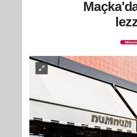
Maçka'd
lez
Mekanla