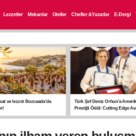
Lezzetler
Mekanlar
Oteller
Chefler &Yazarlar
E-Dergi
asat ve lezzet Bozcaada’da
Türk Şef Deniz Orhun’a Ameri
r!
Prestijli Ödül: Cutting Edge A
sahibi oldu