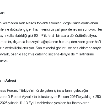
arı
 kelimeden alan Nesos toplantı salonları, doğal ışıkla aydınlanan
irlerine doğayla iç içe, ilham verici bir çalışma deneyimi sunuyor. Her
yrı kullanılabildiği gibi 90 m²’lik ferah bir alana dönüştürülebiliyor.
tmosfer, dışarıda ise zeytin ağaçlarının huzuru, denizden gelen hafif
arın verimliliğini artırıyor. Son teknoloji görüntü ve ses ekipmanlarıyla
valık, özenle seçilmiş catering seçenekleriyle de misafirlerine
nuyor.
rın Adresi
ss Forum, Türkiye’nin önde gelen iş insanlarını geleceğin
üzere D-Resort Ayvalık’ta buluşturuyor. En son 2024’te yaklaşık 250
, 2025 yılında 11-13 Eylül tarihlerinde yeniden bu ilham veren