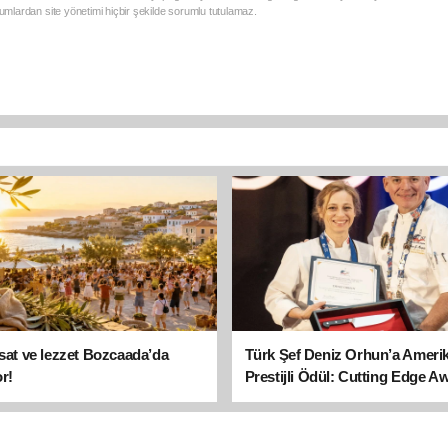
mlardan site yönetimi hiçbir şekilde sorumlu tutulamaz.
asat ve lezzet Bozcaada’da
Türk Şef Deniz Orhun’a Ameri
r!
Prestijli Ödül: Cutting Edge A
sahibi oldu