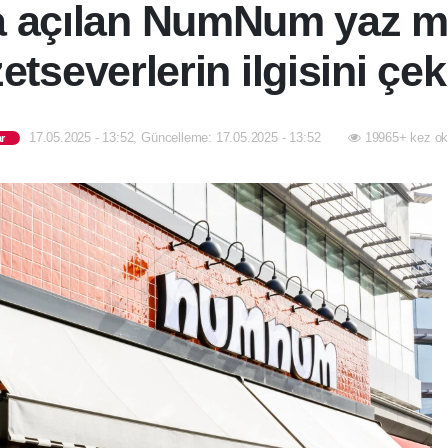
a açılan NumNum yaz m
zetseverlerin ilgisini çek
17.05.2025 - 13:52, Güncelleme: 17.05.2025 - 13:52
19965+ kez ok
r