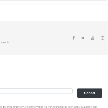
.com.tr
Gönder
e favorilezzetler.com.tr sitesine yaptığınız yorumunuzla ilgili doğrudan veya dolaylı tüm