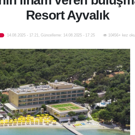
nın ilham veren buluşm
Resort Ayvalık
14.08.2025 - 17:21, Güncelleme: 14.08.2025 - 17:25
10456+ kez oku