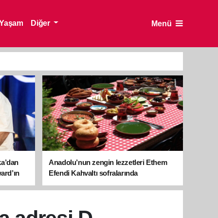
Yaşam
Diğer
Menü
ka’dan
Anadolu’nun zengin lezzetleri Ethem
ward’ın
Efendi Kahvaltı sofralarında