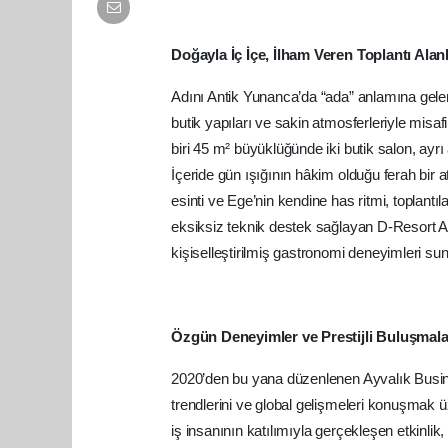
Doğayla İç İçe, İlham Veren Toplantı Alanl
Adını Antik Yunanca’da “ada” anlamına gelen
butik yapıları ve sakin atmosferleriyle misaf
biri 45 m² büyüklüğünde iki butik salon, ayrı a
İçeride gün ışığının hâkim olduğu ferah bir a
esinti ve Ege’nin kendine has ritmi, toplantıl
eksiksiz teknik destek sağlayan D-Resort Ay
kişiselleştirilmiş gastronomi deneyimleri su
Özgün Deneyimler ve Prestijli Buluşmala
2020’den bu yana düzenlenen Ayvalık Busine
trendlerini ve global gelişmeleri konuşmak 
iş insanının katılımıyla gerçekleşen etkinlik