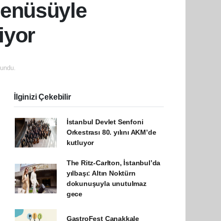
enüsüyle
iyor
undu.
İlginizi Çekebilir
İstanbul Devlet Senfoni
Orkestrası 80. yılını AKM’de
kutluyor
The Ritz-Carlton, İstanbul’da
yılbaşı: Altın Noktürn
dokunuşuyla unutulmaz
gece
GastroFest Çanakkale