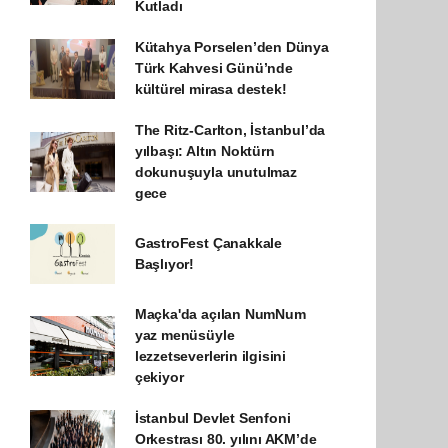
Kutladı
Kütahya Porselen’den Dünya
Türk Kahvesi Günü’nde
kültürel mirasa destek!
The Ritz-Carlton, İstanbul’da
yılbaşı: Altın Noktürn
dokunuşuyla unutulmaz
gece
GastroFest Çanakkale
Başlıyor!
Maçka'da açılan NumNum
yaz menüsüyle
lezzetseverlerin ilgisini
çekiyor
İstanbul Devlet Senfoni
Orkestrası 80. yılını AKM’de