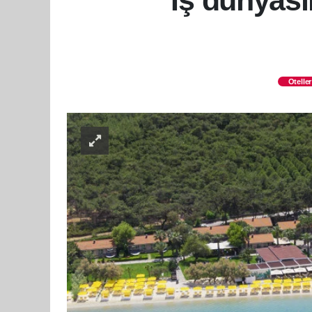
İş dünyası
Oteller