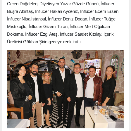
Ceren Dağdelen, Diyetisyen Yazar Gözde Güncü, İnflucer
Büşra Altıntaş, İnflucer Hakan Aydeniz, İnflucer Ecem Ersen,
İnflucer Nisa İstanbul, İnflucer Deniz Dogan, İnflucer Tuğçe
Mıstıkoğlu, İnflucer Gizem Turan, İnflucer Mert Oğulcan
Dökeme, İnflucer Ezgi Ateş, İnflucer Saadet Kızılay, İçerik
Üreticisi Gökhan Şirin geceye renk kattı.