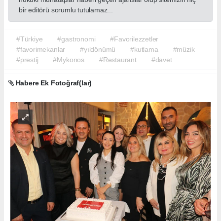
bir editörü sorumlu tutulamaz...
#Türkiye
#gastronomi
#Favorilezzetler
#favorimekanlar
#yıldönümü
#kutlama
#müzik
#prestij
#Mykonos
#Restaurant
#davet
Habere Ek Fotoğraf(lar)