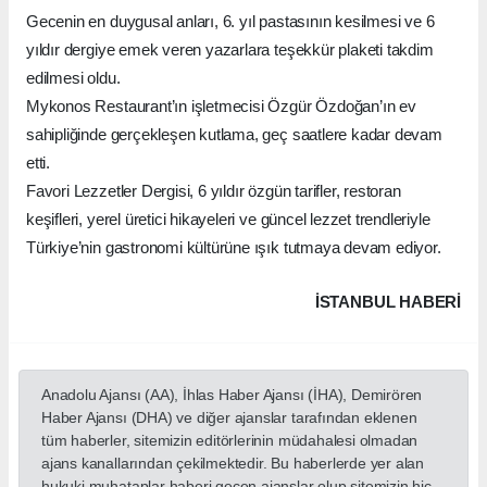
Gecenin en duygusal anları, 6. yıl pastasının kesilmesi ve 6
yıldır dergiye emek veren yazarlara teşekkür plaketi takdim
edilmesi oldu.
Mykonos Restaurant’ın işletmecisi Özgür Özdoğan’ın ev
sahipliğinde gerçekleşen kutlama, geç saatlere kadar devam
etti.
Favori Lezzetler Dergisi, 6 yıldır özgün tarifler, restoran
keşifleri, yerel üretici hikayeleri ve güncel lezzet trendleriyle
Türkiye’nin gastronomi kültürüne ışık tutmaya devam ediyor.
İSTANBUL HABERİ
Anadolu Ajansı (AA), İhlas Haber Ajansı (İHA), Demirören
Haber Ajansı (DHA) ve diğer ajanslar tarafından eklenen
tüm haberler, sitemizin editörlerinin müdahalesi olmadan
ajans kanallarından çekilmektedir. Bu haberlerde yer alan
hukuki muhataplar haberi geçen ajanslar olup sitemizin hiç