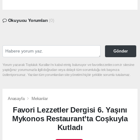
Okuyucu Yorumları
(0)
Gönder
Yorum yazarak Topluluk Kuralları’nı kabul etmiş bulunuyor ve favorilezzetler.com.tr sitesine
yaptığınız yorumunuzla ilgili doğrudan veya dolaylı tüm sorumluluğu tek başınıza
üstleniyorsunuz. Yazılan tüm yorumlardan site yönetimi hiçbir şekilde sorumlu tutulamaz.
Anasayfa
Mekanlar
Favori Lezzetler Dergisi 6. Yaşını
Mykonos Restaurant’ta Coşkuyla
Kutladı