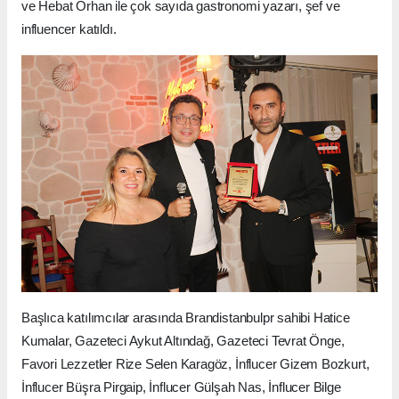
ve Hebat Orhan ile çok sayıda gastronomi yazarı, şef ve
influencer katıldı.
Başlıca katılımcılar arasında Brandistanbulpr sahibi Hatice
Kumalar, Gazeteci Aykut Altındağ, Gazeteci Tevrat Önge,
Favori Lezzetler Rize Selen Karagöz, İnflucer Gizem Bozkurt,
İnflucer Büşra Pirgaip, İnflucer Gülşah Nas, İnflucer Bilge