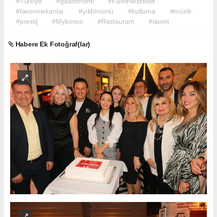
#Türkiye
#gastronomi
#Favorilezzetler
#favorimekanlar
#yıldönümü
#kutlama
#müzik
#prestij
#Mykonos
#Restaurant
#davet
Habere Ek Fotoğraf(lar)