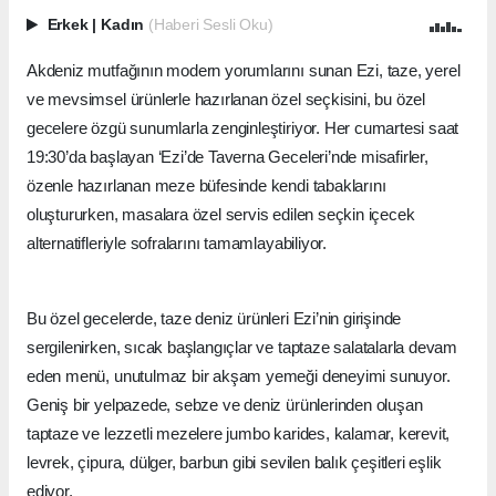
Erkek
|
Kadın
(Haberi Sesli Oku)
Akdeniz mutfağının modern yorumlarını sunan Ezi, taze, yerel
ve mevsimsel ürünlerle hazırlanan özel seçkisini, bu özel
gecelere özgü sunumlarla zenginleştiriyor. Her cumartesi saat
19:30’da başlayan ‘Ezi’de Taverna Geceleri’nde misafirler,
özenle hazırlanan meze büfesinde kendi tabaklarını
oluştururken, masalara özel servis edilen seçkin içecek
alternatifleriyle sofralarını tamamlayabiliyor.
Bu özel gecelerde, taze deniz ürünleri Ezi’nin girişinde
sergilenirken, sıcak başlangıçlar ve taptaze salatalarla devam
eden menü, unutulmaz bir akşam yemeği deneyimi sunuyor.
Geniş bir yelpazede, sebze ve deniz ürünlerinden oluşan
taptaze ve lezzetli mezelere jumbo karides, kalamar, kerevit,
levrek, çipura, dülger, barbun gibi sevilen balık çeşitleri eşlik
ediyor.