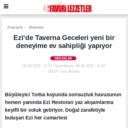
Anasayfa
Mekanlar
Ezi’de Taverna Geceleri yeni bir
deneyime ev sahipliği yapıyor
MEKANLAR
06.08.2025 - 11:47, Güncelleme: 06.08.2025 - 11:47
19137+ kez okundu.
Büyüleyici Torba koyunda sonsuzluk havuzunun
hemen yanında Ezi Restoran yaz akşamlarına
keyifli bir soluk getiriyor. Doğal zarafetiyle
buluşan Ezi her cumartesi