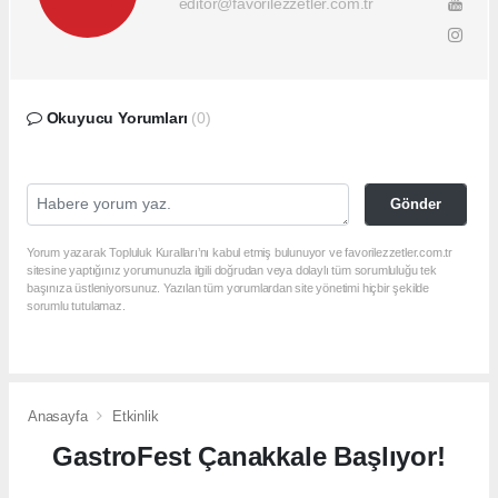
editor@favorilezzetler.com.tr
Okuyucu Yorumları
(0)
Gönder
Yorum yazarak Topluluk Kuralları’nı kabul etmiş bulunuyor ve favorilezzetler.com.tr
sitesine yaptığınız yorumunuzla ilgili doğrudan veya dolaylı tüm sorumluluğu tek
başınıza üstleniyorsunuz. Yazılan tüm yorumlardan site yönetimi hiçbir şekilde
sorumlu tutulamaz.
Anasayfa
Etkinlik
GastroFest Çanakkale Başlıyor!