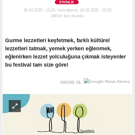
ETKINLIK
26.02.2025 - 15:28, Güncelleme: 16.03.2025 - 22:55
19914+ kez okundu.
Gurme lezzetleri keşfetmek, farklı kültürel
lezzetleri tatmak, yemek yerken eğlenmek,
eğlenirken lezzet yolculuğuna çıkmak isteyenler
bu festival tam size göre!
ABONE OL