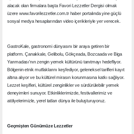
alacak olan firmalara başta Favori Lezzetler Dergisi olmak
üzere www.favorilezzetler.com.tr haber portalında yine güçlü
sosyal medya hesaplarından video içerikleriyle yer verecek.
GastroKale, gastronomi dünyasını bir araya getiren bir
platform. Çanakkale, Gelibolu, Gökçeada, Bozcaada ve Biga
Yarımadası’nın zengin yemek kültürünü tanıtmayı hedefliyor.
Bölgenin etnik mutfaklarını keşfediyor, geleneksel tarifleri kayıt
altına alıyor ve bu kültürel mirasın korunmasına katkı sağlıyor.
Lezzet keşifleri, kültürel zenginlikler ve sürdürülebilir yemek
deneyimleri sunuyor. Etkinliklerimizde, festivallerimiz ve
atölyelerimizle, yerel tatları dünya ile buluşturuyoruz.
Geçmişten Günümüze Lezzetler