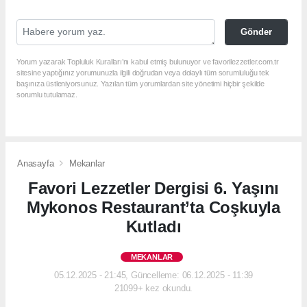
Gönder
Yorum yazarak Topluluk Kuralları’nı kabul etmiş bulunuyor ve favorilezzetler.com.tr
sitesine yaptığınız yorumunuzla ilgili doğrudan veya dolaylı tüm sorumluluğu tek
başınıza üstleniyorsunuz. Yazılan tüm yorumlardan site yönetimi hiçbir şekilde
sorumlu tutulamaz.
Anasayfa
Mekanlar
Favori Lezzetler Dergisi 6. Yaşını
Mykonos Restaurant’ta Coşkuyla
Kutladı
MEKANLAR
05.12.2025 - 21:45, Güncelleme: 06.12.2025 - 11:39
21099+ kez okundu.