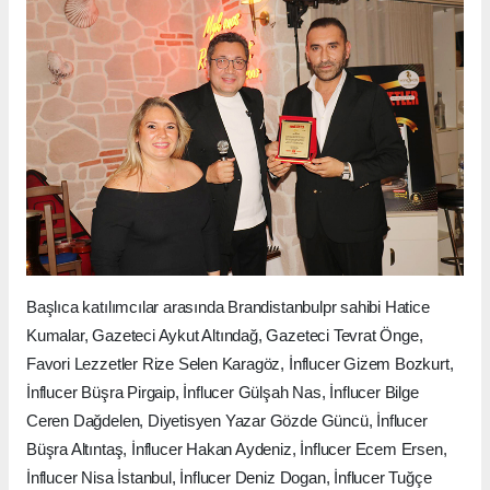
Başlıca katılımcılar arasında Brandistanbulpr sahibi Hatice
Kumalar, Gazeteci Aykut Altındağ, Gazeteci Tevrat Önge,
Favori Lezzetler Rize Selen Karagöz, İnflucer Gizem Bozkurt,
İnflucer Büşra Pirgaip, İnflucer Gülşah Nas, İnflucer Bilge
Ceren Dağdelen, Diyetisyen Yazar Gözde Güncü, İnflucer
Büşra Altıntaş, İnflucer Hakan Aydeniz, İnflucer Ecem Ersen,
İnflucer Nisa İstanbul, İnflucer Deniz Dogan, İnflucer Tuğçe