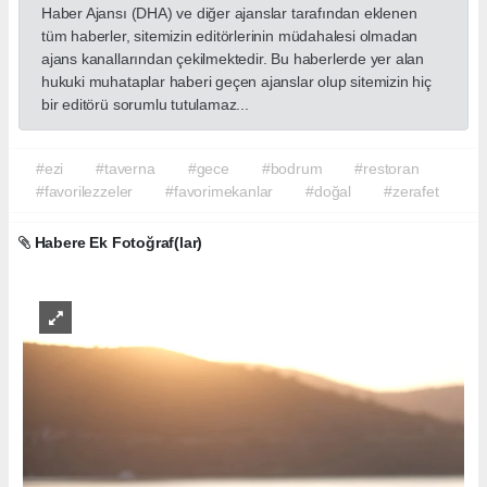
Haber Ajansı (DHA) ve diğer ajanslar tarafından eklenen
tüm haberler, sitemizin editörlerinin müdahalesi olmadan
ajans kanallarından çekilmektedir. Bu haberlerde yer alan
hukuki muhataplar haberi geçen ajanslar olup sitemizin hiç
bir editörü sorumlu tutulamaz...
#ezi
#taverna
#gece
#bodrum
#restoran
#favorilezzeler
#favorimekanlar
#doğal
#zerafet
Habere Ek Fotoğraf(lar)