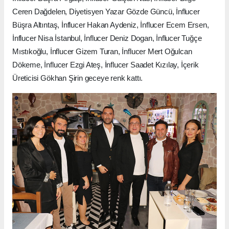
Ceren Dağdelen, Diyetisyen Yazar Gözde Güncü, İnflucer
Büşra Altıntaş, İnflucer Hakan Aydeniz, İnflucer Ecem Ersen,
İnflucer Nisa İstanbul, İnflucer Deniz Dogan, İnflucer Tuğçe
Mıstıkoğlu, İnflucer Gizem Turan, İnflucer Mert Oğulcan
Dökeme, İnflucer Ezgi Ateş, İnflucer Saadet Kızılay, İçerik
Üreticisi Gökhan Şirin geceye renk kattı.