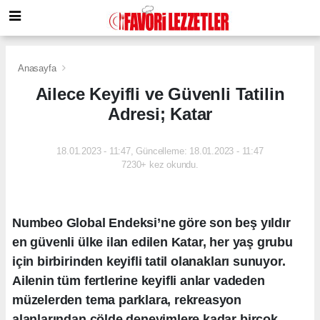
Anasayfa
Ailece Keyifli ve Güvenli Tatilin
Adresi; Katar
18.01.2023 - 11:47, Güncelleme: 18.01.2023 - 11:47
7230+ kez okundu.
Numbeo Global Endeksi’ne göre son beş yıldır
en güvenli ülke ilan edilen Katar, her yaş grubu
için birbirinden keyifli tatil olanakları sunuyor.
Ailenin tüm fertlerine keyifli anlar vadeden
müzelerden tema parklara, rekreasyon
alanlarından çölde deneyimlere kadar birçok