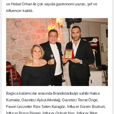
ve Hebat Orhan ile çok sayıda gastronomi yazarı, şef ve
influencer katıldı.
Başlıca katılımcılar arasında Brandistanbulpr sahibi Hatice
Kumalar, Gazeteci Aykut Altındağ, Gazeteci Tevrat Önge,
Favori Lezzetler Rize Selen Karagöz, İnflucer Gizem Bozkurt,
İnflucer Büşra Pirgaip, İnflucer Gülşah Nas, İnflucer Bilge