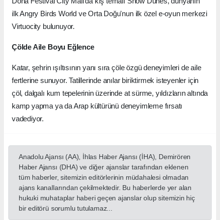
Doha Festival City Mall'da kış temalı Snow Dunes, dünyanın
ilk Angry Birds World ve Orta Doğu'nun ilk özel e-oyun merkezi
Virtuocity bulunuyor.
Çölde Aile Boyu Eğlence
Katar, şehrin ışıltısının yanı sıra çöle özgü deneyimleri de aile
fertlerine sunuyor. Tatillerinde anılar biriktirmek isteyenler için
çöl, dalgalı kum tepelerinin üzerinde at sürme, yıldızların altında
kamp yapma ya da Arap kültürünü deneyimleme fırsatı
vadediyor.
Anadolu Ajansı (AA), İhlas Haber Ajansı (İHA), Demirören
Haber Ajansı (DHA) ve diğer ajanslar tarafından eklenen
tüm haberler, sitemizin editörlerinin müdahalesi olmadan
ajans kanallarından çekilmektedir. Bu haberlerde yer alan
hukuki muhataplar haberi geçen ajanslar olup sitemizin hiç
bir editörü sorumlu tutulamaz...