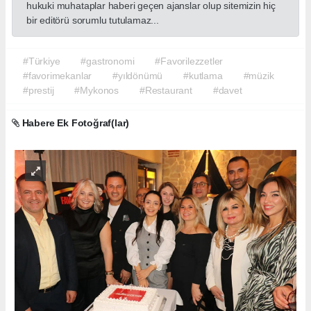
hukuki muhataplar haberi geçen ajanslar olup sitemizin hiç
bir editörü sorumlu tutulamaz...
#Türkiye
#gastronomi
#Favorilezzetler
#favorimekanlar
#yıldönümü
#kutlama
#müzik
#prestij
#Mykonos
#Restaurant
#davet
Habere Ek Fotoğraf(lar)