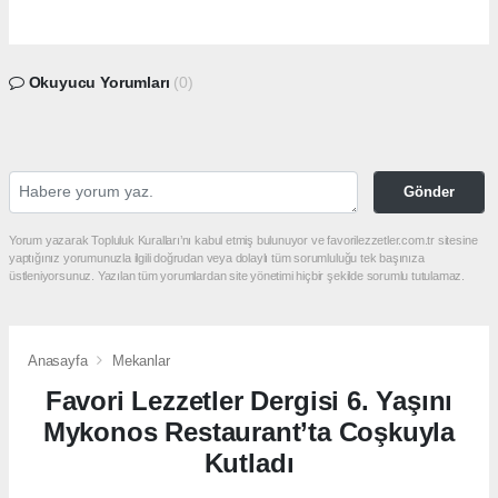
Okuyucu Yorumları
(0)
Gönder
Yorum yazarak Topluluk Kuralları’nı kabul etmiş bulunuyor ve favorilezzetler.com.tr sitesine
yaptığınız yorumunuzla ilgili doğrudan veya dolaylı tüm sorumluluğu tek başınıza
üstleniyorsunuz. Yazılan tüm yorumlardan site yönetimi hiçbir şekilde sorumlu tutulamaz.
Anasayfa
Mekanlar
Favori Lezzetler Dergisi 6. Yaşını
Mykonos Restaurant’ta Coşkuyla
Kutladı