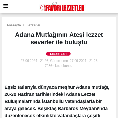
Anasayfa
Lezzetler
Adana Mutfağının Ateşi lezzet
severler ile buluştu
LEZZETLER
27.06.2024 - 21:26, Güncelleme: 27.06.2024 - 21:26
7236+ kez okundu.
Eşsiz tatlarıyla dünyaca meşhur Adana mutfağı,
26-30 Haziran tarihlerindeki Adana Lezzet
Buluşmaları’nda İstanbullu vatandaşlarla bir
araya gelecek. Beşiktaş Barbaros Meydanı’nda
düzenlenecek etkinlikte vatandaşlara çeşitli