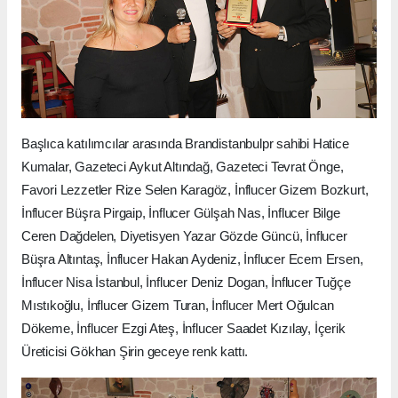
Başlıca katılımcılar arasında Brandistanbulpr sahibi Hatice
Kumalar, Gazeteci Aykut Altındağ, Gazeteci Tevrat Önge,
Favori Lezzetler Rize Selen Karagöz, İnflucer Gizem Bozkurt,
İnflucer Büşra Pirgaip, İnflucer Gülşah Nas, İnflucer Bilge
Ceren Dağdelen, Diyetisyen Yazar Gözde Güncü, İnflucer
Büşra Altıntaş, İnflucer Hakan Aydeniz, İnflucer Ecem Ersen,
İnflucer Nisa İstanbul, İnflucer Deniz Dogan, İnflucer Tuğçe
Mıstıkoğlu, İnflucer Gizem Turan, İnflucer Mert Oğulcan
Dökeme, İnflucer Ezgi Ateş, İnflucer Saadet Kızılay, İçerik
Üreticisi Gökhan Şirin geceye renk kattı.