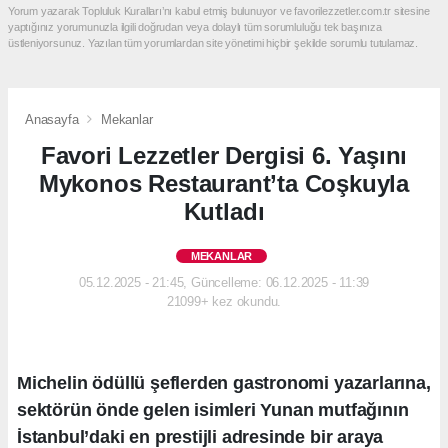
Yorum yazarak Topluluk Kuralları’nı kabul etmiş bulunuyor ve favorilezzetler.com.tr sitesine
yaptığınız yorumunuzla ilgili doğrudan veya dolaylı tüm sorumluluğu tek başınıza
üstleniyorsunuz. Yazılan tüm yorumlardan site yönetimi hiçbir şekilde sorumlu tutulamaz.
Anasayfa
Mekanlar
Favori Lezzetler Dergisi 6. Yaşını
Mykonos Restaurant’ta Coşkuyla
Kutladı
MEKANLAR
05.12.2025 - 21:45, Güncelleme: 06.12.2025 - 11:39
21099+ kez okundu.
Michelin ödüllü şeflerden gastronomi yazarlarına,
sektörün önde gelen isimleri Yunan mutfağının
İstanbul’daki en prestijli adresinde bir araya