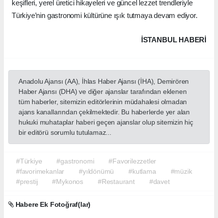
keşifleri, yerel üretici hikayeleri ve güncel lezzet trendleriyle
Türkiye’nin gastronomi kültürüne ışık tutmaya devam ediyor.
İSTANBUL HABERİ
Anadolu Ajansı (AA), İhlas Haber Ajansı (İHA), Demirören
Haber Ajansı (DHA) ve diğer ajanslar tarafından eklenen
tüm haberler, sitemizin editörlerinin müdahalesi olmadan
ajans kanallarından çekilmektedir. Bu haberlerde yer alan
hukuki muhataplar haberi geçen ajanslar olup sitemizin hiç
bir editörü sorumlu tutulamaz...
#Türkiye
#gastronomi
#Favorilezzetler
#favorimekanlar
#yıldönümü
#kutlama
#müzik
#prestij
#Mykonos
#Restaurant
#davet
Habere Ek Fotoğraf(lar)