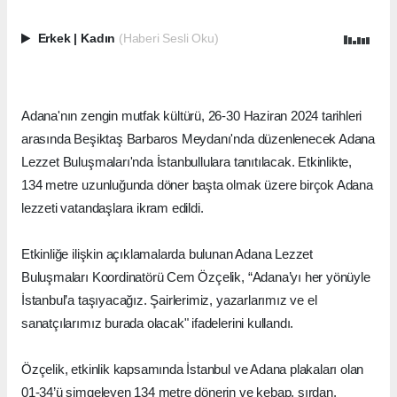
Erkek
|
Kadın
(Haberi Sesli Oku)
Adana'nın zengin mutfak kültürü, 26-30 Haziran 2024 tarihleri
arasında Beşiktaş Barbaros Meydanı'nda düzenlenecek Adana
Lezzet Buluşmaları'nda İstanbullulara tanıtılacak. Etkinlikte,
134 metre uzunluğunda döner başta olmak üzere birçok Adana
lezzeti vatandaşlara ikram edildi.
Etkinliğe ilişkin açıklamalarda bulunan Adana Lezzet
Buluşmaları Koordinatörü Cem Özçelik, “Adana’yı her yönüyle
İstanbul’a taşıyacağız. Şairlerimiz, yazarlarımız ve el
sanatçılarımız burada olacak" ifadelerini kullandı.
Özçelik, etkinlik kapsamında İstanbul ve Adana plakaları olan
01-34’ü simgeleyen 134 metre dönerin ve kebap, şırdan,