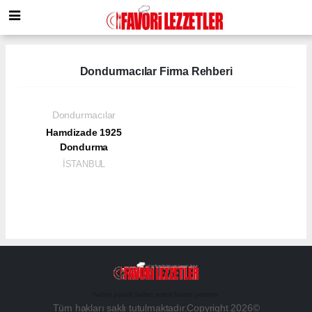
Dondurmacılar Firma Rehberi
Dondurmacılar
Hamdizade 1925
Dondurma
İSTANBUL
haber paketi
haber scripti
haber yazılımı
Tüm hakları saklı tutulmaktadır.Copyright 2026©