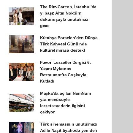
The Ritz-Carlton, İstanbul’da
yılbaşı: Altın Noktürn
dokunuşuyla unutulmaz
gece
Kütahya Porselen’den Dünya
Türk Kahvesi Günü’nde
kültürel mirasa destek!
Favori Lezzetler Dergisi 6.
Yaşını Mykonos
Restaurant’ta Coşkuyla
Kutladı
Maçka'da açılan NumNum
yaz menüsüyle
lezzetseverlerin ilgisini
çekiyor
Türk sinemasının unutulmazı
Adile Naşit tiyatroda yeniden