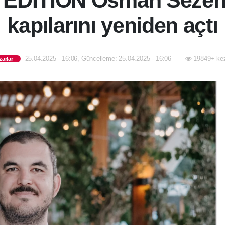
EDITION Osman Sezene
kapılarını yeniden açtı
25.04.2025 - 16:06, Güncelleme: 25.04.2025 - 16:06
19849+ kez
zarlar