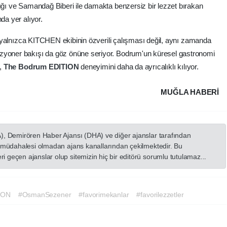
dığı ve Samandağ Biberi ile damakta benzersiz bir lezzet bırakan
da yer alıyor.
rı, yalnızca KITCHEN ekibinin özverili çalışması değil, aynı zamanda
izyoner bakışı da göz önüne seriyor. Bodrum'un küresel gastronomi
ı,
The
Bodrum
EDITION
deneyimini daha da ayrıcalıklı kılıyor.
MUĞLA HABERİ
A), Demirören Haber Ajansı (DHA) ve diğer ajanslar tarafından
in müdahalesi olmadan ajans kanallarından çekilmektedir. Bu
 geçen ajanslar olup sitemizin hiç bir editörü sorumlu tutulamaz...
ION
#OsmanSezener
#favorimekanlar
#favorilezzetler