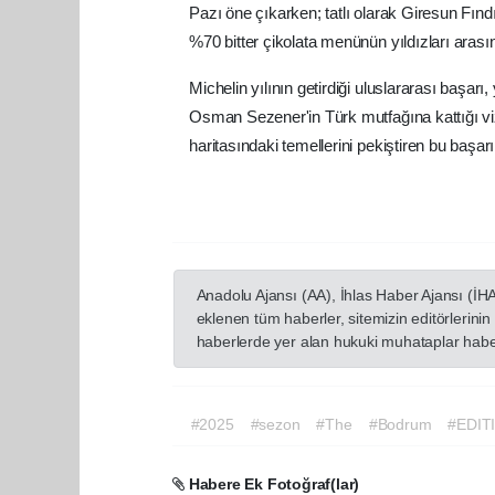
Pazı öne çıkarken; tatlı olarak Giresun Fın
%70 bitter çikolata menünün yıldızları arasın
Michelin yılının getirdiği uluslararası başa
Osman Sezener'in Türk mutfağına kattığı v
haritasındaki temellerini pekiştiren bu başar
Anadolu Ajansı (AA), İhlas Haber Ajansı (İH
eklenen tüm haberler, sitemizin editörlerin
haberlerde yer alan hukuki muhataplar haberi
#2025
#sezon
#The
#Bodrum
#EDIT
Habere Ek Fotoğraf(lar)