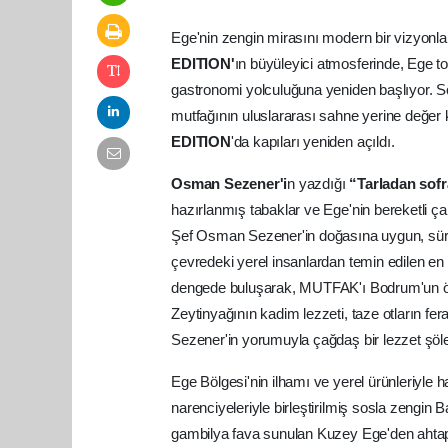
Ege'nin zengin mirasını modern bir vizyonl
EDITION'
ın büyüleyici atmosferinde, Ege to
gastronomi yolculuğuna yeniden başlıyor. Son 
mutfağının uluslararası sahne yerine değer
EDITION
'da kapıları yeniden açıldı.
Osman Sezener'i
n yazdığı
“Tarladan sof
hazırlanmış tabaklar ve Ege'nin bereketli ça
Şef Osman Sezener'in doğasına uygun, sürdü
çevredeki yerel insanlardan temin edilen en ta
dengede buluşarak, MUTFAK'ı Bodrum'un öne 
Zeytinyağının kadim lezzeti, taze otların fe
Sezener'in yorumuyla çağdaş bir lezzet şöl
Ege Bölgesi'nin ilhamı ve yerel ürünleriyl
narenciyeleriyle birleştirilmiş sosla zengin
gambilya fava sunulan Kuzey Ege'den ahta