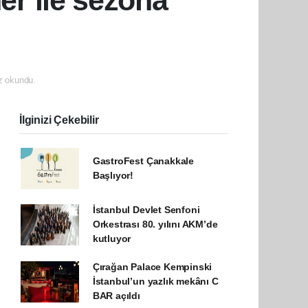
r ile sezona
 okundu.
İlginizi Çekebilir
GastroFest Çanakkale
Başlıyor!
İstanbul Devlet Senfoni
Orkestrası 80. yılını AKM’de
kutluyor
Çırağan Palace Kempinski
İstanbul’un yazlık mekânı C
BAR açıldı