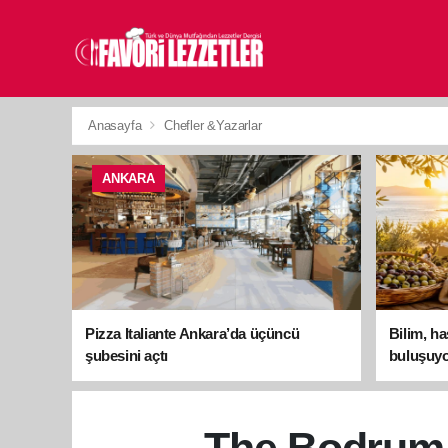
Anasayfa
Chefler &Yazarlar
ANKARA
Pizza Italiante Ankara’da üçüncü
Bilim, h
şubesini açtı
buluşuyo