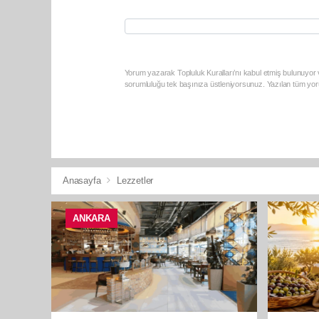
Yorum yazarak Topluluk Kuralları’nı kabul etmiş bulunuyor v
sorumluluğu tek başınıza üstleniyorsunuz. Yazılan tüm yoru
Anasayfa
Lezzetler
ANKARA