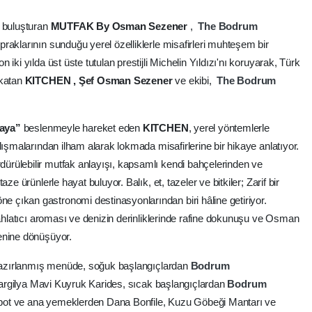
a buluşturan
MUTFAK By Osman Sezener
,
The
Bodrum
praklarının sunduğu yerel özelliklerle misafirleri muhteşem bir
iki yılda üst üste tutulan prestijli Michelin Yıldızı'nı koruyarak, Türk
 katan
KITCHEN , Şef Osman Sezener
ve ekibi,
The
Bodrum
raya”
beslenmeyle hareket eden
KITCHEN
, yerel yöntemlerle
lışmalarından ilham alarak lokmada misafirlerine bir hikaye anlatıyor.
rülebilir mutfak anlayışı, kapsamlı kendi bahçelerinden ve
ze ürünlerle hayat buluyor. Balık, et, tazeler ve bitkiler; Zarif bir
çıkan gastronomi destinasyonlarından biri hâline getiriyor.
rahlatıcı aroması ve denizin derinliklerinde rafine dokunuşu ve Osman
enine dönüşüyor.
e hazırlanmış menüde, soğuk başlangıçlardan
Bodrum
 Bargilya Mavi Kuyruk Karides, sıcak başlangıçlardan
Bodrum
pot ve ana yemeklerden Dana Bonfile, Kuzu Göbeği Mantarı ve