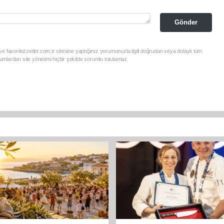
Gönder
e favorilezzetler.com.tr sitesine yaptığınız yorumunuzla ilgili doğrudan veya dolaylı tüm
mlardan site yönetimi hiçbir şekilde sorumlu tutulamaz.