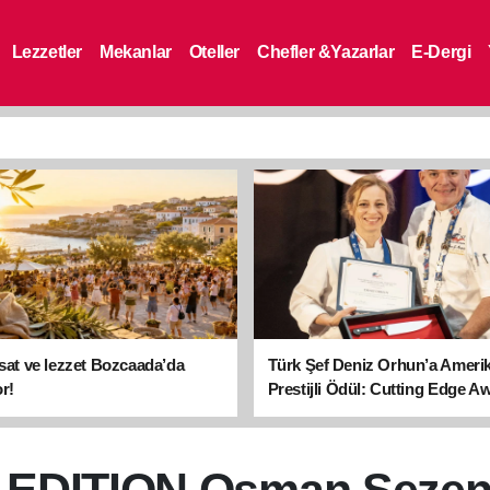
Lezzetler
Mekanlar
Oteller
Chefler &Yazarlar
E-Dergi
asat ve lezzet Bozcaada’da
Türk Şef Deniz Orhun’a Ameri
r!
Prestijli Ödül: Cutting Edge A
sahibi oldu