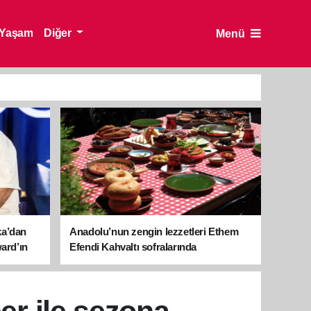
Yaşam
Diğer
Menü
ka’dan
Anadolu’nun zengin lezzetleri Ethem
ward’ın
Efendi Kahvaltı sofralarında