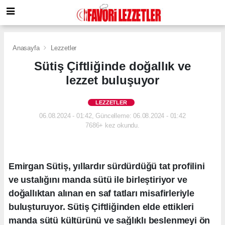
Anasayfa
Lezzetler
Sütiş Çiftliğinde doğallık ve
lezzet buluşuyor
LEZZETLER
06.08.2024 - 01:42, Güncelleme: 06.08.2024 - 01:42
7686+ kez okundu.
Emirgan Sütiş, yıllardır sürdürdüğü tat profilini
ve ustalığını manda sütü ile birleştiriyor ve
doğallıktan alınan en saf tatları misafirleriyle
buluşturuyor. Sütiş Çiftliğinden elde ettikleri
manda sütü kültürünü ve sağlıklı beslenmeyi ön