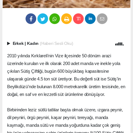
Erkek
|
Kadın
(Haberi Sesli Oku)
2010 yılında Kırklareli'nin Vize ilçesinde 50 dönüm arazi
üzerinde kurulan ve ilk olarak 200 adet manda ve inekle yola
çıkılan Sütiş Çiftliği, bugün 600 büyükbaş kapasitesine
ulaşarak günde 4.5 ton süt üretiyor. Bu değerli süt ise Sütiş’in
Beylikdüzü’nde bulunan 8.000 metrekarelik üretim tesisinde, en
doğal, en saf ve en lezzetli süt ürünlerine dönüşüyor.
Birbirinden leziz sütlü tatlılar başta olmak üzere, ızgara peynir,
dil peyniri, örgü peyniri, kaşar peyniri, tereyağı, manda
kaymağı, manda sütü ve manda yoğurduna kadar çok geniş
bir ürün yelpazesine sahip ürünlerin tamamı %100 Sütiş Çiftliği