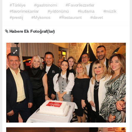
#Türkiye
#gastronomi
#Favorilezzetler
#favorimekanlar
#yıldönümü
#kutlama
#müzik
#prestij
#Mykonos
#Restaurant
#davet
Habere Ek Fotoğraf(lar)