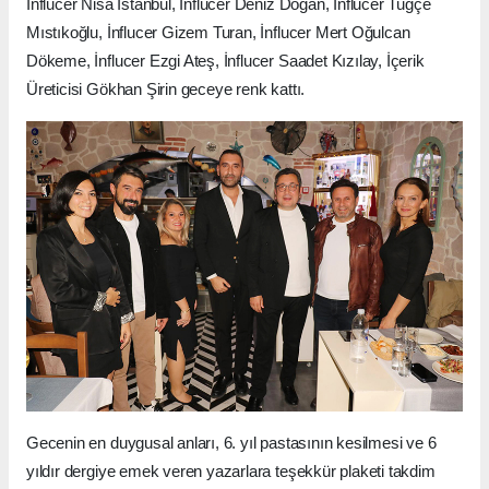
İnflucer Nisa İstanbul, İnflucer Deniz Dogan, İnflucer Tuğçe
Mıstıkoğlu, İnflucer Gizem Turan, İnflucer Mert Oğulcan
Dökeme, İnflucer Ezgi Ateş, İnflucer Saadet Kızılay, İçerik
Üreticisi Gökhan Şirin geceye renk kattı.
Gecenin en duygusal anları, 6. yıl pastasının kesilmesi ve 6
yıldır dergiye emek veren yazarlara teşekkür plaketi takdim