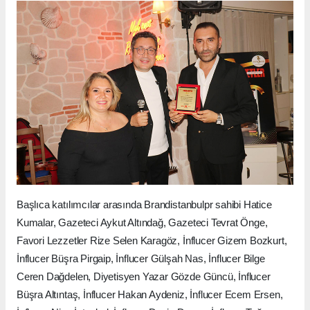
Başlıca katılımcılar arasında Brandistanbulpr sahibi Hatice
Kumalar, Gazeteci Aykut Altındağ, Gazeteci Tevrat Önge,
Favori Lezzetler Rize Selen Karagöz, İnflucer Gizem Bozkurt,
İnflucer Büşra Pirgaip, İnflucer Gülşah Nas, İnflucer Bilge
Ceren Dağdelen, Diyetisyen Yazar Gözde Güncü, İnflucer
Büşra Altıntaş, İnflucer Hakan Aydeniz, İnflucer Ecem Ersen,