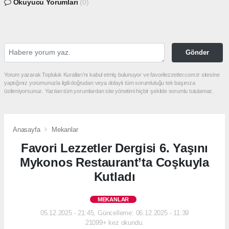
Okuyucu Yorumları
(0)
Gönder
Yorum yazarak Topluluk Kuralları’nı kabul etmiş bulunuyor ve favorilezzetler.com.tr sitesine
yaptığınız yorumunuzla ilgili doğrudan veya dolaylı tüm sorumluluğu tek başınıza
üstleniyorsunuz. Yazılan tüm yorumlardan site yönetimi hiçbir şekilde sorumlu tutulamaz.
Anasayfa
Mekanlar
Favori Lezzetler Dergisi 6. Yaşını
Mykonos Restaurant’ta Coşkuyla
Kutladı
MEKANLAR
05.12.2025 - 21:45, Güncelleme: 06.12.2025 - 11:39
21099+ kez okundu.