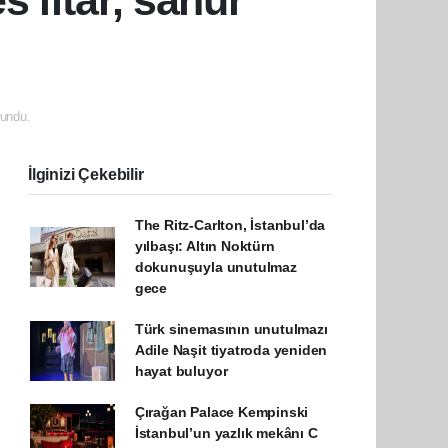
 iftar, sahur
undu.
İlginizi Çekebilir
The Ritz-Carlton, İstanbul’da
yılbaşı: Altın Noktürn
dokunuşuyla unutulmaz
gece
Türk sinemasının unutulmazı
Adile Naşit tiyatroda yeniden
hayat buluyor
Çırağan Palace Kempinski
İstanbul’un yazlık mekânı C