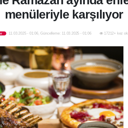
e Ramazan ayında enfes
menüleriyle karşılıyor
11.03.2025 - 01:06, Güncelleme: 11.03.2025 - 01:06
17212+ kez ok
er