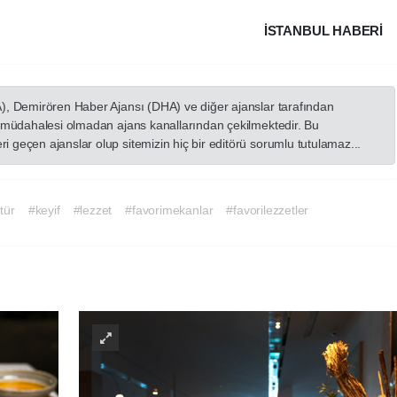
İSTANBUL HABERİ
A), Demirören Haber Ajansı (DHA) ve diğer ajanslar tarafından
in müdahalesi olmadan ajans kanallarından çekilmektedir. Bu
 geçen ajanslar olup sitemizin hiç bir editörü sorumlu tutulamaz...
tür
#keyif
#lezzet
#favorimekanlar
#favorilezzetler