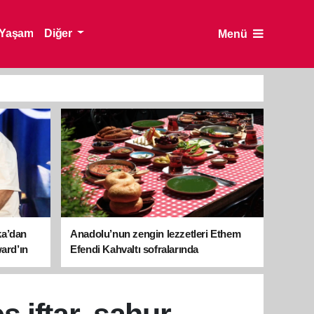
Yaşam
Diğer
Menü
ka’dan
Anadolu’nun zengin lezzetleri Ethem
ward’ın
Efendi Kahvaltı sofralarında