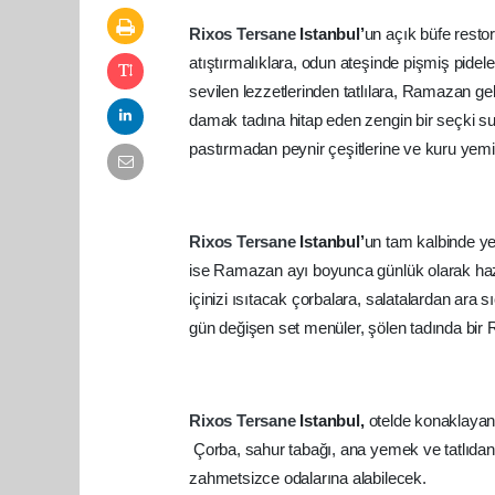
Rixos
Tersane
Istanbul’
un açık büfe resto
atıştırmalıklara, odun ateşinde pişmiş pidele
sevilen lezzetlerinden tatlılara, Ramazan g
damak tadına hitap eden zengin bir seçki s
pastırmadan peynir çeşitlerine ve kuru yemiş
Rixos
Tersane
Istanbul’
un tam kalbinde ye
ise Ramazan ayı boyunca günlük olarak hazır
içinizi ısıtacak çorbalara, salatalardan ara
gün değişen set menüler, şölen tadında bi
Rixos
Tersane
Istanbul,
otelde konaklayan 
Çorba, sahur tabağı, ana yemek ve tatlıdan o
zahmetsizce odalarına alabilecek.