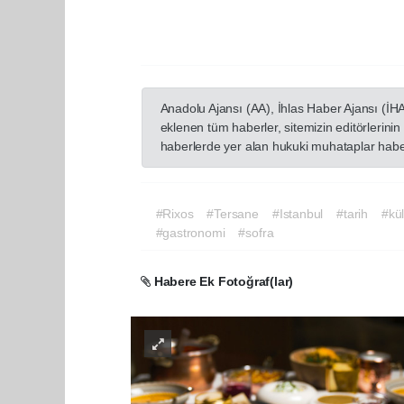
Anadolu Ajansı (AA), İhlas Haber Ajansı (İH
eklenen tüm haberler, sitemizin editörlerin
haberlerde yer alan hukuki muhataplar haberi
#Rixos
#Tersane
#Istanbul
#tarih
#kül
#gastronomi
#sofra
Habere Ek Fotoğraf(lar)