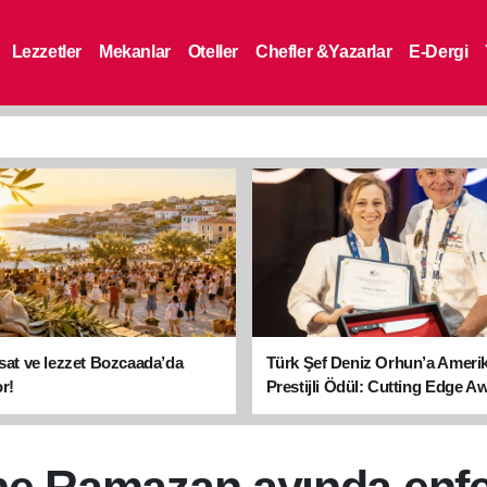
Lezzetler
Mekanlar
Oteller
Chefler &Yazarlar
E-Dergi
asat ve lezzet Bozcaada’da
Türk Şef Deniz Orhun’a Ameri
r!
Prestijli Ödül: Cutting Edge A
sahibi oldu