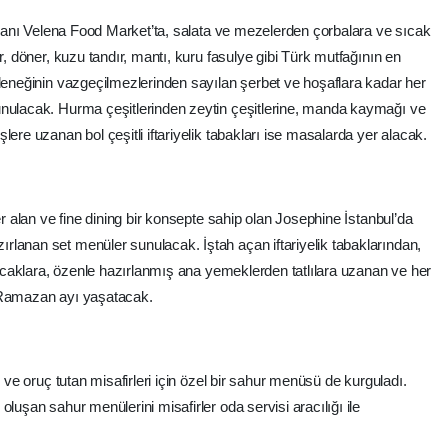
ranı Velena Food Market’ta, salata ve mezelerden çorbalara ve sıcak
r, döner, kuzu tandır, mantı, kuru fasulye gibi Türk mutfağının en
eleneğinin vazgeçilmezlerinden sayılan şerbet ve hoşaflara kadar her
unulacak. Hurma çeşitlerinden zeytin çeşitlerine, manda kaymağı ve
lere uzanan bol çeşitli iftariyelik tabakları ise masalarda yer alacak.
r alan ve fine dining bir konsepte sahip olan Josephine İstanbul’da
lanan set menüler sunulacak. İştah açan iftariyelik tabaklarından,
 sıcaklara, özenle hazırlanmış ana yemeklerden tatlılara uzanan ve her
r Ramazan ayı yaşatacak.
ve oruç tutan misafirleri için özel bir sahur menüsü de kurguladı.
luşan sahur menülerini misafirler oda servisi aracılığı ile