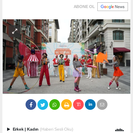
ABONE OL
Erkek
|
Kadın
(Haberi Sesli Oku)