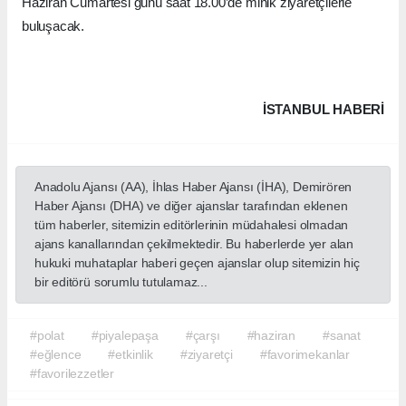
Haziran Cumartesi günü saat 18.00’de minik ziyaretçilerle
buluşacak.
İSTANBUL HABERİ
Anadolu Ajansı (AA), İhlas Haber Ajansı (İHA), Demirören
Haber Ajansı (DHA) ve diğer ajanslar tarafından eklenen
tüm haberler, sitemizin editörlerinin müdahalesi olmadan
ajans kanallarından çekilmektedir. Bu haberlerde yer alan
hukuki muhataplar haberi geçen ajanslar olup sitemizin hiç
bir editörü sorumlu tutulamaz...
#polat
#piyalepaşa
#çarşı
#haziran
#sanat
#eğlence
#etkinlik
#ziyaretçi
#favorimekanlar
#favorilezzetler