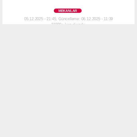
MEKANLAR
05.12.2025 - 21:45, Güncelleme: 06.12.2025 - 11:39
21099+ kez okundu.
Michelin ödüllü şeflerden gastronomi yazarlarına,
sektörün önde gelen isimleri Yunan mutfağının
İstanbul’daki en prestijli adresinde bir araya
geldi.
ABONE OL