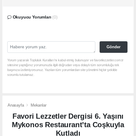
Okuyucu Yorumları
(0)
Gönder
Yorum yazarak Topluluk Kuralları’nı kabul etmiş bulunuyor ve favorilezzetler.com.tr
sitesine yaptığınız yorumunuzla ilgili doğrudan veya dolaylı tüm sorumluluğu tek
başınıza üstleniyorsunuz. Yazılan tüm yorumlardan site yönetimi hiçbir şekilde
sorumlu tutulamaz.
Anasayfa
Mekanlar
Favori Lezzetler Dergisi 6. Yaşını
Mykonos Restaurant’ta Coşkuyla
Kutladı