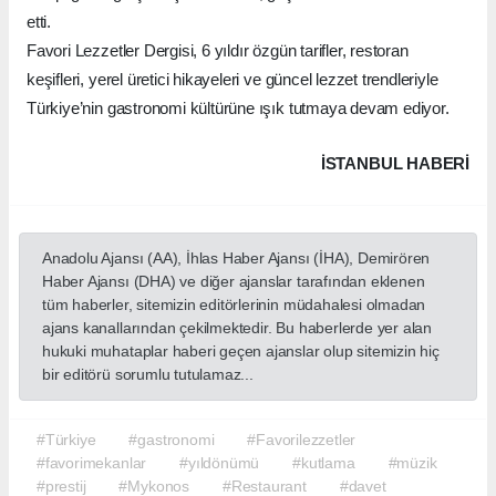
etti.
Favori Lezzetler Dergisi, 6 yıldır özgün tarifler, restoran
keşifleri, yerel üretici hikayeleri ve güncel lezzet trendleriyle
Türkiye’nin gastronomi kültürüne ışık tutmaya devam ediyor.
İSTANBUL HABERİ
Anadolu Ajansı (AA), İhlas Haber Ajansı (İHA), Demirören
Haber Ajansı (DHA) ve diğer ajanslar tarafından eklenen
tüm haberler, sitemizin editörlerinin müdahalesi olmadan
ajans kanallarından çekilmektedir. Bu haberlerde yer alan
hukuki muhataplar haberi geçen ajanslar olup sitemizin hiç
bir editörü sorumlu tutulamaz...
#Türkiye
#gastronomi
#Favorilezzetler
#favorimekanlar
#yıldönümü
#kutlama
#müzik
#prestij
#Mykonos
#Restaurant
#davet