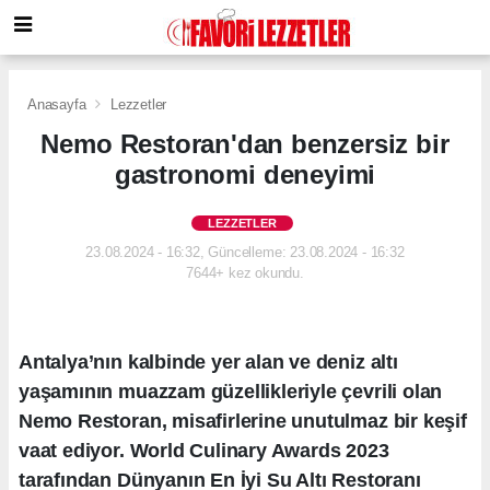
Anasayfa
Lezzetler
Nemo Restoran'dan benzersiz bir
gastronomi deneyimi
LEZZETLER
23.08.2024 - 16:32, Güncelleme: 23.08.2024 - 16:32
7644+ kez okundu.
Antalya’nın kalbinde yer alan ve deniz altı
yaşamının muazzam güzellikleriyle çevrili olan
Nemo Restoran, misafirlerine unutulmaz bir keşif
vaat ediyor. World Culinary Awards 2023
tarafından Dünyanın En İyi Su Altı Restoranı