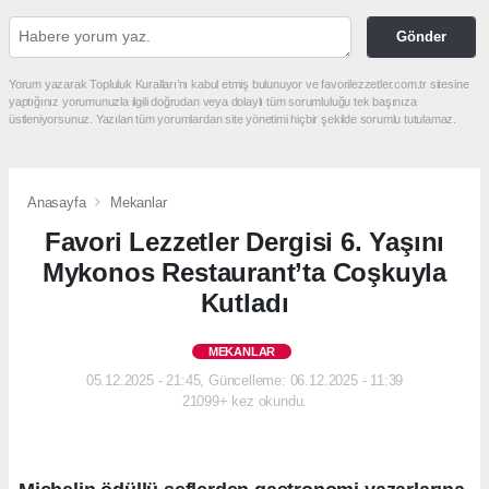
Gönder
Yorum yazarak Topluluk Kuralları’nı kabul etmiş bulunuyor ve favorilezzetler.com.tr sitesine
yaptığınız yorumunuzla ilgili doğrudan veya dolaylı tüm sorumluluğu tek başınıza
üstleniyorsunuz. Yazılan tüm yorumlardan site yönetimi hiçbir şekilde sorumlu tutulamaz.
Anasayfa
Mekanlar
Favori Lezzetler Dergisi 6. Yaşını
Mykonos Restaurant’ta Coşkuyla
Kutladı
MEKANLAR
05.12.2025 - 21:45, Güncelleme: 06.12.2025 - 11:39
21099+ kez okundu.