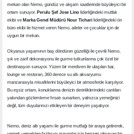
mekan olan Nemo, gündüz ve akşam saatlerinde büyüleyici bir
ortam sunuyor.
Perulu Şef Jose Lino
liderliğindeki mutfak
ekibi ve
Marka Genel Müdürü Nour Tichari
liderliğindeki ön
büro ekibi ile hizmet veren Nemo, aileler ve çocuklar için de
uygun bir mekan.
Okyanus yaşamının baş döndüren güzelliği ile çevrili Nemo,
şık ve zarif dekorasyonu ile gurme tutkunlarına çok özel bir
destinasyon sunuyor. Yüzen bir merdiven ile ulaşılan bar,
lounge ve restoran, 360 derece su altı akvaryumu
manzarasıyla misafirlerini büyüleyici bir atmosferde karşılıyor.
Bu eşsiz ortam, konuklarına denizin derinliklerindeki canlıları
yakından gözlemleme fırsatı sunarken, yalnızca yemeğinizi
değil, tüm duyularınızı etkileyen bir deneyim yaşatıyor.
Nemo, deniz altı yaşamı ile gurme mutfağı bir araya getirerek,
yemek yemekten fazlasını arayanlar için benzeri olmayan bir