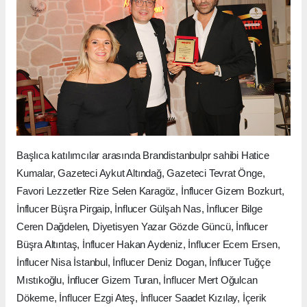
Başlıca katılımcılar arasında Brandistanbulpr sahibi Hatice
Kumalar, Gazeteci Aykut Altındağ, Gazeteci Tevrat Önge,
Favori Lezzetler Rize Selen Karagöz, İnflucer Gizem Bozkurt,
İnflucer Büşra Pirgaip, İnflucer Gülşah Nas, İnflucer Bilge
Ceren Dağdelen, Diyetisyen Yazar Gözde Güncü, İnflucer
Büşra Altıntaş, İnflucer Hakan Aydeniz, İnflucer Ecem Ersen,
İnflucer Nisa İstanbul, İnflucer Deniz Dogan, İnflucer Tuğçe
Mıstıkoğlu, İnflucer Gizem Turan, İnflucer Mert Oğulcan
Dökeme, İnflucer Ezgi Ateş, İnflucer Saadet Kızılay, İçerik