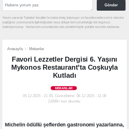
Gönder
Yorum yazarak Topluluk Kuralları’nı kabul etmiş bulunuyor ve favorilezzetler.com.tr sitesine
yaptığınız yorumunuzla ilgili doğrudan veya dolaylı tüm sorumluluğu tek başınıza
üstleniyorsunuz. Yazılan tüm yorumlardan site yönetimi hiçbir şekilde sorumlu tutulamaz.
Anasayfa
Mekanlar
Favori Lezzetler Dergisi 6. Yaşını
Mykonos Restaurant’ta Coşkuyla
Kutladı
MEKANLAR
05.12.2025 - 21:45, Güncelleme: 06.12.2025 - 11:39
21099+ kez okundu.
Michelin ödüllü şeflerden gastronomi yazarlarına,