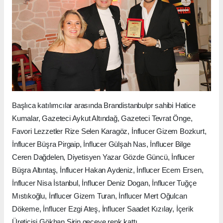
Başlıca katılımcılar arasında Brandistanbulpr sahibi Hatice
Kumalar, Gazeteci Aykut Altındağ, Gazeteci Tevrat Önge,
Favori Lezzetler Rize Selen Karagöz, İnflucer Gizem Bozkurt,
İnflucer Büşra Pirgaip, İnflucer Gülşah Nas, İnflucer Bilge
Ceren Dağdelen, Diyetisyen Yazar Gözde Güncü, İnflucer
Büşra Altıntaş, İnflucer Hakan Aydeniz, İnflucer Ecem Ersen,
İnflucer Nisa İstanbul, İnflucer Deniz Dogan, İnflucer Tuğçe
Mıstıkoğlu, İnflucer Gizem Turan, İnflucer Mert Oğulcan
Dökeme, İnflucer Ezgi Ateş, İnflucer Saadet Kızılay, İçerik
Üreticisi Gökhan Şirin geceye renk kattı.