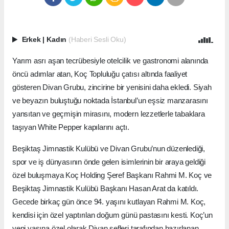
Erkek
|
Kadın
(Haberi Sesli Oku)
Yarım asrı aşan tecrübesiyle otelcilik ve gastronomi alanında
öncü adımlar atan, Koç Topluluğu çatısı altında faaliyet
gösteren Divan Grubu, zincirine bir yenisini daha ekledi. Siyah
ve beyazın buluştuğu noktada İstanbul’un eşsiz manzarasını
yansıtan ve geçmişin mirasını, modern lezzetlerle tabaklara
taşıyan White Pepper kapılarını açtı.
Beşiktaş Jimnastik Kulübü ve Divan Grubu’nun düzenlediği,
spor ve iş dünyasının önde gelen isimlerinin bir araya geldiği
özel buluşmaya Koç Holding Şeref Başkanı Rahmi M. Koç ve
Beşiktaş Jimnastik Kulübü Başkanı Hasan Arat da katıldı.
Gecede birkaç gün önce 94. yaşını kutlayan Rahmi M. Koç,
kendisi için özel yaptırılan doğum günü pastasını kesti. Koç’un
yeni yaşına özel olarak Divan şefleri tarafından hazırlanan