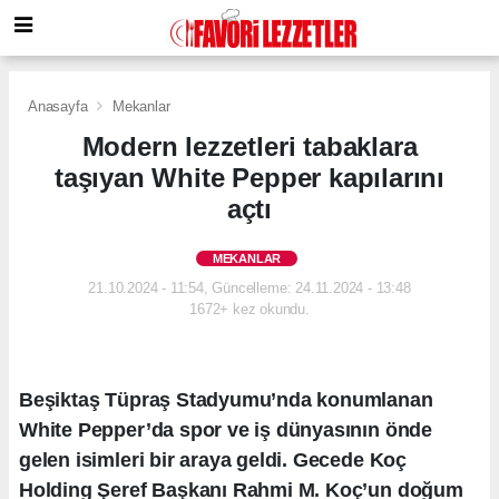
Anasayfa
Mekanlar
Modern lezzetleri tabaklara
taşıyan White Pepper kapılarını
açtı
MEKANLAR
21.10.2024 - 11:54, Güncelleme: 24.11.2024 - 13:48
1672+ kez okundu.
Beşiktaş Tüpraş Stadyumu’nda konumlanan
White Pepper’da spor ve iş dünyasının önde
gelen isimleri bir araya geldi. Gecede Koç
Holding Şeref Başkanı Rahmi M. Koç’un doğum