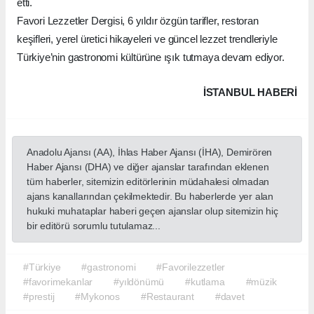
etti.
Favori Lezzetler Dergisi, 6 yıldır özgün tarifler, restoran
keşifleri, yerel üretici hikayeleri ve güncel lezzet trendleriyle
Türkiye’nin gastronomi kültürüne ışık tutmaya devam ediyor.
İSTANBUL HABERİ
Anadolu Ajansı (AA), İhlas Haber Ajansı (İHA), Demirören
Haber Ajansı (DHA) ve diğer ajanslar tarafından eklenen
tüm haberler, sitemizin editörlerinin müdahalesi olmadan
ajans kanallarından çekilmektedir. Bu haberlerde yer alan
hukuki muhataplar haberi geçen ajanslar olup sitemizin hiç
bir editörü sorumlu tutulamaz...
#Türkiye
#gastronomi
#Favorilezzetler
#favorimekanlar
#yıldönümü
#kutlama
#müzik
#prestij
#Mykonos
#Restaurant
#davet