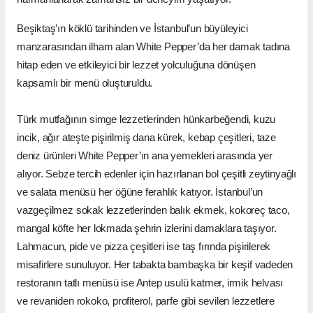
Beşiktaş’ın köklü tarihinden ve İstanbul’un büyüleyici
manzarasından ilham alan White Pepper’da her damak tadına
hitap eden ve etkileyici bir lezzet yolculuğuna dönüşen
kapsamlı bir menü oluşturuldu.
Türk mutfağının simge lezzetlerinden hünkarbeğendi, kuzu
incik, ağır ateşte pişirilmiş dana kürek, kebap çeşitleri, taze
deniz ürünleri White Pepper’ın ana yemekleri arasında yer
alıyor. Sebze tercih edenler için hazırlanan bol çeşitli zeytinyağlı
ve salata menüsü her öğüne ferahlık katıyor. İstanbul’un
vazgeçilmez sokak lezzetlerinden balık ekmek, kokoreç taco,
mangal köfte her lokmada şehrin izlerini damaklara taşıyor.
Lahmacun, pide ve pizza çeşitleri ise taş fırında pişirilerek
misafirlere sunuluyor. Her tabakta bambaşka bir keşif vadeden
restoranın tatlı menüsü ise Antep usulü katmer, irmik helvası
ve revaniden rokoko, profiterol, parfe gibi sevilen lezzetlere