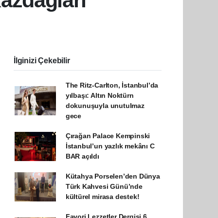
azdağları
İlginizi Çekebilir
The Ritz-Carlton, İstanbul’da
yılbaşı: Altın Noktürn
dokunuşuyla unutulmaz
gece
Çırağan Palace Kempinski
İstanbul’un yazlık mekânı C
BAR açıldı
Kütahya Porselen’den Dünya
Türk Kahvesi Günü’nde
kültürel mirasa destek!
Favori Lezzetler Dergisi 6.