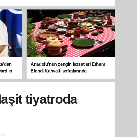
ka’dan
Anadolu’nun zengin lezzetleri Ethem
ward’ın
Efendi Kahvaltı sofralarında
şit tiyatroda
ndu.