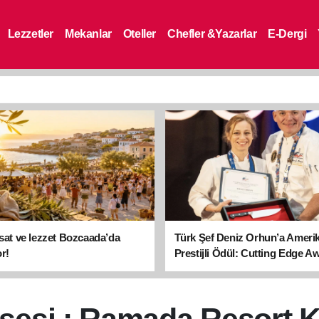
Lezzetler
Mekanlar
Oteller
Chefler &Yazarlar
E-Dergi
asat ve lezzet Bozcaada’da
Türk Şef Deniz Orhun’a Ameri
r!
Prestijli Ödül: Cutting Edge A
sahibi oldu