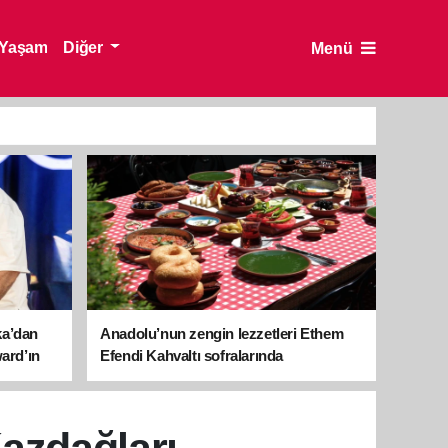
Yaşam
Diğer
Menü
ka’dan
Anadolu’nun zengin lezzetleri Ethem
ward’ın
Efendi Kahvaltı sofralarında