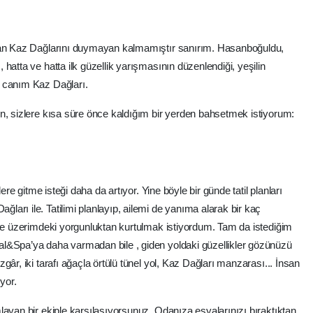
olan Kaz Dağlarını duymayan kalmamıştır sanırım. Hasanboğuldu,
hatta ve hatta ilk güzellik yarışmasının düzenlendiği, yeşilin
i canım Kaz Dağları.
n, sizlere kısa süre önce kaldığım bir yerden bahsetmek istiyorum:
ere gitme isteği daha da artıyor. Yine böyle bir günde tatil planları
arı ile. Tatilimi planlayıp, ailemi de yanıma alarak bir kaç
 ve üzerimdeki yorgunluktan kurtulmak istiyordum. Tam da istediğim
l&Spa’ya daha varmadan bile , giden yoldaki güzellikler gözünüzü
âr, iki tarafı ağaçla örtülü tünel yol, Kaz Dağları manzarası... İnsan
yor.
layan bir ekiple karşılaşıyorsunuz. Odanıza eşyalarınızı bıraktıktan