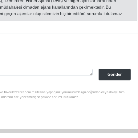
A), Demirören Haber Ajansı (DHA) ve diğer ajanslar tarafından
in müdahalesi olmadan ajans kanallarından çekilmektedir. Bu
 geçen ajanslar olup sitemizin hiç bir editörü sorumlu tutulamaz...
Gönder
e favorilezzetler.com.tr sitesine yaptığınız yorumunuzla ilgili doğrudan veya dolaylı tüm
mlardan site yönetimi hiçbir şekilde sorumlu tutulamaz.