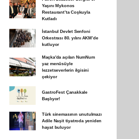
Yaşını Mykonos
Restaurant’ta Coşkuyla
Kutladı
İstanbul Devlet Senfoni
Orkestrası 80. yılını AKM’de
kutluyor
Maçka'da açılan NumNum
yaz menüsüyle
lezzetseverlerin ilgisini
çekiyor
GastroFest Çanakkale
Başlıyor!
Türk sinemasının unutulmazı
Adile Naşit tiyatroda yeniden
hayat buluyor