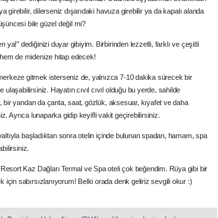
 girebilir, dilerseniz dışarıdaki havuza girebilir ya da kapalı alanda
üşüncesi bile güzel değil mi?
!” dediğinizi duyar gibiyim. Birbirinden lezzetli, farklı ve çeşitli
 hem de midenize hitap edecek!
rkeze gitmek isterseniz de, yalnızca 7-10 dakika sürecek bir
aşabilirsiniz. Hayatın cıvıl cıvıl olduğu bu yerde, sahilde
, bir yandan da çanta, saat, gözlük, aksesuar, kıyafet ve daha
iz. Ayrıca lunaparka gidip keyifli vakit geçirebilirsiniz.
hvaltıyla başladıktan sonra otelin içinde bulunan spadan, hamam, spa
bilirsiniz.
 Resort Kaz Dağları Termal ve Spa oteli çok beğendim. Rüya gibi bir
çin sabırsızlanıyorum! Belki orada denk geliriz sevgili okur :)