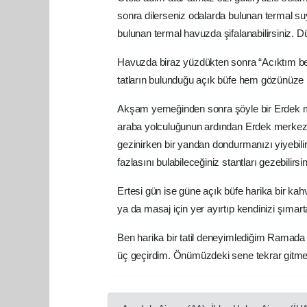
sonra dilerseniz odalarda bulunan termal suya
bulunan termal havuzda şifalanabilirsiniz. D
Havuzda biraz yüzdükten sonra “Acıktım ben ya
tatların bulunduğu açık büfe hem gözünüze
Akşam yemeğinden sonra şöyle bir Erdek me
araba yolculuğunun ardından Erdek merkeze ul
gezinirken bir yandan dondurmanızı yiyebilir
fazlasını bulabileceğiniz stantları gezebilirsin
Ertesi gün ise güne açık büfe harika bir ka
ya da masaj için yer ayırtıp kendinizi şımarta
Ben harika bir tatil deneyimlediğim Ramada
üç geçirdim. Önümüzdeki sene tekrar gitmek i