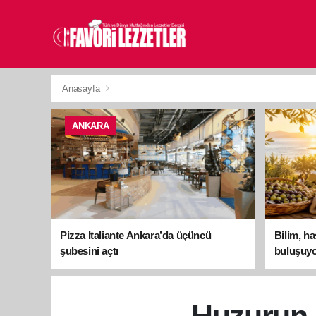
Anasayfa
ANKARA
Pizza Italiante Ankara’da üçüncü
Bilim, h
şubesini açtı
buluşuyo