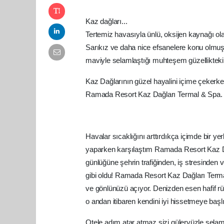
Kaz dağları...
Tertemiz havasıyla ünlü, oksijen kaynağı 
Sarıkız ve daha nice efsanelere konu olmuş, 
maviyle selamlaştığı muhteşem güzelliktek
Kaz Dağlarının güzel hayalini içime çekerke
Ramada Resort Kaz Dağları Termal & Spa.
Havalar sıcaklığını arttırdıkça içimde bir yerl
yaparken karşılaştım Ramada Resort Kaz Dağl
günlüğüne şehrin trafiğinden, iş stresinden
gibi oldu! Ramada Resort Kaz Dağları Terma
ve gönlünüzü açıyor. Denizden esen hafif rüzg
o andan itibaren kendini iyi hissetmeye başlı
Otele adım atar atmaz sizi güleryüzle selam