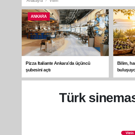
Anasayfa
Vitrin
ANKARA
Pizza Italiante Ankara’da üçüncü
Bilim, h
şubesini açtı
buluşuyo
Türk sinemas
Vitrin