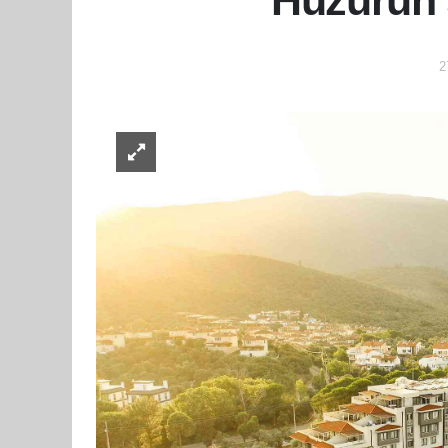
Huzurun 
2