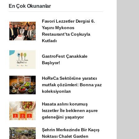
En Çok Okunanlar
Favori Lezzetler Dergisi 6.
Yaşını Mykonos
Restaurant’ta Coşkuyla
Kutladı
GastroFest Çanakkale
Başlıyor!
HoReCa Sektörüne yaratıcı
mutfak çözümleri: Bonna yaz
koleksiyonları
Hasata aslını korumuş
lezzetler İle beklenen aşure
geleneğini yaşatıyor
Şehrin Merkezinde Bir Kaçış
Noktası Chalet Garden