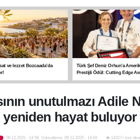
asat ve lezzet Bozcaada’da
Türk Şef Deniz Orhun’a Ameri
r!
Prestijli Ödül: Cutting Edge A
sahibi oldu
ının unutulmazı Adile Na
yeniden hayat buluyor
09.12.2025 - 14:59, Güncelleme: 09.12.2025 - 14:59
14327+ kez oku