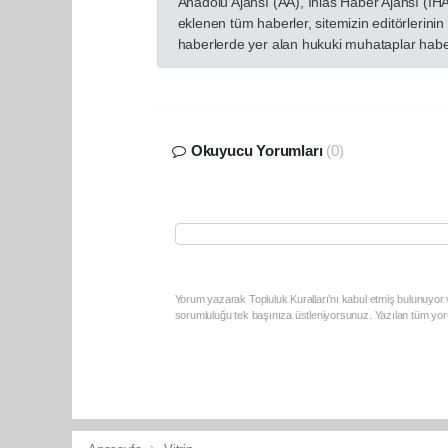
Anadolu Ajansı (AA), İhlas Haber Ajansı (İH
eklenen tüm haberler, sitemizin editörlerin
haberlerde yer alan hukuki muhataplar haberi
Okuyucu Yorumları
(0)
Yorum yazarak Topluluk Kuralları’nı kabul etmiş bulunuyor v
sorumluluğu tek başınıza üstleniyorsunuz. Yazılan tüm yoru