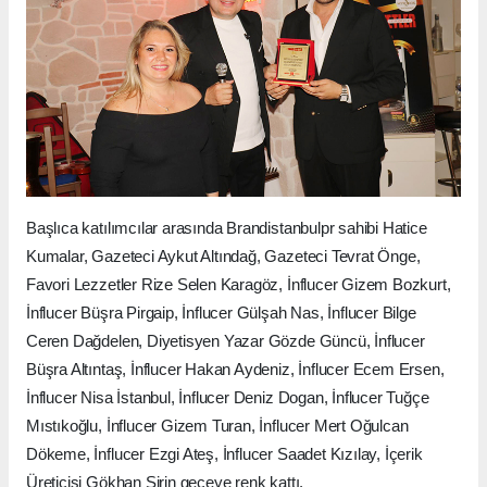
Başlıca katılımcılar arasında Brandistanbulpr sahibi Hatice
Kumalar, Gazeteci Aykut Altındağ, Gazeteci Tevrat Önge,
Favori Lezzetler Rize Selen Karagöz, İnflucer Gizem Bozkurt,
İnflucer Büşra Pirgaip, İnflucer Gülşah Nas, İnflucer Bilge
Ceren Dağdelen, Diyetisyen Yazar Gözde Güncü, İnflucer
Büşra Altıntaş, İnflucer Hakan Aydeniz, İnflucer Ecem Ersen,
İnflucer Nisa İstanbul, İnflucer Deniz Dogan, İnflucer Tuğçe
Mıstıkoğlu, İnflucer Gizem Turan, İnflucer Mert Oğulcan
Dökeme, İnflucer Ezgi Ateş, İnflucer Saadet Kızılay, İçerik
Üreticisi Gökhan Şirin geceye renk kattı.