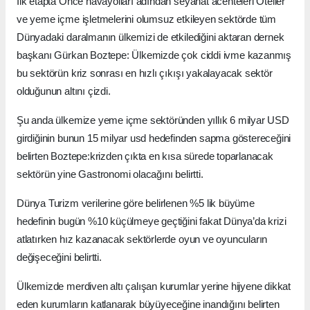
İlk etapta Önce havayolları adından seyahat acenteleri Oteller
ve yeme içme işletmelerini olumsuz etkileyen sektörde tüm
Dünyadaki daralmanın ülkemizi de etkilediğini aktaran dernek
başkanı Gürkan Boztepe: Ülkemizde çok ciddi ivme kazanmış
bu sektörün kriz sonrası en hızlı çıkışı yakalayacak sektör
olduğunun altını çizdi.
Şu anda ülkemize yeme içme sektöründen yıllık 6 milyar USD
girdiğinin bunun 15 milyar usd hedefinden sapma göstereceğini
belirten Boztepe:krizden çıkta en kısa sürede toparlanacak
sektörün yine Gastronomi olacağını belirtti.
Dünya Turizm verilerine göre belirlenen %5 lik büyüme
hedefinin bugün %10 küçülmeye geçtiğini fakat Dünya’da krizi
atlatırken hız kazanacak sektörlerde oyun ve oyuncuların
değişeceğini belirtti.
Ülkemizde merdiven altı çalışan kurumlar yerine hijyene dikkat
eden kurumların katlanarak büyüyeceğine inandığını belirten