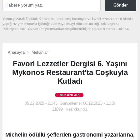
Gönder
Yorum yazarak Topluluk Kuralları’nı kabul etmiş bulunuyor ve favorilezzetler.com.tr sitesine
yaptığınız yorumunuzla ilgili doğrudan veya dolaylı tüm sorumluluğu tek başınıza
üstleniyorsunuz. Yazılan tüm yorumlardan site yönetimi hiçbir şekilde sorumlu tutulamaz.
Anasayfa
Mekanlar
Favori Lezzetler Dergisi 6. Yaşını
Mykonos Restaurant’ta Coşkuyla
Kutladı
MEKANLAR
05.12.2025 - 21:45, Güncelleme: 06.12.2025 - 11:39
21099+ kez okundu.
Michelin ödüllü şeflerden gastronomi yazarlarına,