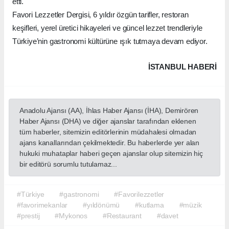
etti.
Favori Lezzetler Dergisi, 6 yıldır özgün tarifler, restoran
keşifleri, yerel üretici hikayeleri ve güncel lezzet trendleriyle
Türkiye’nin gastronomi kültürüne ışık tutmaya devam ediyor.
İSTANBUL HABERİ
Anadolu Ajansı (AA), İhlas Haber Ajansı (İHA), Demirören
Haber Ajansı (DHA) ve diğer ajanslar tarafından eklenen
tüm haberler, sitemizin editörlerinin müdahalesi olmadan
ajans kanallarından çekilmektedir. Bu haberlerde yer alan
hukuki muhataplar haberi geçen ajanslar olup sitemizin hiç
bir editörü sorumlu tutulamaz...
#Türkiye
#gastronomi
#Favorilezzetler
#favorimekanlar
#yıldönümü
#kutlama
#müzik
#prestij
#Mykonos
#Restaurant
#davet