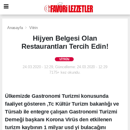
Anasayfa
Vitrin
Hijyen Belgesi Olan
Restaurantları Tercih Edin!
VITRIN
24.03.2020 - 12:29, Güncelleme: 24.03.2020 - 12:29
7175+ kez okundu.
Ülkemizde Gastronomi Turizmi konusunda
faaliyet gösteren ,Tc Kültür Turizm bakanlığı ve
Türsab ile entegre çalışan Gastronomi Turizmi
Derneği başkanı Korona Virüs den etkilenen
turizm kaybının 1 milyar usd yi bulacağını