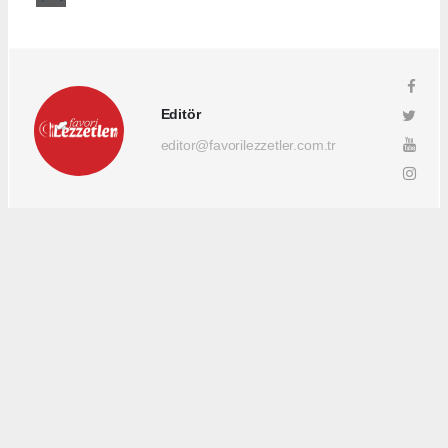
Editör
editor@favorilezzetler.com.tr
Okuyucu Yorumları
(0)
Gönder
Yorum yazarak Topluluk Kuralları’nı kabul etmiş bulunuyor ve favorilezzetler.com.tr
sitesine yaptığınız yorumunuzla ilgili doğrudan veya dolaylı tüm sorumluluğu tek
başınıza üstleniyorsunuz. Yazılan tüm yorumlardan site yönetimi hiçbir şekilde
sorumlu tutulamaz.