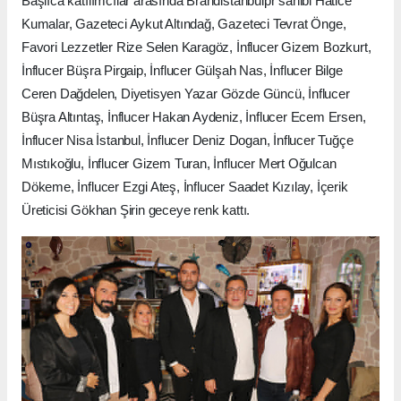
Başlıca katılımcılar arasında Brandistanbulpr sahibi Hatice
Kumalar, Gazeteci Aykut Altındağ, Gazeteci Tevrat Önge,
Favori Lezzetler Rize Selen Karagöz, İnflucer Gizem Bozkurt,
İnflucer Büşra Pirgaip, İnflucer Gülşah Nas, İnflucer Bilge
Ceren Dağdelen, Diyetisyen Yazar Gözde Güncü, İnflucer
Büşra Altıntaş, İnflucer Hakan Aydeniz, İnflucer Ecem Ersen,
İnflucer Nisa İstanbul, İnflucer Deniz Dogan, İnflucer Tuğçe
Mıstıkoğlu, İnflucer Gizem Turan, İnflucer Mert Oğulcan
Dökeme, İnflucer Ezgi Ateş, İnflucer Saadet Kızılay, İçerik
Üreticisi Gökhan Şirin geceye renk kattı.