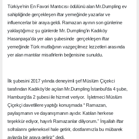
Türkiye’nin En Favori Mantıcısı ödülünü alan Mr.Dumpling ev
sahipliğinde gerçekleşen iftar yemeğinde yazarlar ve
influencerlar bir araya geldi. Ramazan ayının son günlerine
yaklaştığımız şu günlerde Mr. Dumpling’in Kadıköy
Hasanpaşa’da yer alan şubesinde gerçekleşen iftar
yemeğinde Türk mutfağının vazgeçilmez lezzetleri arasında
yer alan mantılar misafirlerin beğenisine sunuldu.
İlk şubesini 2017 yılında deneyimli şef Müslüm Çiçekci
tarafından Kadıköy’de açılan Mr.Dumpling İstanbul’da 4 şube,
Hamburg’da 2 şubesi ile hizmet veriyor. İşletmeci Müslüm
Çiçekçi davetlilere yaptığı konuşmada “ Ramazan,
paylaşmanın ve dayanışmanın ayıdır. Katılan herkese
teşekkür ediyor, hayırlı Ramazanlar diliyorum." İnşallah iftar
sofralarını geleneksel hale getirir, dostlarımızla bu mübarek
aylarda bir araya geliriz” dedi.