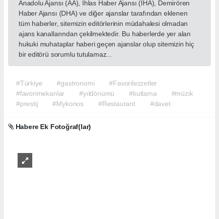
Anadolu Ajansı (AA), İhlas Haber Ajansı (İHA), Demirören
Haber Ajansı (DHA) ve diğer ajanslar tarafından eklenen
tüm haberler, sitemizin editörlerinin müdahalesi olmadan
ajans kanallarından çekilmektedir. Bu haberlerde yer alan
hukuki muhataplar haberi geçen ajanslar olup sitemizin hiç
bir editörü sorumlu tutulamaz...
#Türkiye
#gastronomi
#Favorilezzetler
#favorimekanlar
#yıldönümü
#kutlama
#müzik
#prestij
#Mykonos
#Restaurant
#davet
Habere Ek Fotoğraf(lar)