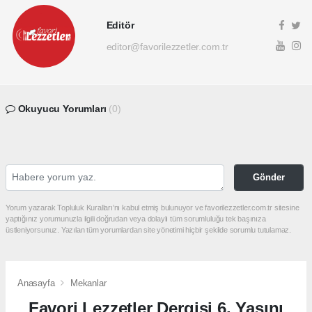
Editör
editor@favorilezzetler.com.tr
Okuyucu Yorumları
(0)
Gönder
Yorum yazarak Topluluk Kuralları’nı kabul etmiş bulunuyor ve favorilezzetler.com.tr sitesine
yaptığınız yorumunuzla ilgili doğrudan veya dolaylı tüm sorumluluğu tek başınıza
üstleniyorsunuz. Yazılan tüm yorumlardan site yönetimi hiçbir şekilde sorumlu tutulamaz.
Anasayfa
Mekanlar
Favori Lezzetler Dergisi 6. Yaşını