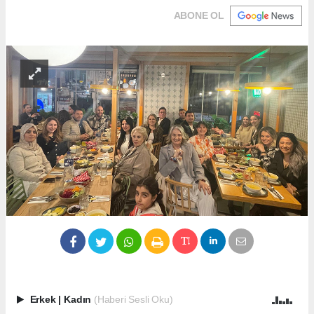
ABONE OL
Erkek
|
Kadın
(Haberi Sesli Oku)