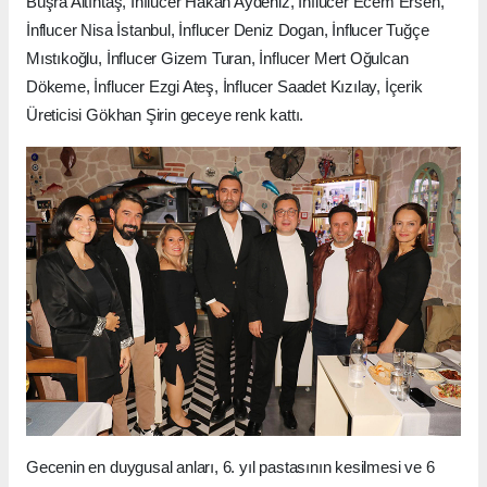
Büşra Altıntaş, İnflucer Hakan Aydeniz, İnflucer Ecem Ersen,
İnflucer Nisa İstanbul, İnflucer Deniz Dogan, İnflucer Tuğçe
Mıstıkoğlu, İnflucer Gizem Turan, İnflucer Mert Oğulcan
Dökeme, İnflucer Ezgi Ateş, İnflucer Saadet Kızılay, İçerik
Üreticisi Gökhan Şirin geceye renk kattı.
Gecenin en duygusal anları, 6. yıl pastasının kesilmesi ve 6