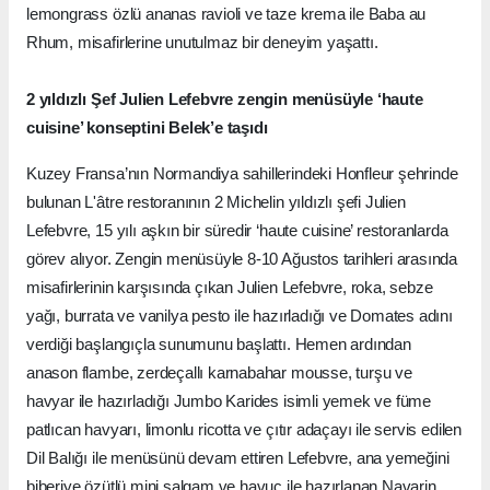
lemongrass özlü ananas ravioli ve taze krema ile Baba au
Rhum, misafirlerine unutulmaz bir deneyim yaşattı.
2 yıldızlı Şef Julien Lefebvre zengin menüsüyle ‘haute
cuisine’ konseptini Belek’e taşıdı
Kuzey Fransa’nın Normandiya sahillerindeki Honfleur şehrinde
bulunan L'âtre restoranının 2 Michelin yıldızlı şefi Julien
Lefebvre, 15 yılı aşkın bir süredir ‘haute cuisine’ restoranlarda
görev alıyor. Zengin menüsüyle 8-10 Ağustos tarihleri arasında
misafirlerinin karşısında çıkan Julien Lefebvre, roka, sebze
yağı, burrata ve vanilya pesto ile hazırladığı ve Domates adını
verdiği başlangıçla sunumunu başlattı. Hemen ardından
anason flambe, zerdeçallı karnabahar mousse, turşu ve
havyar ile hazırladığı Jumbo Karides isimli yemek ve füme
patlıcan havyarı, limonlu ricotta ve çıtır adaçayı ile servis edilen
Dil Balığı ile menüsünü devam ettiren Lefebvre, ana yemeğini
biberiye özütlü mini şalgam ve havuç ile hazırlanan Navarin