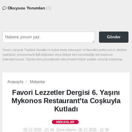
Okuyucu Yorumları
(0)
Gönder
Yorum yazarak Topluluk Kuralları’nı kabul etmiş bulunuyor ve favorilezzetler.com.tr sitesine
yaptığınız yorumunuzla ilgili doğrudan veya dolaylı tüm sorumluluğu tek başınıza
üstleniyorsunuz. Yazılan tüm yorumlardan site yönetimi hiçbir şekilde sorumlu tutulamaz.
Anasayfa
Mekanlar
Favori Lezzetler Dergisi 6. Yaşını
Mykonos Restaurant’ta Coşkuyla
Kutladı
MEKANLAR
05.12.2025 - 21:45, Güncelleme: 06.12.2025 - 11:39