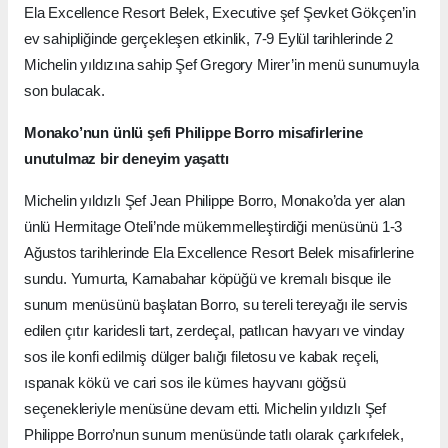
Ela Excellence Resort Belek, Executive şef Şevket Gökçen’in
ev sahipliğinde gerçekleşen etkinlik, 7-9 Eylül tarihlerinde 2
Michelin yıldızına sahip Şef Gregory Mirer’in menü sunumuyla
son bulacak.
Monako’nun ünlü şefi Philippe Borro misafirlerine
unutulmaz bir deneyim yaşattı
Michelin yıldızlı Şef Jean Philippe Borro, Monako’da yer alan
ünlü Hermitage Oteli’nde mükemmelleştirdiği menüsünü 1-3
Ağustos tarihlerinde Ela Excellence Resort Belek misafirlerine
sundu. Yumurta, Karnabahar köpüğü ve kremalı bisque ile
sunum menüsünü başlatan Borro, su tereli tereyağı ile servis
edilen çıtır karidesli tart, zerdeçal, patlıcan havyarı ve vinday
sos ile konfi edilmiş dülger balığı filetosu ve kabak reçeli,
ıspanak kökü ve cari sos ile kümes hayvanı göğsü
seçenekleriyle menüsüne devam etti. Michelin yıldızlı Şef
Philippe Borro’nun sunum menüsünde tatlı olarak çarkıfelek,