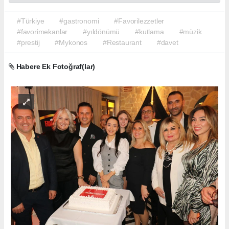
#Türkiye
#gastronomi
#Favorilezzetler
#favorimekanlar
#yıldönümü
#kutlama
#müzik
#prestij
#Mykonos
#Restaurant
#davet
Habere Ek Fotoğraf(lar)