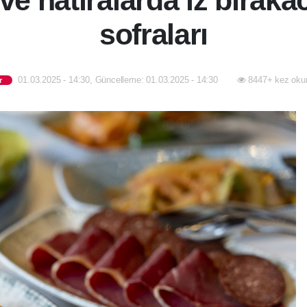
ve hatıralarda iz bırak
sofraları
01.03.2025 - 14:30, Güncelleme: 01.03.2025 - 14:30
8447+ kez oku
r