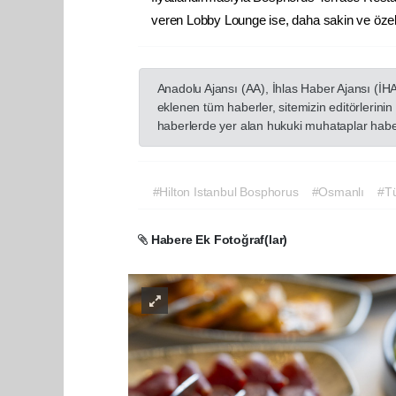
veren Lobby Lounge ise, daha sakin ve özel 
Anadolu Ajansı (AA), İhlas Haber Ajansı (İH
eklenen tüm haberler, sitemizin editörlerin
haberlerde yer alan hukuki muhataplar haberi
#Hilton Istanbul Bosphorus
#Osmanlı
#T
Habere Ek Fotoğraf(lar)