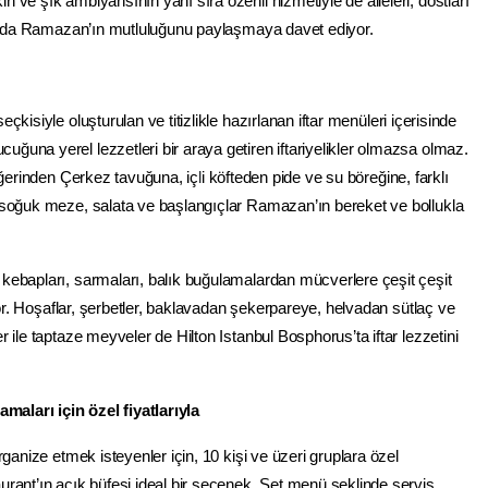
ve şık ambiyansının yanı sıra özenli hizmetiyle de aileleri, dostları
arında Ramazan’ın mutluluğunu paylaşmaya davet ediyor.
seçkisiyle oluşturulan ve titizlikle hazırlanan iftar menüleri içerisinde
una yerel lezzetleri bir araya getiren iftariyelikler olmazsa olmaz.
iğerinden Çerkez tavuğuna, iç
l
i köfteden pide ve su böreğine, farklı
 soğuk meze, salata ve başlangıçlar Ramazan’ın bereket ve bollukla
kebapları, sarmaları, balık buğulamalardan mücverlere çeşit çeşit
yor. Hoşaflar, şerbetler, baklavadan şekerpareye, helvadan sütlaç ve
 ile taptaze meyveler de Hilton Istanbul Bosphorus’ta iftar lezzetini
amaları için özel fiyatlarıyla
ganize etmek isteyenler için, 10 kişi ve üzeri gruplara özel
rant’ın açık büfesi ideal bir seçenek. Set menü şeklinde servis