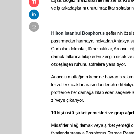
Eşsiz Boğaz manzarası ile her zamanki sakin 
ve iş arkadaşlarını unutulmaz iftar sofral
Hilton Istanbul Bosphorus
şeflerinin özel 
pastırmadan hurmaya, helvadan Antakya sucuğ
Çorbalar, dolmalar, füme balıklar, Arnavut c
damak tatlarına hitap eden zengin sıcak ve
özdeşleşen ruhunu sofralara yansıtıyor.
Anadolu mutfağının kendine hayran bırakan 
lezzetler sıcaklar arasından tercih edilebili
profiterole her damağa hitap eden seçenekler
zirveye çıkarıyor.
10 kişi üstü şirket yemekleri ve grup ağırl
Misafirlerini ağırlamak veya şirket yemeği or
fiyatlandırmasıyla Bosphorus Terrace Restau