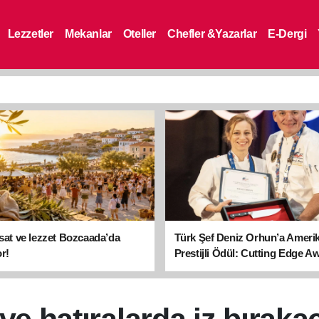
Lezzetler
Mekanlar
Oteller
Chefler &Yazarlar
E-Dergi
asat ve lezzet Bozcaada’da
Türk Şef Deniz Orhun’a Ameri
r!
Prestijli Ödül: Cutting Edge A
sahibi oldu