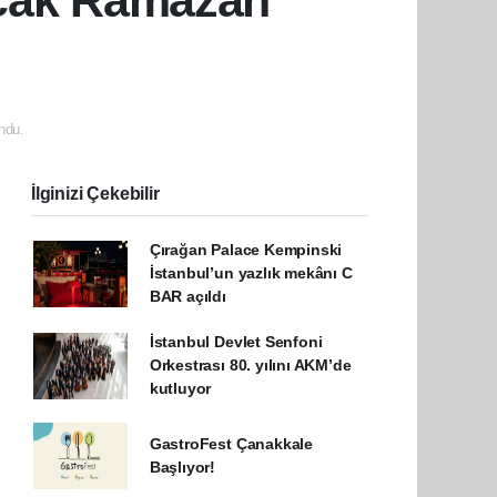
acak Ramazan
ndu.
İlginizi Çekebilir
Çırağan Palace Kempinski
İstanbul’un yazlık mekânı C
BAR açıldı
İstanbul Devlet Senfoni
Orkestrası 80. yılını AKM’de
kutluyor
GastroFest Çanakkale
Başlıyor!