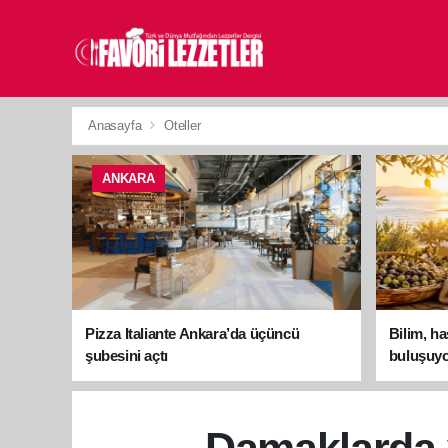
Anasayfa
Oteller
ANKARA
Pizza Italiante Ankara’da üçüncü
Bilim, h
şubesini açtı
buluşuyo