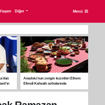
Yaşam
Diğer
Menü
ka’dan
Anadolu’nun zengin lezzetleri Ethem
ward’ın
Efendi Kahvaltı sofralarında