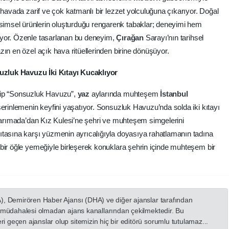
 havada zarif ve çok katmanlı bir lezzet yolculuğuna çıkarıyor. Doğal
msel ürünlerin oluşturduğu rengarenk tabaklar; deneyimi hem
üyor. Özenle tasarlanan bu deneyim,
Çırağan
Sarayı’nın tarihsel
zın en özel açık hava ritüellerinden birine dönüşüyor.
zluk Havuzu İki Kıtayı Kucaklıyor
hip “Sonsuzluk Havuzu”,
yaz
aylarında muhteşem
İstanbul
serinlemenin keyfini yaşatıyor. Sonsuzluk Havuzu’nda solda iki kıtayı
 Yarımada’dan Kız Kulesi’ne şehri ve muhteşem simgelerini
ıtasına karşı yüzmenin ayrıcalığıyla doyasıya rahatlamanın tadına
bir öğle yemeğiyle birleşerek konuklara şehrin içinde muhteşem bir
A), Demirören Haber Ajansı (DHA) ve diğer ajanslar tarafından
in müdahalesi olmadan ajans kanallarından çekilmektedir. Bu
 geçen ajanslar olup sitemizin hiç bir editörü sorumlu tutulamaz...