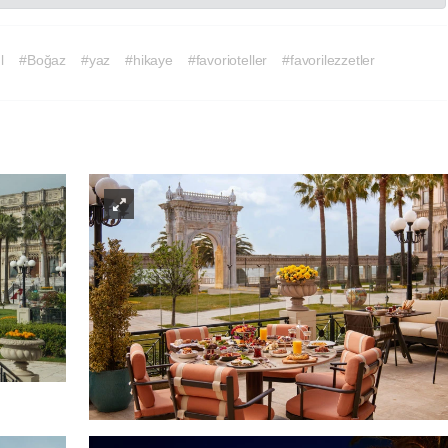
l
#Boğaz
#yaz
#hikaye
#favorioteller
#favorilezzetler