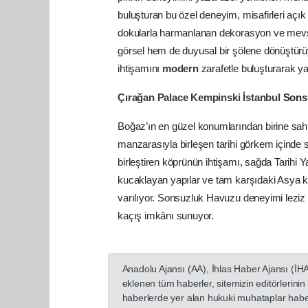
buluşturan bu özel deneyim, misafirleri açık
dokularla harmanlanan dekorasyon ve mevsi
görsel hem de duyusal bir şölene dönüştür
ihtişamını
modern
zarafetle buluşturarak ya
Çırağan
Palace
Kempinski
İstanbul
Sonsu
Boğaz’ın en güzel konumlarından birine sa
manzarasıyla birleşen tarihi görkem içinde 
birleştiren köprünün ihtişamı, sağda Tarihi
kucaklayan yapılar ve tam karşıdaki Asya k
varılıyor. Sonsuzluk Havuzu deneyimi leziz 
kaçış imkânı sunuyor.
Anadolu Ajansı (AA), İhlas Haber Ajansı (İH
eklenen tüm haberler, sitemizin editörlerin
haberlerde yer alan hukuki muhataplar haberi