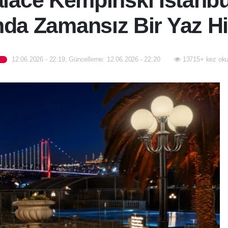
lace Kempinski İstanbu
nda Zamansız Bir Yaz H
12.06.2026 - 22:19, Güncelleme: 12.06.2026 - 22:20
13715+ kez oku