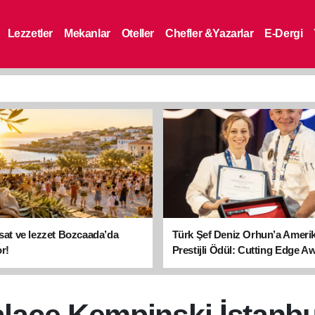
Lezzetler
Mekanlar
Oteller
Chefler &Yazarlar
E-Dergi
asat ve lezzet Bozcaada’da
Türk Şef Deniz Orhun’a Ameri
r!
Prestijli Ödül: Cutting Edge A
sahibi oldu