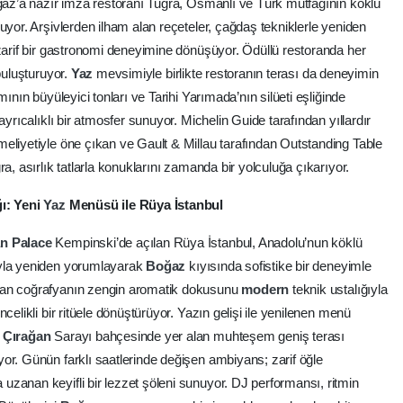
ğaz’a nazır imza restoranı Tuğra, Osmanlı ve Türk mutfağının köklü
uyor. Arşivlerden ilham alan reçeteler, çağdaş tekniklerle yeniden
arif bir gastronomi deneyimine dönüşüyor. Ödüllü restoranda her
buluşturuyor.
Yaz
mevsimiyle birlikte restoranın terası da deneyimin
ının büyüleyici tonları ve Tarihi Yarımada’nın silüeti eşliğinde
ayrıcalıklı bir atmosfer sunuyor. Michelin Guide tarafından yıllardır
eliyetiyle öne çıkan ve Gault & Millau tarafından Outstanding Table
a, asırlık tatlarla konuklarını zamanda bir yolculuğa çıkarıyor.
ı: Yeni
Yaz
Menüsü ile Rüya İstanbul
an
Palace
Kempinski’de açılan Rüya İstanbul, Anadolu’nun köklü
ıyla yeniden yorumlayarak
Boğaz
kıyısında sofistike bir deneyimle
nan coğrafyanın zengin aromatik dokusunu
modern
teknik ustalığıyla
celikli bir ritüele dönüştürüyor. Yazın gelişi ile yenilenen menü
n
Çırağan
Sarayı bahçesinde yer alan muhteşem geniş terası
or. Günün farklı saatlerinde değişen ambiyans; zarif öğle
zanan keyifli bir lezzet şöleni sunuyor. DJ performansı, ritmin