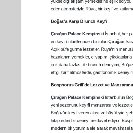
yükseldiği akşam yemeklerine eşlik ediyor.
eden atmosferiyle Rüya, bir keşif ve kutlam
Boğaz’a Karşı Brunch Keyfi
Çırağan
Palace
Kempinski
İstanbul, her 
en keyifli ritüellerinden biri olan
Çırağan
Sara
Açık büfe gurme lezzetler, Rüya’nın menüsün
hazırlanan yemekler, el yapımı çikolatalarla b
çok daha fazlası ile brunch deneyimi, Boğaz
ettiği zarif atmosferde, gastronomik deneyim 
Bosphorus Grill’de Lezzet ve Manzaranı
Çırağan
Palace
Kempinski
İstanbul’un Bo
yeni sezonunu keyifli manzarası ve lezzetler
Boğaz’ın keyif veren akışı ve büyüleyici şeh
hitap eden bir deneyime davet ediyor. Bosph
modern
bir yorumla ele alarak mevsimsel tat