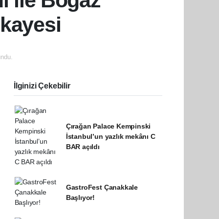
l ile Boğaz
ikayesi
ndu.
İlginizi Çekebilir
Çırağan Palace Kempinski
İstanbul’un yazlık mekânı C
BAR açıldı
GastroFest Çanakkale
Başlıyor!