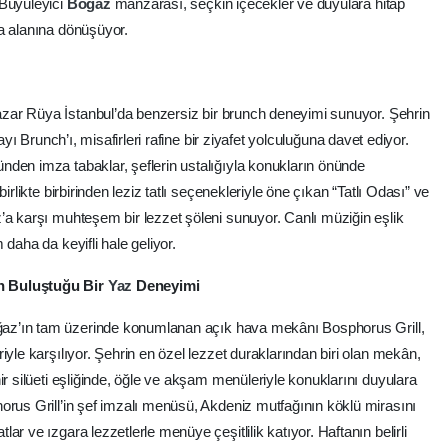
 Büyüleyici
Boğaz
manzarası, seçkin içecekler ve duyulara hitap
a alanına dönüşüyor.
pazar Rüya İstanbul’da benzersiz bir brunch deneyimi sunuyor. Şehrin
yı Brunch’ı, misafirleri rafine bir ziyafet yolculuğuna davet ediyor.
den imza tabaklar, şeflerin ustalığıyla konukların önünde
irlikte birbirinden leziz tatlı seçenekleriyle öne çıkan “Tatlı Odası” ve
’a karşı muhteşem bir lezzet şöleni sunuyor. Canlı müziğin eşlik
daha da keyifli hale geliyor.
n Buluştuğu Bir
Yaz
Deneyimi
ğaz’ın tam üzerinde konumlanan açık hava mekânı Bosphorus Grill,
iyle karşılıyor. Şehrin en özel lezzet duraklarından biri olan mekân,
ir silüeti eşliğinde, öğle ve akşam menüleriyle konuklarını duyulara
orus Grill’in şef imzalı menüsü, Akdeniz mutfağının köklü mirasını
lar ve ızgara lezzetlerle menüye çeşitlilik katıyor. Haftanın belirli