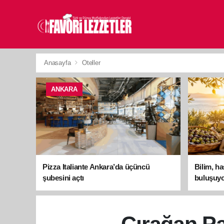
Anasayfa
Oteller
ANKARA
Pizza Italiante Ankara’da üçüncü
Bilim, h
şubesini açtı
buluşuyo