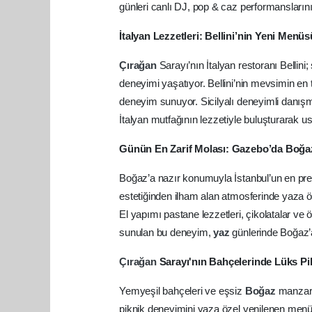
günleri canlı DJ, pop & caz performanslarını
İtalyan Lezzetleri: Bellini’nin Yeni Menüs
Çırağan
Sarayı’nın İtalyan restoranı Bellini;
deneyimi yaşatıyor. Bellini’nin mevsimin en 
deneyim sunuyor. Sicilyalı deneyimli danış
İtalyan mutfağının lezzetiyle buluşturarak u
Günün En Zarif Molası: Gazebo’da Boğaz
Boğaz’a nazır konumuyla İstanbul’un en pre
estetiğinden ilham alan atmosferinde yaza ö
El yapımı pastane lezzetleri, çikolatalar ve
sunulan bu deneyim,
yaz
günlerinde Boğaz’a
Çırağan
Sarayı'nın Bahçelerinde Lüks P
Yemyeşil bahçeleri ve eşsiz
Boğaz
manzar
piknik deneyimini yaza özel yenilenen menül