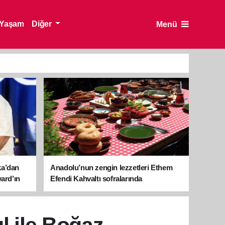
Yaşam
Diğer
Menü
ka’dan
Anadolu’nun zengin lezzetleri Ethem
ward’ın
Efendi Kahvaltı sofralarında