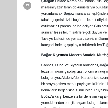
Çırağan
Palace
Kempinski
İstanbul’un Bo
mirasını yazın ferah dokunuşlarıyla buluştur
yorumlanarak
Boğaz
manzarası eşliğinde z
tabak, geçmişin izini bugünün lezzet diliyle 
ayrılmaz bir parçası haline geliyor. Gün batım
sunulan lezzetler, misafirlere çok duyulu ve 
Tavsiye Listesi’nde yer alan, servis mükemm
kategorisinde üç şapkayla ödüllendirilen Tuğr
Boğaz
Kıyısında
Modern
Anadolu Mutfağ
Cannes, Dubai ve Riyad’ın ardından
Çırağ
lezzet mirasını çağdaş gastronomi anlayış
buluşturuyor. Akdeniz’den Karadeniz’e uza
bir araya getiren menü, paylaşım kültürünü in
konukların beğenisine sunulurken, Rüya’nı
Boğaz’a karşı benzersiz bir deneyim yaşatıy
yemeklerinden enerjik akşam buluşmalarına u