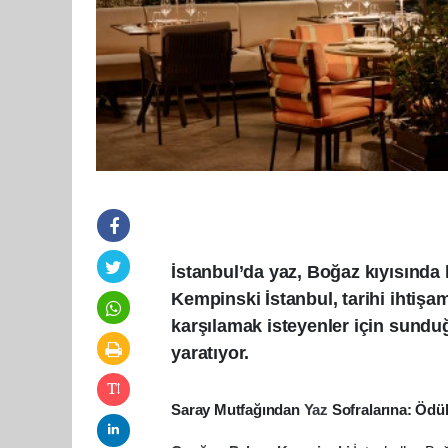
İstanbul’da yaz, Boğaz kıyısında
Kempinski İstanbul, tarihi ihtişa
karşılamak isteyenler için sundu
yaratıyor.
Saray Mutfağından
Yaz
Sofralarına: Öd