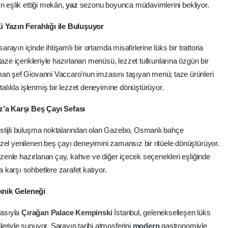
n eşlik ettiği mekân,
yaz
sezonu boyunca müdavimlerini bekliyor.
ü Yazın Ferahlığı ile Buluşuyor
 sarayın içinde ihtişamlı bir ortamda misafirlerine lüks bir trattoria
taze içerikleriyle hazırlanan menüsü, lezzet tutkunlarına özgün bir
man şef Giovanni Vaccaro’nun imzasını taşıyan menü; taze ürünleri
stalıkla işlenmiş bir lezzet deneyimine dönüştürüyor.
’a Karşı Beş Çayı Sefası
stijli buluşma noktalarından olan Gazebo, Osmanlı bahçe
zel yenilenen beş çayı deneyimini zamansız bir ritüele dönüştürüyor.
 özenle hazırlanan çay, kahve ve diğer içecek seçenekleri eşliğinde
 karşı sohbetlere zarafet katıyor.
iknik Geleneği
asıyla
Çırağan
Palace
Kempinski
İstanbul, gelenekselleşen lüks
eriyle sunuyor. Sarayın tarihi atmosferini
modern
gastronomiyle