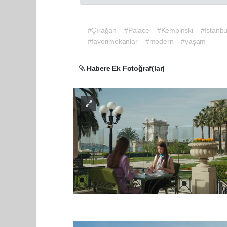
#Çırağan
#Palace
#Kempinski
#İstanbu
#favorimekanlar
#modern
#yaşam
Habere Ek Fotoğraf(lar)