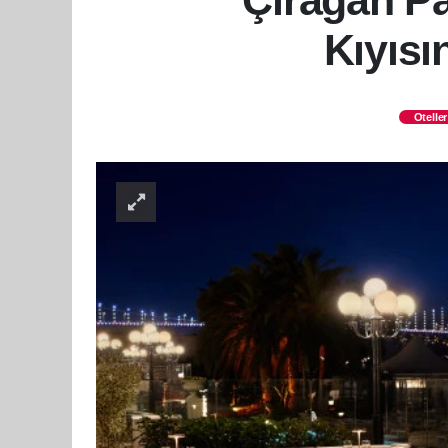
Çırağan Pa
Kıyısı
Oteller