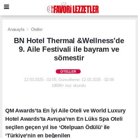
Anasayfa
Oteller
BN Hotel Thermal &Wellness'de
9. Aile Festivali ile bayram ve
sömestir
OTELLER
12.03.2025 - 02:05, Güncelleme: 12.03.2025 - 02:06
19898+ kez okundu.
QM Awards’ta En İyi Aile Oteli ve World Luxury
Hotel Awards'ta Avrupa’nın En Lüks Spa Oteli
seçilen geçen yıl ise ‘Otelpuan Ödülü’ ile
‘Türkiye’nin en beğenilen