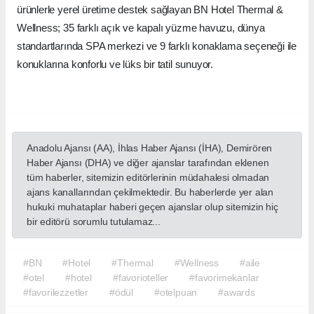
ürünlerle yerel üretime destek sağlayan BN Hotel Thermal &
Wellness; 35 farklı açık ve kapalı yüzme havuzu, dünya
standartlarında SPA merkezi ve 9 farklı konaklama seçeneği ile
konuklarına konforlu ve lüks bir tatil sunuyor.
Anadolu Ajansı (AA), İhlas Haber Ajansı (İHA), Demirören
Haber Ajansı (DHA) ve diğer ajanslar tarafından eklenen
tüm haberler, sitemizin editörlerinin müdahalesi olmadan
ajans kanallarından çekilmektedir. Bu haberlerde yer alan
hukuki muhataplar haberi geçen ajanslar olup sitemizin hiç
bir editörü sorumlu tutulamaz...
#BN
#Hotel
#Thermal
#Wellness
#aile
#otel
#hotel
#favorioteller
#favorimekanlar
#favorilezzetler
#ödül
#otelpuan
#awards