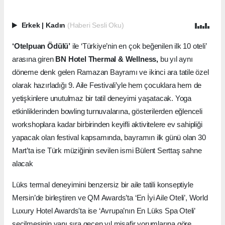
Erkek
|
Kadın
(Haberi Sesli Oku)
‘Otelpuan Ödülü’
ile ‘Türkiye’nin en çok beğenilen ilk 10 oteli’
arasına giren
BN Hotel Thermal & Wellness,
bu yıl aynı
döneme denk gelen Ramazan Bayramı ve ikinci ara tatile özel
olarak hazırladığı 9. Aile Festivali’yle hem çocuklara hem de
yetişkinlere unutulmaz bir tatil deneyimi yaşatacak. Yoga
etkinliklerinden bowling turnuvalarına, gösterilerden eğlenceli
workshoplara kadar birbirinden keyifli aktivitelere ev sahipliği
yapacak olan festival kapsamında, bayramın ilk günü olan 30
Mart’ta ise Türk müziğinin sevilen ismi Bülent Serttaş sahne
alacak
Lüks termal deneyimini benzersiz bir aile tatili konseptiyle
Mersin’de birleştiren ve QM Awards’ta ‘En İyi Aile Oteli’, World
Luxury Hotel Awards'ta ise ‘Avrupa’nın En Lüks Spa Oteli’
seçilmesinin yanı sıra geçen yıl misafir yorumlarına göre