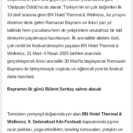
‘Otelpuan Ödülü’nü de alarak ‘Türkiye’nin en çok beğenilen ilk
10 oteli’ arasına giren BN Hotel Thermal & Wellness, bu yıl aynı
döneme denk gelen Ramazan Bayramı ve ikinci yarı yıl
tatilinde hem çocuklara hem de yetişkinlere unutulmaz bir tatil
deneyimi yaşatmaya hazırlanıyor. İlk ara tatilde ailelere özel,
çok renkli bir festival deneyimi yaşatan BN Hotel Thermal &
Wellness, 31 Mart- 4 Nisan 2025 tarihleri arasında
gerçekleşecek ikinci ara tatilin 30 Mart’ta başlayacak Ramazan
Bayramı ile birleşmesiyle coşkulu ve eğlenceli yeni bir festival
daha hazırladı.
Bayramın ilk günü Bülent Serttaş sahne alacak
Torosların yemyeşil doğasında yer alan
BN Hotel Thermal &
Wellness; 9. Geleneksel Aile Festivali
kapsamında şişme
oyun parkları, yoga etkinlikleri, bowling turnuvaları, yetişkin ve