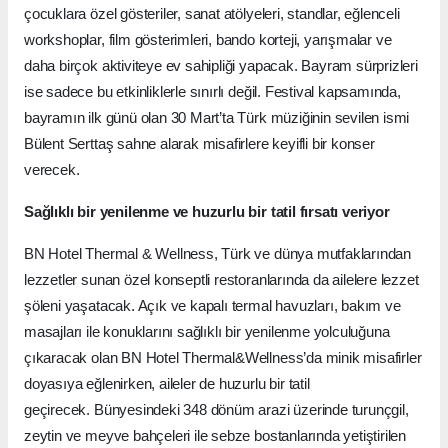
çocuklara özel gösteriler, sanat atölyeleri, standlar, eğlenceli
workshoplar, film gösterimleri, bando korteji, yarışmalar ve
daha birçok aktiviteye ev sahipliği yapacak. Bayram sürprizleri
ise sadece bu etkinliklerle sınırlı değil. Festival kapsamında,
bayramın ilk günü olan 30 Mart’ta Türk müziğinin sevilen ismi
Bülent Serttaş sahne alarak misafirlere keyifli bir konser
verecek.
Sağlıklı bir yenilenme ve huzurlu bir tatil fırsatı veriyor
BN Hotel Thermal & Wellness, Türk ve dünya mutfaklarından
lezzetler sunan özel konseptli restoranlarında da ailelere lezzet
şöleni yaşatacak. Açık ve kapalı termal havuzları, bakım ve
masajları ile konuklarını sağlıklı bir yenilenme yolculuğuna
çıkaracak olan BN Hotel Thermal&Wellness’da minik misafirler
doyasıya eğlenirken, aileler de huzurlu bir tatil
geçirecek. Bünyesindeki 348 dönüm arazi üzerinde turunçgil,
zeytin ve meyve bahçeleri ile sebze bostanlarında yetiştirilen