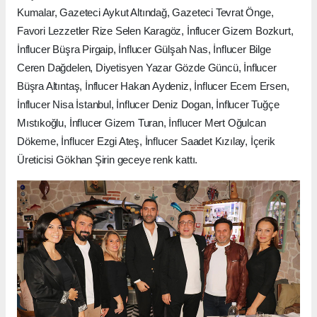
Kumalar, Gazeteci Aykut Altındağ, Gazeteci Tevrat Önge,
Favori Lezzetler Rize Selen Karagöz, İnflucer Gizem Bozkurt,
İnflucer Büşra Pirgaip, İnflucer Gülşah Nas, İnflucer Bilge
Ceren Dağdelen, Diyetisyen Yazar Gözde Güncü, İnflucer
Büşra Altıntaş, İnflucer Hakan Aydeniz, İnflucer Ecem Ersen,
İnflucer Nisa İstanbul, İnflucer Deniz Dogan, İnflucer Tuğçe
Mıstıkoğlu, İnflucer Gizem Turan, İnflucer Mert Oğulcan
Dökeme, İnflucer Ezgi Ateş, İnflucer Saadet Kızılay, İçerik
Üreticisi Gökhan Şirin geceye renk kattı.