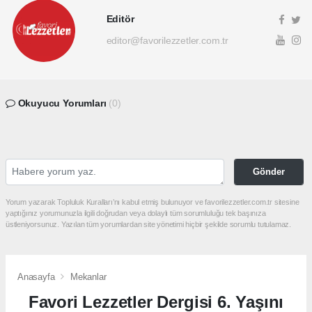
Editör
editor@favorilezzetler.com.tr
Okuyucu Yorumları
(0)
Gönder
Yorum yazarak Topluluk Kuralları’nı kabul etmiş bulunuyor ve favorilezzetler.com.tr sitesine
yaptığınız yorumunuzla ilgili doğrudan veya dolaylı tüm sorumluluğu tek başınıza
üstleniyorsunuz. Yazılan tüm yorumlardan site yönetimi hiçbir şekilde sorumlu tutulamaz.
Anasayfa
Mekanlar
Favori Lezzetler Dergisi 6. Yaşını