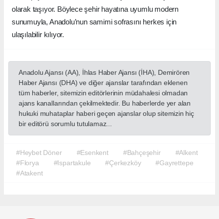
olarak taşıyor. Böylece şehir hayatına uyumlu modern
sunumuyla, Anadolu’nun samimi sofrasını herkes için
ulaşılabilir kılıyor.
Anadolu Ajansı (AA), İhlas Haber Ajansı (İHA), Demirören
Haber Ajansı (DHA) ve diğer ajanslar tarafından eklenen
tüm haberler, sitemizin editörlerinin müdahalesi olmadan
ajans kanallarından çekilmektedir. Bu haberlerde yer alan
hukuki muhataplar haberi geçen ajanslar olup sitemizin hiç
bir editörü sorumlu tutulamaz...
#Heybet Döner
#Esenkent
#Bahçeşehir
#Alkent
#Florya
#Ispartakule
#Çerkezköy
#Gayrettepe
#Atakent