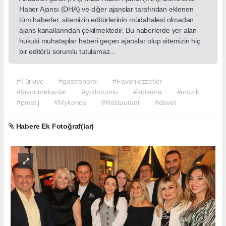
Haber Ajansı (DHA) ve diğer ajanslar tarafından eklenen
tüm haberler, sitemizin editörlerinin müdahalesi olmadan
ajans kanallarından çekilmektedir. Bu haberlerde yer alan
hukuki muhataplar haberi geçen ajanslar olup sitemizin hiç
bir editörü sorumlu tutulamaz...
#Türkiye
#gastronomi
#Favorilezzetler
#favorimekanlar
#yıldönümü
#kutlama
#müzik
#prestij
#Mykonos
#Restaurant
#davet
Habere Ek Fotoğraf(lar)