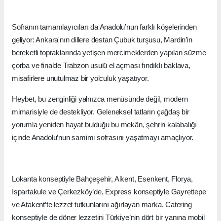
Sofranın tamamlayıcıları da Anadolu’nun farklı köşelerinden
geliyor: Ankara'nın dillere destan Çubuk turşusu, Mardin’in
bereketli topraklarında yetişen mercimeklerden yapılan süzme
çorba ve finalde Trabzon usulü el açması fındıklı baklava,
misafirlere unutulmaz bir yolculuk yaşatıyor.
Heybet, bu zenginliği yalnızca menüsünde değil, modern
mimarisiyle de destekliyor. Geleneksel tatların çağdaş bir
yorumla yeniden hayat bulduğu bu mekân, şehrin kalabalığı
içinde Anadolu’nun samimi sofrasını yaşatmayı amaçlıyor.
Lokanta konseptiyle Bahçeşehir, Alkent, Esenkent, Florya,
Ispartakule ve Çerkezköy’de, Express konseptiyle Gayrettepe
ve Atakent’te lezzet tutkunlarını ağırlayan marka, Catering
konseptiyle de döner lezzetini Türkiye’nin dört bir yanına mobil