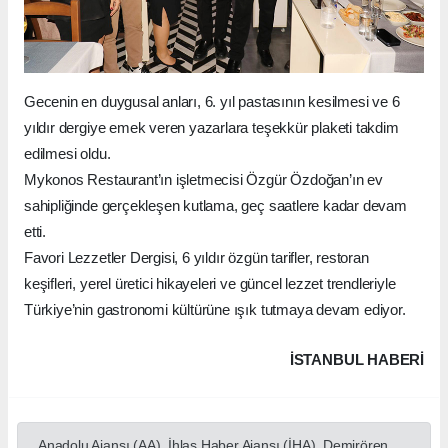
Gecenin en duygusal anları, 6. yıl pastasının kesilmesi ve 6
yıldır dergiye emek veren yazarlara teşekkür plaketi takdim
edilmesi oldu.
Mykonos Restaurant’ın işletmecisi Özgür Özdoğan’ın ev
sahipliğinde gerçekleşen kutlama, geç saatlere kadar devam
etti.
Favori Lezzetler Dergisi, 6 yıldır özgün tarifler, restoran
keşifleri, yerel üretici hikayeleri ve güncel lezzet trendleriyle
Türkiye’nin gastronomi kültürüne ışık tutmaya devam ediyor.
İSTANBUL HABERİ
Anadolu Ajansı (AA), İhlas Haber Ajansı (İHA), Demirören