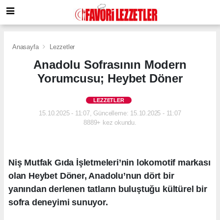
Anasayfa
Lezzetler
Anadolu Sofrasının Modern
Yorumcusu; Heybet Döner
LEZZETLER
15.10.2025 - 11:07, Güncelleme: 15.10.2025 - 11:07
8889+ kez okundu.
Niş Mutfak Gıda İşletmeleri’nin lokomotif markası
olan Heybet Döner, Anadolu’nun dört bir
yanından derlenen tatların buluştuğu kültürel bir
sofra deneyimi sunuyor.